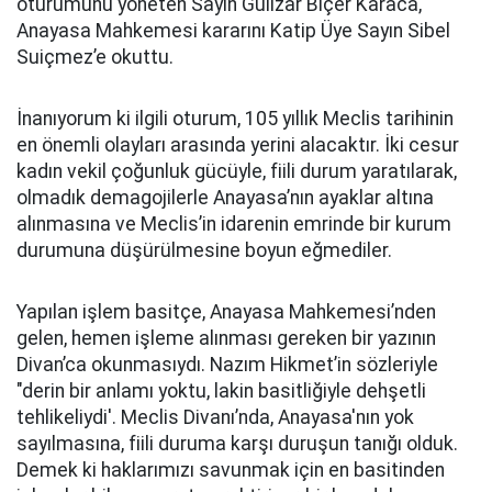
oturumunu yöneten Sayın Gülizar Biçer Karaca,
Anayasa Mahkemesi kararını Katip Üye Sayın Sibel
Suiçmez’e okuttu.
İnanıyorum ki ilgili oturum, 105 yıllık Meclis tarihinin
en önemli olayları arasında yerini alacaktır. İki cesur
kadın vekil çoğunluk gücüyle, fiili durum yaratılarak,
olmadık demagojilerle Anayasa’nın ayaklar altına
alınmasına ve Meclis’in idarenin emrinde bir kurum
durumuna düşürülmesine boyun eğmediler.
Yapılan işlem basitçe, Anayasa Mahkemesi’nden
gelen, hemen işleme alınması gereken bir yazının
Divan’ca okunmasıydı. Nazım Hikmet’in sözleriyle
"derin bir anlamı yoktu, lakin basitliğiyle dehşetli
tehlikeliydi'. Meclis Divanı’nda, Anayasa'nın yok
sayılmasına, fiili duruma karşı duruşun tanığı olduk.
Demek ki haklarımızı savunmak için en basitinden