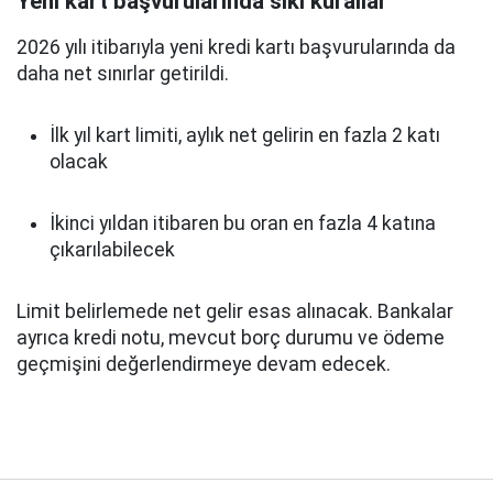
Yeni kart başvurularında sıkı kurallar
2026 yılı itibarıyla yeni kredi kartı başvurularında da
daha net sınırlar getirildi.
İlk yıl kart limiti, aylık net gelirin en fazla 2 katı
olacak
İkinci yıldan itibaren bu oran en fazla 4 katına
çıkarılabilecek
Limit belirlemede net gelir esas alınacak. Bankalar
ayrıca kredi notu, mevcut borç durumu ve ödeme
geçmişini değerlendirmeye devam edecek.