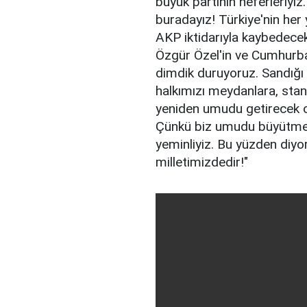
büyük partinin neferleriyi
buradayız! Türkiye'nin her 
AKP iktidarıyla kaybedecek
Özgür Özel'in ve Cumhurb
dimdik duruyoruz. Sandığı
halkımızı meydanlara, sta
yeniden umudu getirecek ol
Çünkü biz umudu büyütmey
yeminliyiz. Bu yüzden diyor
milletimizdedir!"