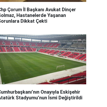
Chp Çorum İl Başkanı Avukat Dinçer
Solmaz, Hastanelerde Yaşanan
Sorunlara Dikkat Çekti
Cumhurbaşkanı’nın Onayıyla Eskişehir
Atatürk Stadyumu’nun İsmi Değiştirildi