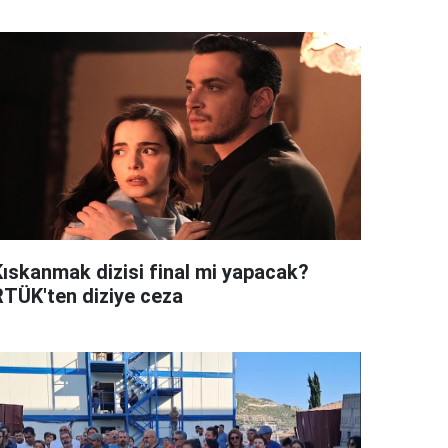
Kıskanmak dizisi final mi yapacak?
RTÜK'ten diziye ceza