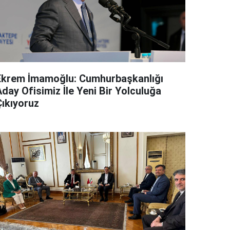
Ekrem İmamoğlu: Cumhurbaşkanlığı
day Ofisimiz İle Yeni Bir Yolculuğa
Çıkıyoruz