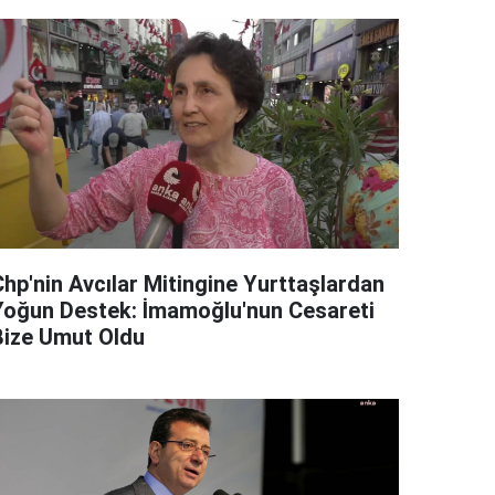
Chp'nin Avcılar Mitingine Yurttaşlardan
Yoğun Destek: İmamoğlu'nun Cesareti
Bize Umut Oldu