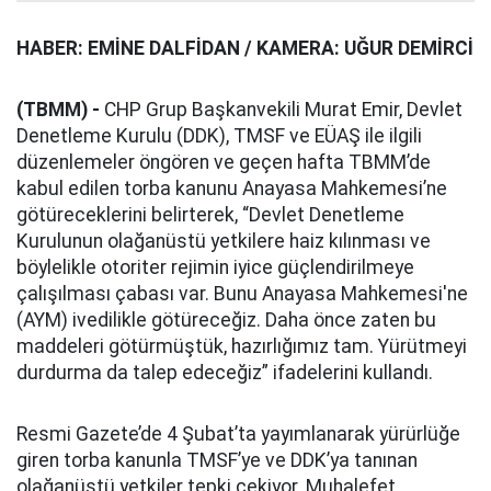
HABER: EMİNE DALFİDAN / KAMERA: UĞUR DEMİRCİ
(TBMM) -
CHP Grup Başkanvekili Murat Emir, Devlet
Denetleme Kurulu (DDK), TMSF ve EÜAŞ ile ilgili
düzenlemeler öngören ve geçen hafta TBMM’de
kabul edilen torba kanunu Anayasa Mahkemesi’ne
götüreceklerini belirterek, “Devlet Denetleme
Kurulunun olağanüstü yetkilere haiz kılınması ve
böylelikle otoriter rejimin iyice güçlendirilmeye
çalışılması çabası var. Bunu Anayasa Mahkemesi'ne
(AYM) ivedilikle götüreceğiz. Daha önce zaten bu
maddeleri götürmüştük, hazırlığımız tam. Yürütmeyi
durdurma da talep edeceğiz” ifadelerini kullandı.
Resmi Gazete’de 4 Şubat’ta yayımlanarak yürürlüğe
giren torba kanunla TMSF’ye ve DDK’ya tanınan
olağanüstü yetkiler tepki çekiyor. Muhalefet,