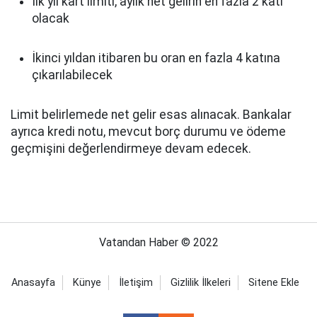
İlk yıl kart limiti, aylık net gelirin en fazla 2 katı
olacak
İkinci yıldan itibaren bu oran en fazla 4 katına
çıkarılabilecek
Limit belirlemede net gelir esas alınacak. Bankalar
ayrıca kredi notu, mevcut borç durumu ve ödeme
geçmişini değerlendirmeye devam edecek.
Vatandan Haber © 2022
Anasayfa
Künye
İletişim
Gizlilik İlkeleri
Sitene Ekle