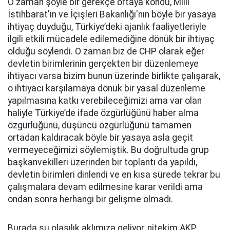
O zaman şöyle bir gerekçe ortaya kondu, Milli
İstihbarat'ın ve İçişleri Bakanlığı'nın böyle bir yasaya
ihtiyaç duyduğu, Türkiye’deki ajanlık faaliyetleriyle
ilgili etkili mücadele edilemediğine dönük bir ihtiyaç
olduğu söylendi. O zaman biz de CHP olarak eğer
devletin birimlerinin gerçekten bir düzenlemeye
ihtiyacı varsa bizim bunun üzerinde birlikte çalışarak,
o ihtiyacı karşılamaya dönük bir yasal düzenleme
yapılmasına katkı verebileceğimizi ama var olan
haliyle Türkiye’de ifade özgürlüğünü haber alma
özgürlüğünü, düşüncü özgürlüğünü tamamen
ortadan kaldıracak böyle bir yasaya asla geçit
vermeyeceğimizi söylemiştik. Bu doğrultuda grup
başkanvekilleri üzerinden bir toplantı da yapıldı,
devletin birimleri dinlendi ve en kısa sürede tekrar bu
çalışmalara devam edilmesine karar verildi ama
ondan sonra herhangi bir gelişme olmadı.
Burada şu olasılık aklımıza geliyor, nitekim AKP