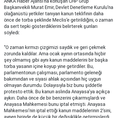
ANKA Haber Ajansı’na konuşan CHP Grup
Başkanvekili Murat Emir, Devlet Denetleme Kurulu’na
olağanüstü yetkiler tanıyan kanun teklifinin daha
önce de torba şeklinde Meclis’e getirildiğini, o zaman
da sert tepki gösterdiklerini belirterek şunları
söyledi:
“O zaman kırmızı çizgimizi saydık ve geri çekmek
zorunda kaldılar. Ama ocak ayının ortasında hiçbir
şey olmamış gibi aynı kanun maddelerini bir başka
torba yasanın içine koyup yine getirdiler. Bu,
parlamentonun çalışması, parlamento geleneği
bakımından ve siyasi ahlak açısından hiç uygun
olmayan durumdu. Dolayısıyla biz bunu şiddetle
protesto ettik. Bu kanun aslında Anayasa'ya açıkça
aykırı. Daha önce de bir benzerini çıkarmışlardı ve
Anayasa Mahkemesi bunu iptal etmişti. Anayasa
Mahkemesi'nin iptal ettiği kanun maddelerinin 2’sini,
aynen birinde de küçük bir değişiklikle getirmişlerdi.