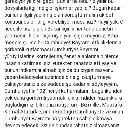
gerekiyor ya 6 yıl geçti. Bunlar ne oldu? 6 yıldır bu
dosyalarla ilgili ne gibi işlemler yapıldı? Bugün kadar
bunlarla ilgili yapılmış olan soruşturmanın akıbeti
konusunda bir bilgi verebiliyor musunuz? Hayır yok. O
nedenle biz İçişleri Bakanlığının her türlü denetimi
yapmasını hiçbir biçimiyle yanlış görmüyoruz. Ama
mesele şu ise bu Cumhuriyet Bayramı etkinliklerinin
görkemli kutlanması Cumhuriyet Bayramı
yürüyüşlerine, kortejlerine, fener alanlarına binlerce
insanın katılması sizi yürekten rahatsız ettiyse ve
bunun intikamını almak için de bu organizasyonu
yapan belediyeler üzerinde bir algı oluşturmaya
çalışıyorsanız size sadece şu kadarını söyleyeyim,
Cumhuriyet'in 102'inci yıl kutlamalarını bugünkünden
çok daha görkemli yapmak için şimdiden hazırlıklara
başladığımızı bilmenizi istiyorum. Bu millet Mustafa
Kemal Atatürk'e, onun kurduğu Cumhuriyete ve onun
Cumhuriyet Bayramı'na yürekten sahip çıkmaya
devam edecek. Siz de bundan rahatsız olmazsanız