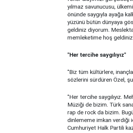
yılmaz savunucusu, ülkemi
önünde saygıyla ayağa kalkt
yüzünü bütün dünyaya göst
geldiniz diyorum. Meslekt
memleketime hoş geldiniz 
"Her tercihe saygılıyız"
"Biz tüm kültürlere, inançla
sözlerini sürdüren Özel, şu
"Her tercihe saygılıyız. M
Müziği de bizim. Türk sana
rap de rock da bizim. Bu
dinlememe imkan verdiği içi
Cumhuriyet Halk Partili k