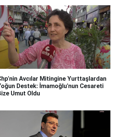
Chp'nin Avcılar Mitingine Yurttaşlardan
Yoğun Destek: İmamoğlu'nun Cesareti
Bize Umut Oldu