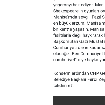
yaşamayı hak ediyor. Manis
Shakespeare'in oyunları oyn
Manisa'mda sevgili Fazıl S
en büyük arzum, Manisa'md
bir kentte yaşasın. Manisa
fısıltılarla değil haykırara
Başkomutan Gazi Mustafa 
Cumhuriyeti ölene kadar sa
olacağız. Ben Cumhuriyet 
cumhuriyet" diye haykırıyor
Konserin ardından CHP Ge
Belediye Başkanı Ferdi Zey
takdim etti.