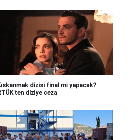
Kıskanmak dizisi final mi yapacak?
RTÜK'ten diziye ceza