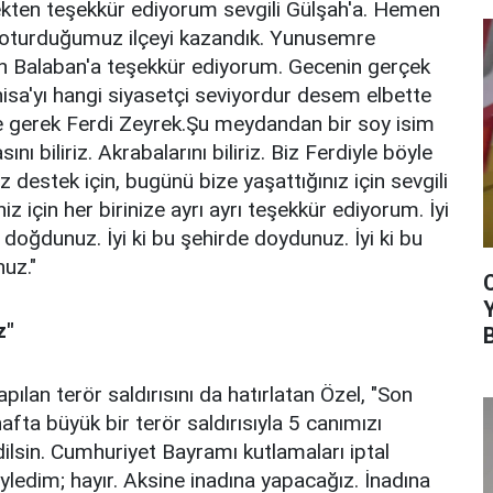
kten teşekkür ediyorum sevgili Gülşah'a. Hemen
di oturduğumuz ilçeyi kazandık. Yunusemre
h Balaban'a teşekkür ediyorum. Gecenin gerçek
isa'yı hangi siyasetçi seviyordur desem elbette
e gerek Ferdi Zeyrek.Şu meydandan bir soy isim
nı biliriz. Akrabalarını biliriz. Biz Ferdiyle böyle
z destek için, bugünü bize yaşattığınız için sevgili
iz için her birinize ayrı ayrı teşekkür ediyorum. İyi
de doğdunuz. İyi ki bu şehirde doydunuz. İyi ki bu
nuz."
z"
an terör saldırısını da hatırlatan Özel, "Son
fta büyük bir terör saldırısıyla 5 canımızı
edilsin. Cumhuriyet Bayramı kutlamaları iptal
yledim; hayır. Aksine inadına yapacağız. İnadına