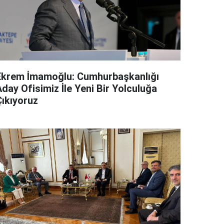
Ekrem İmamoğlu: Cumhurbaşkanlığı
day Ofisimiz İle Yeni Bir Yolculuğa
Çıkıyoruz