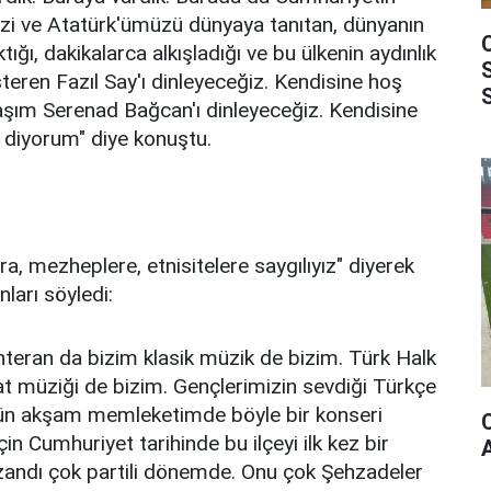
zi ve Atatürk'ümüzü dünyaya tanıtan, dünyanın
ığı, dakikalarca alkışladığı ve bu ülkenin aydınlık
eren Fazıl Say'ı dinleyeceğiz. Kendisine hoş
aşım Serenad Bağcan'ı dinleyeceğiz. Kendisine
diyorum" diye konuştu.
ra, mezheplere, etnisitelere saygılıyız" diyerek
nları söyledi:
ehteran da bizim klasik müzik de bizim. Türk Halk
t müziği de bizim. Gençlerimizin sevdiği Türkçe
gün akşam memleketimde böyle bir konseri
n Cumhuriyet tarihinde bu ilçeyi ilk kez bir
azandı çok partili dönemde. Onu çok Şehzadeler