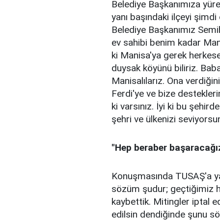
Belediye Başkanımıza yüre
yanı başındaki ilçeyi şim
Belediye Başkanımız Semi
ev sahibi benim kadar Man
ki Manisa'ya gerek herkes
duysak köyünü biliriz. Babası
Manisalılarız. Ona verdiğini
Ferdi'ye ve bize desteklerin
ki varsınız. İyi ki bu şehir
şehri ve ülkenizi seviyorsu
"Hep beraber başaracağı
Konuşmasında TUSAŞ'a yapıl
sözüm şudur; geçtiğimiz ha
kaybettik. Mitingler iptal 
edilsin dendiğinde şunu sö