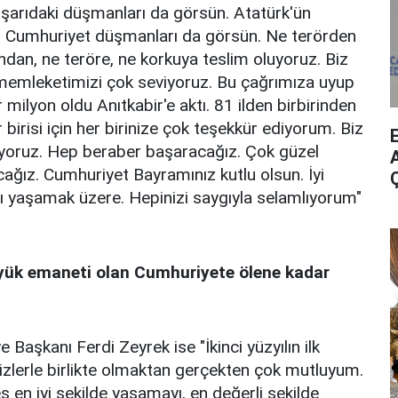
dışarıdaki düşmanları da görsün. Atatürk'ün
 Cumhuriyet düşmanları da görsün. Ne terörden
ndan, ne teröre, ne korkuya teslim oluyoruz. Biz
 memleketimizi çok seviyoruz. Bu çağrımıza uyup
milyon oldu Anıtkabir'e aktı. 81 ilden birbirinden
 birisi için her birinize çok teşekkür ediyorum. Biz
viyoruz. Hep beraber başaracağız. Çok güzel
A
cağız. Cumhuriyet Bayramınız kutlu olsun. İyi
ı yaşamak üzere. Hepinizi saygıyla selamlıyorum"
üyük emaneti olan Cumhuriyete ölene kadar
Başkanı Ferdi Zeyrek ise "İkinci yüzyılın ilk
zlerle birlikte olmaktan gerçekten çok mutluyum.
en iyi şekilde yaşamayı, en değerli şekilde