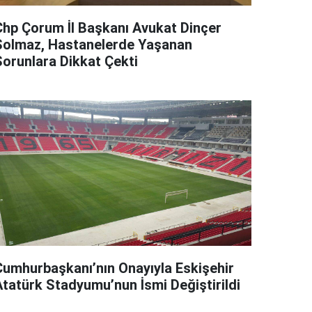
Chp Çorum İl Başkanı Avukat Dinçer
Solmaz, Hastanelerde Yaşanan
Sorunlara Dikkat Çekti
Cumhurbaşkanı’nın Onayıyla Eskişehir
Atatürk Stadyumu’nun İsmi Değiştirildi