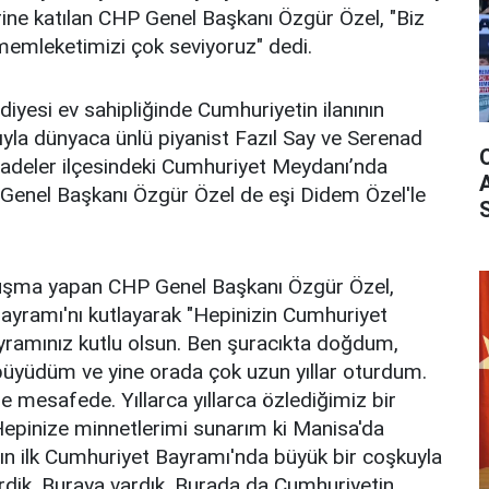
ne katılan CHP Genel Başkanı Özgür Özel, "Biz
memleketimizi çok seviyoruz" dedi.
iyesi ev sahipliğinde Cumhuriyetin ilanının
ıyla dünyaca ünlü piyanist Fazıl Say ve Serenad
adeler ilçesindeki Cumhuriyet Meydanı’nda
Genel Başkanı Özgür Özel de eşi Didem Özel'le
uşma yapan CHP Genel Başkanı Özgür Özel,
ayramı'nı kutlayarak "Hepinizin Cumhuriyet
yramınız kutlu olsun. Ben şuracıkta doğdum,
üyüdüm ve yine orada çok uzun yıllar oturdum.
e mesafede. Yıllarca yıllarca özlediğimiz bir
epinize minnetlerimi sunarım ki Manisa'da
ının ilk Cumhuriyet Bayramı'nda büyük bir coşkuyla
irdik. Buraya vardık. Burada da Cumhuriyetin