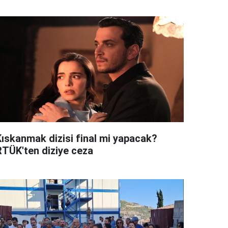
Kıskanmak dizisi final mi yapacak?
RTÜK'ten diziye ceza