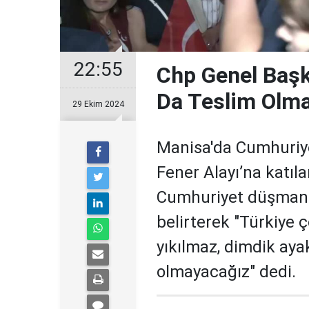
22:55
Chp Genel Başk
Da Teslim Olm
29 Ekim 2024
Manisa'da Cumhuriye
Fener Alayı’na katıl
Cumhuriyet düşmanlar
belirterek "Türkiye ç
yıkılmaz, dimdik aya
olmayacağız" dedi.