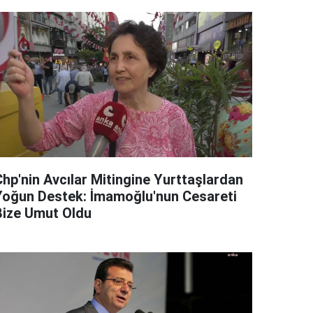
Chp'nin Avcılar Mitingine Yurttaşlardan
Yoğun Destek: İmamoğlu'nun Cesareti
Bize Umut Oldu