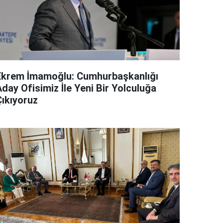
Ekrem İmamoğlu: Cumhurbaşkanlığı
day Ofisimiz İle Yeni Bir Yolculuğa
Çıkıyoruz