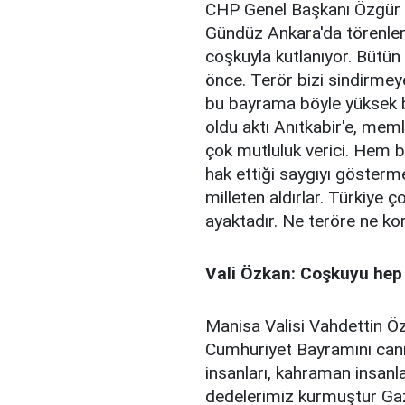
CHP Genel Başkanı Özgür 
Gündüz Ankara'da törenler
coşkuyla kutlanıyor. Bütü
önce. Terör bizi sindirmeye
bu bayrama böyle yüksek bi
oldu aktı Anıtkabir'e, me
çok mutluluk verici. Hem 
hak ettiği saygıyı göster
milleten aldırlar. Türkiye ç
ayaktadır. Ne teröre ne ko
Vali Özkan: Coşkuyu hep
Manisa Valisi Vahdettin Ö
Cumhuriyet Bayramını canı
insanları, kahraman insanla
dedelerimiz kurmuştur Gaz