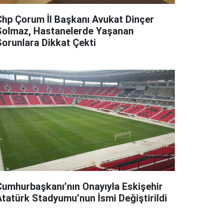
Chp Çorum İl Başkanı Avukat Dinçer
Solmaz, Hastanelerde Yaşanan
Sorunlara Dikkat Çekti
Cumhurbaşkanı’nın Onayıyla Eskişehir
Atatürk Stadyumu’nun İsmi Değiştirildi