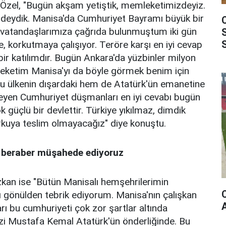
Özel, "Bugün akşam yetiştik, memleketimizdeyiz.
deydik. Manisa'da Cumhuriyet Bayramı büyük bir
n vatandaşlarımıza çağrıda bulunmuştum iki gün
, korkutmaya çalışıyor. Teröre karşı en iyi cevap
r katılımdır. Bugün Ankara'da yüzbinler milyon
mleketim Manisa'yı da böyle görmek benim için
bu ülkenin dışardaki hem de Atatürk'ün emanetine
meyen Cumhuriyet düşmanları en iyi cevabı bugün
ok güçlü bir devlettir. Türkiye yıkılmaz, dimdik
rkuya teslim olmayacağız" diye konuştu.
 beraber müşahede ediyoruz
zkan ise "Bütün Manisalı hemşehrilerimin
 gönülden tebrik ediyorum. Manisa'nın çalışkan
rı bu cumhuriyeti çok zor şartlar altında
i Mustafa Kemal Atatürk'ün önderliğinde. Bu