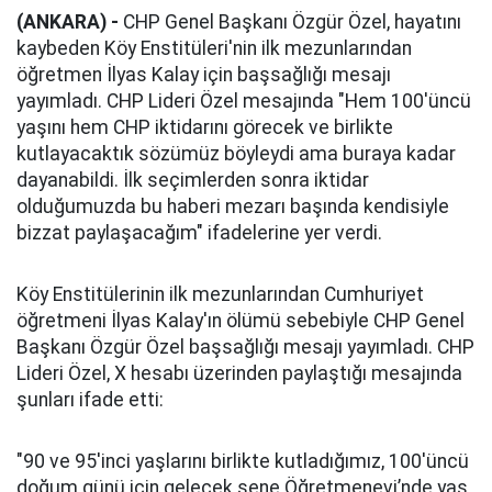
(ANKARA) -
CHP Genel Başkanı Özgür Özel, hayatını
kaybeden Köy Enstitüleri'nin ilk mezunlarından
öğretmen İlyas Kalay için başsağlığı mesajı
yayımladı. CHP Lideri Özel mesajında "Hem 100'üncü
yaşını hem CHP iktidarını görecek ve birlikte
kutlayacaktık sözümüz böyleydi ama buraya kadar
dayanabildi. İlk seçimlerden sonra iktidar
olduğumuzda bu haberi mezarı başında kendisiyle
bizzat paylaşacağım" ifadelerine yer verdi.
Köy Enstitülerinin ilk mezunlarından Cumhuriyet
öğretmeni İlyas Kalay'ın ölümü sebebiyle CHP Genel
Başkanı Özgür Özel başsağlığı mesajı yayımladı. CHP
Lideri Özel, X hesabı üzerinden paylaştığı mesajında
şunları ifade etti:
"90 ve 95'inci yaşlarını birlikte kutladığımız, 100'üncü
doğum günü için gelecek sene Öğretmenevi’nde yaş