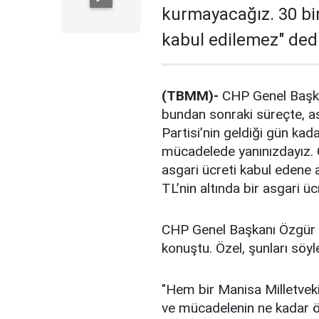
kurmayacağız. 30 bin
kabul edilemez" dedi
(TBMM)-
CHP Genel Başkan
bundan sonraki süreçte, a
Partisi’nin geldiği gün kad
mücadelede yanınızdayız. C
asgari ücreti kabul edene 
TL’nin altında bir asgari ü
CHP Genel Başkanı Özgür Ö
konuştu. Özel, şunları söyl
"Hem bir Manisa Milletveki
ve mücadelenin ne kadar ö