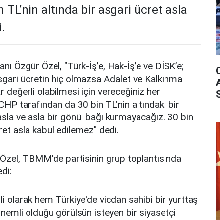
 TL’nin altında bir asgari ücret asla
.
ı Özgür Özel, "Türk-İş’e, Hak-İş’e ve DİSK’e;
sgari ücretin hiç olmazsa Adalet ve Kalkınma
ar değerli olabilmesi için vereceğiniz her
HP tarafından da 30 bin TL’nin altındaki bir
asla ve asla bir gönül bağı kurmayacağız. 30 bin
cret asla kabul edilemez" dedi.
zel, TBMM'de partisinin grup toplantısında
edi:
li olarak hem Türkiye'de vicdan sahibi bir yurttaş
nemli olduğu görülsün isteyen bir siyasetçi