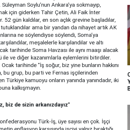
r. Süleyman Soylu’nun Ankara’ya sokmayıp,
 için giderken Tahir Çetin, Ali Faik İnter
 52 gün kaldılar, en son açlık grevine başladılar,
 tutuklandılar ama bir yandan da nihayet artık AK
ronlarına ne söylendiyse söylendi, Soma’ya
arşılandılar, meşalelerle karşılandılar ve altı
cak tarihinde Soma Havzası ile aynı maaşı alacak
le ve diğer kazanımlarla eylemlerini bitirdiler.
cak tarihinde "İş soğur, biz yine bunların hakkını
, bu grup, bu parti ve Fernas işçilerinden
en Türkiye kamuoyu onların yanında yanındadır, iki
 buna kalkışmayın.
z, biz de sizin arkanızdayız"
konfederasyonu Türk-İş, üye sayısı en çok. İşçi
metin enflasyon karşısında işçiyi yalnız bıraktığı