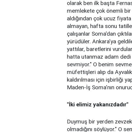
olarak ben ilk başta Ferna
memlekete çok önemli bir 
aldığından çok ucuz fiyata 
almayan, hafta sonu tatiller
çalışanlar Soma’dan çıktıla
yürüdüler. Ankara’ya geldi
yattılar, baretlerini vurdu
hatta utanmaz adam dedi k
sevmiyor." O benim sevm
müfettişleri alıp da Ayvalı
kaldırılması için işbirliğ
Maden-İş Soma’nın onurudu
"İki elimiz yakanızdadır"
Duymuş bir yerden zevzek, 
olmadığını söylüyor." O s