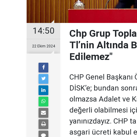
14:50
Chp Grup Toplan
Tl’nin Altında 
22 Ekim 2024
Edilemez"
CHP Genel Başkanı Öz
DİSK’e; bundan sonra
olmazsa Adalet ve Ka
değerli olabilmesi i
yanınızdayız. CHP tar
asgari ücreti kabul 