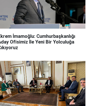
Ekrem İmamoğlu: Cumhurbaşkanlığı
day Ofisimiz İle Yeni Bir Yolculuğa
Çıkıyoruz