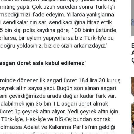
miting yaptı. Çok uzun süreden sonra Türk-İş’i
ediğimizi ifade edeyim. Yıllarca yanlışlarına
ı sendikalarının sarı sendikacılığına itiraz ettik
bin kişi polis kaydına göre, 100 binin üstünde
rlarsa, bir eylem yapıyorlarsa biz Türk-İş’e bu
 doğru yoldasınız, biz de sizin arkanızdayız.'
A
 asgari ücret asla kabul edilemez"
minde dönenen ilk asgari ücret 184 lira 30 kuruş.
 çeyrek altın sayısı yedi. Bugün son alınan asgari
yısını çevirdiğimizde arada dağlar kadar fark var.
 alabilmek için 35 bin TL asgari ücret almak
cret üç çeyrek altın alıyor. Yedi çeyrek altın için
 Türk-İş’e, Hak-İş’e ve DİSK’e; bundan sonraki
ç olmazsa Adalet ve Kalkınma Partisi’nin geldiği