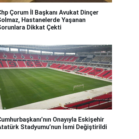
Chp Çorum İl Başkanı Avukat Dinçer
Solmaz, Hastanelerde Yaşanan
Sorunlara Dikkat Çekti
Cumhurbaşkanı’nın Onayıyla Eskişehir
Atatürk Stadyumu’nun İsmi Değiştirildi