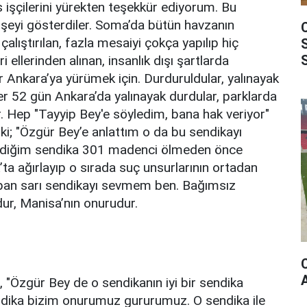
s işçilerini yürekten teşekkür ediyorum. Bu
şeyi gösterdiler. Soma’da bütün havzanın
çalıştırılan, fazla mesaiyi çokça yapılıp hiç
i ellerinden alınan, insanlık dışı şartlarda
r Ankara’ya yürümek için. Durduruldular, yalınayak
ler 52 gün Ankara’da yalınayak durdular, parklarda
lar. Hep "Tayyip Bey'e söyledim, bana hak veriyor"
i; "Özgür Bey’e anlattım o da bu sendikayı
ediğim sendika 301 madenci ölmeden önce
k’ta ağırlayıp o sırada suç unsurlarının ortadan
i yapan sarı sendikayı sevmem ben. Bağımsız
r, Manisa’nın onurudur.
"Özgür Bey de o sendikanın iyi bir sendika
endika bizim onurumuz gururumuz. O sendika ile