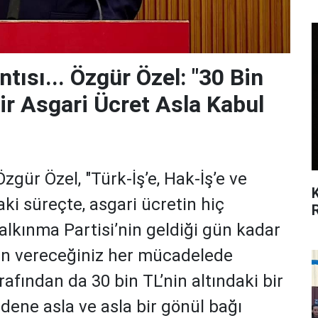
tısı... Özgür Özel: "30 Bin
Bir Asgari Ücret Asla Kabul
gür Özel, "Türk-İş’e, Hak-İş’e ve
ki süreçte, asgari ücretin hiç
lkınma Partisi’nin geldiği gün kadar
çin vereceğiniz her mücadelede
afından da 30 bin TL’nin altındaki bir
edene asla ve asla bir gönül bağı