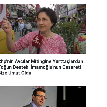
Chp'nin Avcılar Mitingine Yurttaşlardan
Yoğun Destek: İmamoğlu'nun Cesareti
Bize Umut Oldu