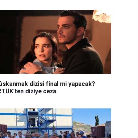
Kıskanmak dizisi final mi yapacak?
RTÜK'ten diziye ceza