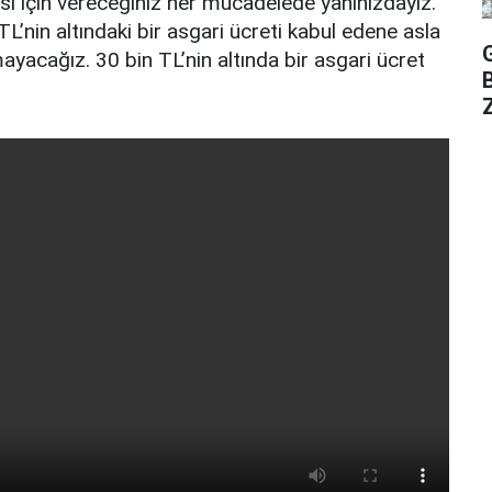
si için vereceğiniz her mücadelede yanınızdayız.
’nin altındaki bir asgari ücreti kabul edene asla
ayacağız. 30 bin TL’nin altında bir asgari ücret
Z