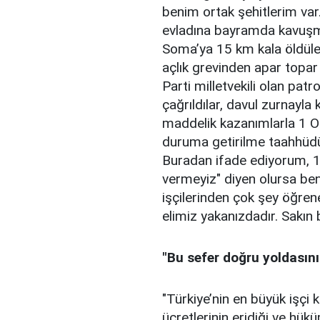
benim ortak şehitlerim va
evladına bayramda kavuşmak
Soma’ya 15 km kala öldüler.
açlık grevinden apar topar
Parti milletvekili olan pat
çağrıldılar, davul zurnayla k
maddelik kazanımlarla 1 O
duruma getirilme taahhüdü i
Buradan ifade ediyorum, 1 O
vermeyiz" diyen olursa ben
işçilerinden çok şey öğren
elimiz yakanızdadır. Sakın
"Bu sefer doğru yoldasını
"Türkiye’nin en büyük işçi 
ücretlerinin eridiği ve hükü