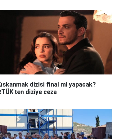
Kıskanmak dizisi final mi yapacak?
RTÜK'ten diziye ceza