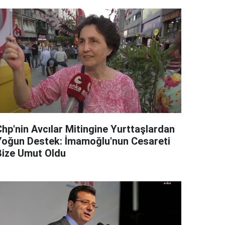
Chp'nin Avcılar Mitingine Yurttaşlardan
Yoğun Destek: İmamoğlu'nun Cesareti
Bize Umut Oldu