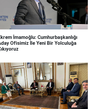
Ekrem İmamoğlu: Cumhurbaşkanlığı
day Ofisimiz İle Yeni Bir Yolculuğa
Çıkıyoruz