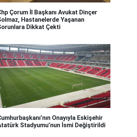
Chp Çorum İl Başkanı Avukat Dinçer
Solmaz, Hastanelerde Yaşanan
Sorunlara Dikkat Çekti
Cumhurbaşkanı’nın Onayıyla Eskişehir
Atatürk Stadyumu’nun İsmi Değiştirildi