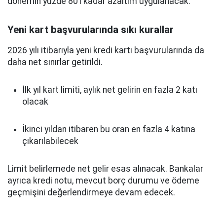
dönemin yüzde 80’i kadar azaltım uygulanacak.
Yeni kart başvurularında sıkı kurallar
2026 yılı itibarıyla yeni kredi kartı başvurularında da
daha net sınırlar getirildi.
İlk yıl kart limiti, aylık net gelirin en fazla 2 katı
olacak
İkinci yıldan itibaren bu oran en fazla 4 katına
çıkarılabilecek
Limit belirlemede net gelir esas alınacak. Bankalar
ayrıca kredi notu, mevcut borç durumu ve ödeme
geçmişini değerlendirmeye devam edecek.