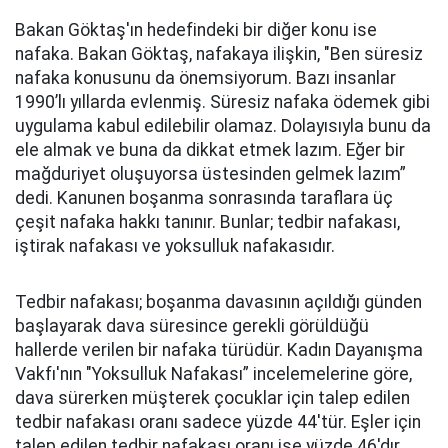
Bakan Göktaş'ın hedefindeki bir diğer konu ise
nafaka. Bakan Göktaş, nafakaya ilişkin, "Ben süresiz
nafaka konusunu da önemsiyorum. Bazı insanlar
1990’lı yıllarda evlenmiş. Süresiz nafaka ödemek gibi
uygulama kabul edilebilir olamaz. Dolayısıyla bunu da
ele almak ve buna da dikkat etmek lazım. Eğer bir
mağduriyet oluşuyorsa üstesinden gelmek lazım”
dedi. Kanunen boşanma sonrasında taraflara üç
çeşit nafaka hakkı tanınır. Bunlar; tedbir nafakası,
iştirak nafakası ve yoksulluk nafakasıdır.
Tedbir nafakası; boşanma davasının açıldığı günden
başlayarak dava süresince gerekli görüldüğü
hallerde verilen bir nafaka türüdür. Kadın Dayanışma
Vakfı'nın "Yoksulluk Nafakası” incelemelerine göre,
dava sürerken müşterek çocuklar için talep edilen
tedbir nafakası oranı sadece yüzde 44'tür. Eşler için
talep edilen tedbir nafakası oranı ise yüzde 46'dır.