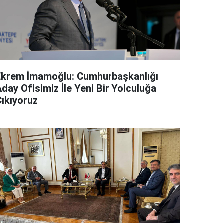
Ekrem İmamoğlu: Cumhurbaşkanlığı
day Ofisimiz İle Yeni Bir Yolculuğa
Çıkıyoruz