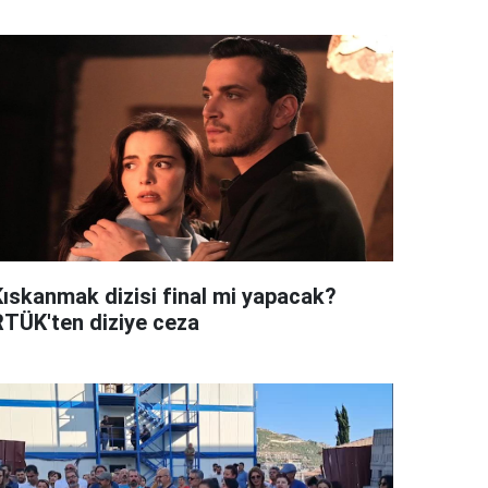
Kıskanmak dizisi final mi yapacak?
RTÜK'ten diziye ceza