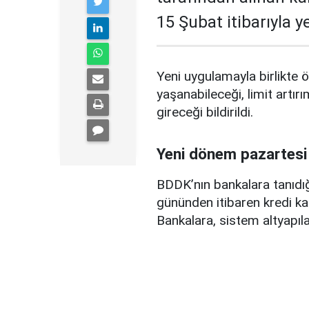
15 Şubat itibarıyla 
Yeni uygulamayla birlikte ö
yaşanabileceği, limit artırı
gireceği bildirildi.
Yeni dönem pazartesi
BDDK’nın bankalara tanıdığ
gününden itibaren kredi ka
Bankalara, sistem altyapılar
dijital kanallar üzerinden g
Eğitim ve sağlık harcamal
etkilenmemesi istendi.