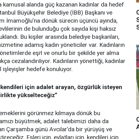
da kamusal alanda güç kazanan kadınlar da hedef
İstanbul Büyükşehir Belediye (İBB) Başkanı ve
m İmamoğlu’na dönük sürecin üçüncü ayında,
vlilerinin de bulunduğu çok sayıda kişi haksız
uklandı. Bu kişiler arasında belediye başkanları,
 hizmetine adamış kadın yöneticiler var. Kadınların
netimlerde eşit ve onurlu bir şekilde yer alma
ıkça cezalandırılıyor. Kadınların yönettiği, kadınlar
 işleyişler hedefe konuluyor.
n, kendileri için adalet arayan, özgürlük isteyen
irlikte yükselteceğiz
”
, emeklerini görünmez kılmaya dönük bu
mamızı büyütmek, adalet talebimizi daha da
ran Çarşamba günü Avcılar’da bir yürüyüş ve
eceğiz. Eşleri için, evlatları için, kendileri için