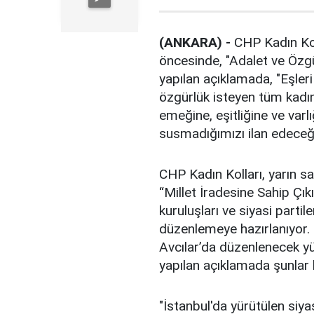
(ANKARA) -
CHP Kadın Kol
öncesinde, "Adalet ve Özgü
yapılan açıklamada, "Eşleri i
özgürlük isteyen tüm kadınl
emeğine, eşitliğine ve varlı
susmadığımızı ilan edeceğiz
CHP Kadın Kolları, yarın s
“Millet İradesine Sahip Çık
kuruluşları ve siyasi parti
düzenlemeye hazırlanıyor.
Avcılar’da düzenlenecek yü
yapılan açıklamada şunlar 
"İstanbul'da yürütülen siy