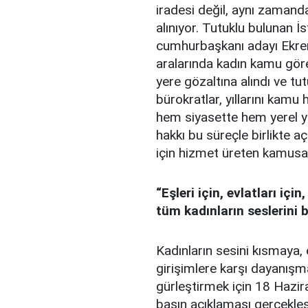
iradesi değil, aynı zaman
alınıyor. Tutuklu bulunan 
cumhurbaşkanı adayı Ekre
aralarında kadın kamu göre
yere gözaltına alındı ve tut
bürokratlar, yıllarını kamu
hem siyasette hem yerel yö
hakkı bu süreçle birlikte aç
için hizmet üreten kamusal
“
Eşleri için, evlatları içi
tüm kadınların seslerini b
Kadınların sesini kısmaya
girişimlere karşı dayanış
gürleştirmek için 18 Hazi
basın açıklaması gerçekleştir