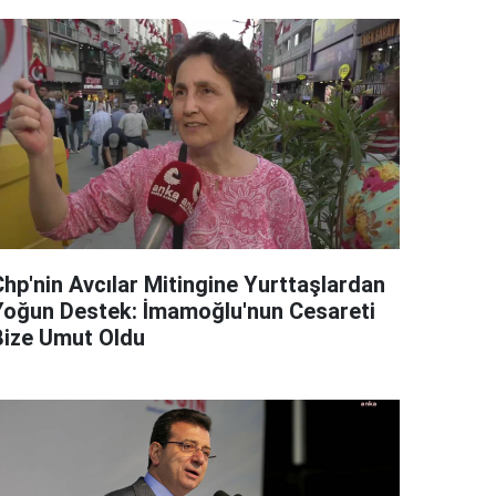
Chp'nin Avcılar Mitingine Yurttaşlardan
Yoğun Destek: İmamoğlu'nun Cesareti
Bize Umut Oldu