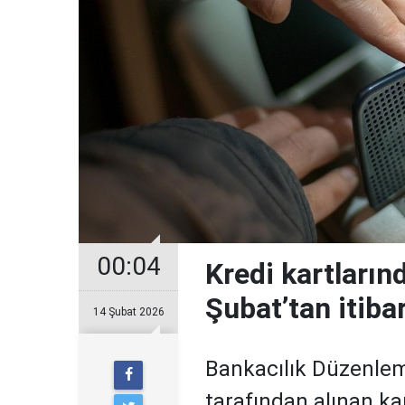
00:04
Kredi kartların
Şubat’tan itiba
14 Şubat 2026
Bankacılık Düzenle
tarafından alınan ka