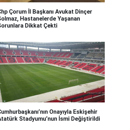
Chp Çorum İl Başkanı Avukat Dinçer
Solmaz, Hastanelerde Yaşanan
Sorunlara Dikkat Çekti
Cumhurbaşkanı’nın Onayıyla Eskişehir
Atatürk Stadyumu’nun İsmi Değiştirildi