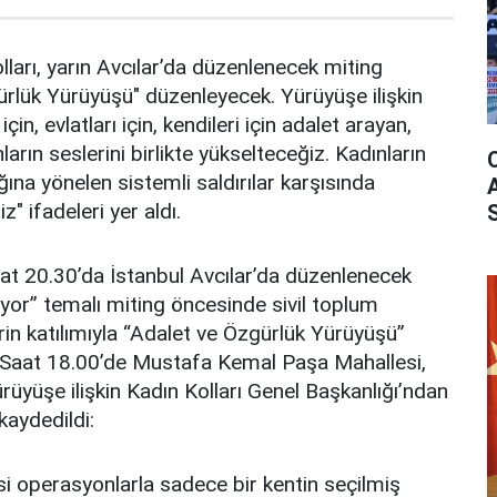
ları, yarın Avcılar’da düzenlenecek miting
rlük Yürüyüşü" düzenleyecek. Yürüyüşe ilişkin
çin, evlatları için, kendileri için adalet arayan,
arın seslerini birlikte yükselteceğiz. Kadınların
ğına yönelen sistemli saldırılar karşısında
" ifadeleri yer aldı.
aat 20.30’da İstanbul Avcılar’da düzenlenecek
ıyor” temalı miting öncesinde sivil toplum
lerin katılımıyla “Adalet ve Özgürlük Yürüyüşü”
 Saat 18.00’de Mustafa Kemal Paşa Mahallesi,
rüyüşe ilişkin Kadın Kolları Genel Başkanlığı’ndan
kaydedildi:
asi operasyonlarla sadece bir kentin seçilmiş