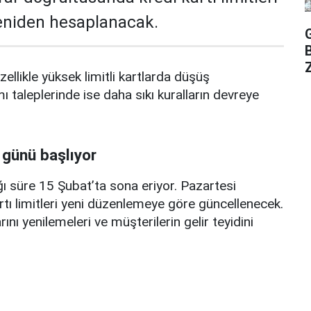
yeniden hesaplanacak.
Z
zellikle yüksek limitli kartlarda düşüş
mı taleplerinde ise daha sıkı kuralların devreye
 günü başlıyor
ı süre 15 Şubat’ta sona eriyor. Pazartesi
rtı limitleri yeni düzenlemeye göre güncellenecek.
ını yenilemeleri ve müşterilerin gelir teyidini
erçekleştirmeleri için ayrıca 3 ay süre verildi.
arının toplam limit hesabında olumsuz