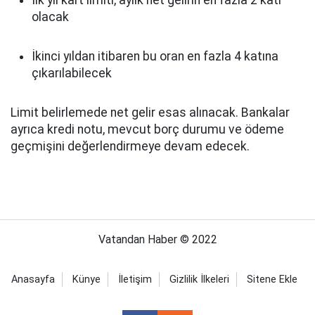
İlk yıl kart limiti, aylık net gelirin en fazla 2 katı
olacak
İkinci yıldan itibaren bu oran en fazla 4 katına
çıkarılabilecek
Limit belirlemede net gelir esas alınacak. Bankalar
ayrıca kredi notu, mevcut borç durumu ve ödeme
geçmişini değerlendirmeye devam edecek.
Vatandan Haber © 2022
Anasayfa
Künye
İletişim
Gizlilik İlkeleri
Sitene Ekle