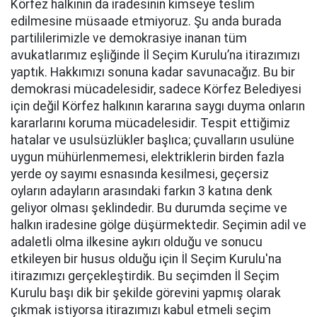
Körfez halkının da iradesinin kimseye teslim
edilmesine müsaade etmiyoruz. Şu anda burada
partililerimizle ve demokrasiye inanan tüm
avukatlarımız eşliğinde İl Seçim Kurulu’na itirazımızı
yaptık. Hakkımızı sonuna kadar savunacağız. Bu bir
demokrasi mücadelesidir, sadece Körfez Belediyesi
için değil Körfez halkının kararına saygı duyma onların
kararlarını koruma mücadelesidir. Tespit ettiğimiz
hatalar ve usulsüzlükler başlıca; çuvalların usulüne
uygun mühürlenmemesi, elektriklerin birden fazla
yerde oy sayımı esnasında kesilmesi, geçersiz
oyların adayların arasındaki farkın 3 katına denk
geliyor olması şeklindedir. Bu durumda seçime ve
halkın iradesine gölge düşürmektedir. Seçimin adil ve
adaletli olma ilkesine aykırı olduğu ve sonucu
etkileyen bir husus olduğu için İl Seçim Kurulu'na
itirazımızı gerçekleştirdik. Bu seçimden İl Seçim
Kurulu başı dik bir şekilde görevini yapmış olarak
çıkmak istiyorsa itirazımızı kabul etmeli seçim