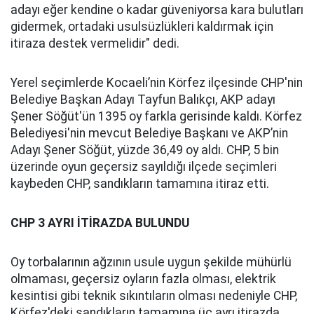
adayı eğer kendine o kadar güveniyorsa kara bulutları
gidermek, ortadaki usulsüzlükleri kaldırmak için
itiraza destek vermelidir" dedi.
Yerel seçimlerde Kocaeli’nin Körfez ilçesinde CHP'nin
Belediye Başkan Adayı Tayfun Balıkçı, AKP adayı
Şener Söğüt'ün 1395 oy farkla gerisinde kaldı. Körfez
Belediyesi'nin mevcut Belediye Başkanı ve AKP’nin
Adayı Şener Söğüt, yüzde 36,49 oy aldı. CHP, 5 bin
üzerinde oyun geçersiz sayıldığı ilçede seçimleri
kaybeden CHP, sandıkların tamamına itiraz etti.
CHP 3 AYRI İTİRAZDA BULUNDU
Oy torbalarının ağzının usule uygun şekilde mühürlü
olmaması, geçersiz oyların fazla olması, elektrik
kesintisi gibi teknik sıkıntıların olması nedeniyle CHP,
Körfez'deki sandıkların tamamına üç ayrı itirazda