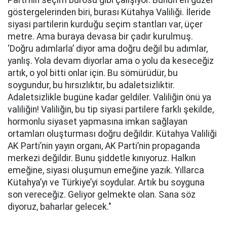
Parti’nin seçim bürosu gibi çalışıyor. Bunun en güzel
göstergelerinden biri, burası Kütahya Valiliği. İleride
siyasi partilerin kurduğu seçim stantları var, üçer
metre. Ama buraya devasa bir çadır kurulmuş.
‘Doğru adımlarla’ diyor ama doğru değil bu adımlar,
yanlış. Yola devam diyorlar ama o yolu da keseceğiz
artık, o yol bitti onlar için. Bu sömürüdür, bu
soygundur, bu hırsızlıktır, bu adaletsizliktir.
Adaletsizlikle bugüne kadar geldiler. Valiliğin önü ya
valiliğin! Valiliğin, bu tip siyasi partilere farklı şekilde,
hormonlu siyaset yapmasına imkan sağlayan
ortamları oluşturması doğru değildir. Kütahya Valiliği
AK Parti’nin yayın organı, AK Parti’nin propaganda
merkezi değildir. Bunu şiddetle kınıyoruz. Halkın
emeğine, siyasi oluşumun emeğine yazık. Yıllarca
Kütahya’yı ve Türkiye’yi soydular. Artık bu soyguna
son vereceğiz. Geliyor gelmekte olan. Sana söz
diyoruz, baharlar gelecek."