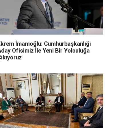
Ekrem İmamoğlu: Cumhurbaşkanlığı
day Ofisimiz İle Yeni Bir Yolculuğa
Çıkıyoruz