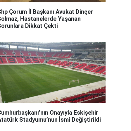
Chp Çorum İl Başkanı Avukat Dinçer
Solmaz, Hastanelerde Yaşanan
Sorunlara Dikkat Çekti
Cumhurbaşkanı’nın Onayıyla Eskişehir
Atatürk Stadyumu’nun İsmi Değiştirildi