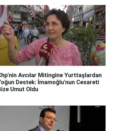
Chp'nin Avcılar Mitingine Yurttaşlardan
Yoğun Destek: İmamoğlu'nun Cesareti
Bize Umut Oldu