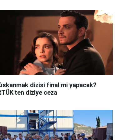
Kıskanmak dizisi final mi yapacak?
RTÜK'ten diziye ceza