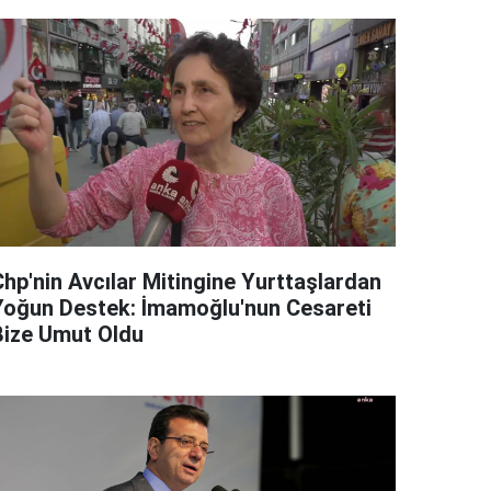
Chp'nin Avcılar Mitingine Yurttaşlardan
Yoğun Destek: İmamoğlu'nun Cesareti
Bize Umut Oldu