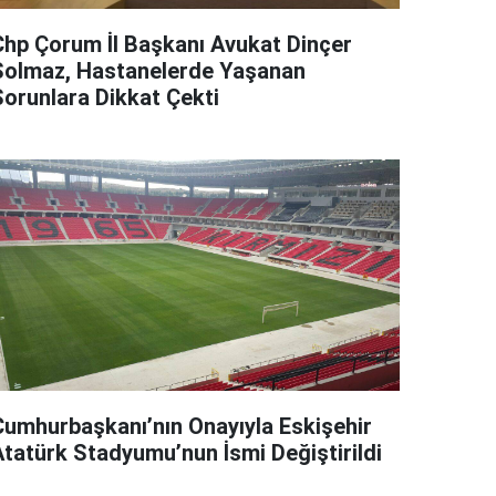
Chp Çorum İl Başkanı Avukat Dinçer
Solmaz, Hastanelerde Yaşanan
Sorunlara Dikkat Çekti
Cumhurbaşkanı’nın Onayıyla Eskişehir
Atatürk Stadyumu’nun İsmi Değiştirildi