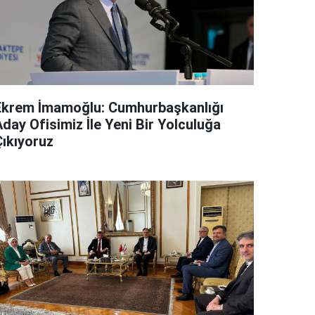
Ekrem İmamoğlu: Cumhurbaşkanlığı
day Ofisimiz İle Yeni Bir Yolculuğa
Çıkıyoruz