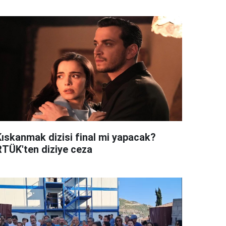
Kıskanmak dizisi final mi yapacak?
RTÜK'ten diziye ceza