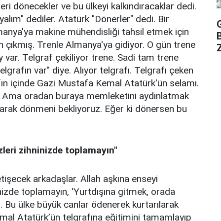
geri dönecekler ve bu ülkeyi kalkındıracaklar dedi.
alım" dediler. Atatürk "Dönerler" dedi. Bir
lmanya'ya makine mühendisliği tahsil etmek için
 çıkmış. Trenle Almanya'ya gidiyor. O gün trene
Z
 var. Telgraf çekiliyor trene. Sadi tam trene
lgrafın var" diye. Alıyor telgrafı. Telgrafı çeken
afın içinde Gazi Mustafa Kemal Atatürk'ün selamı.
yap. Ama oradan buraya memleketini aydınlatmak
olarak dönmeni bekliyoruz. Eğer ki dönersen bu
leri zihninizde toplamayın"
etişecek arkadaşlar. Allah aşkına enseyi
inizde toplamayın, ‘Yurtdışına gitmek, orada
 Bu ülke büyük canlar ödenerek kurtarılarak
al Atatürk’ün telgrafına eğitimini tamamlayıp