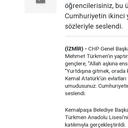
öğrencilerisiniz, bu
Cumhuriyetin ikinci y
sözleriyle seslendi.
(İZMİR) -
CHP Genel Başka
Mehmet Türkmen'in yaptırd
gençlere, "Allah aşkına ens
"Yurtdışına gitmek, orada 
Kemal Atatürk’ün evlatları 
umudusunuz. Cumhuriyetin ik
seslendi.
Kemalpaşa Belediye Başka
Türkmen Anadolu Lisesi'ni
katılımıyla gerçekleştirildi.