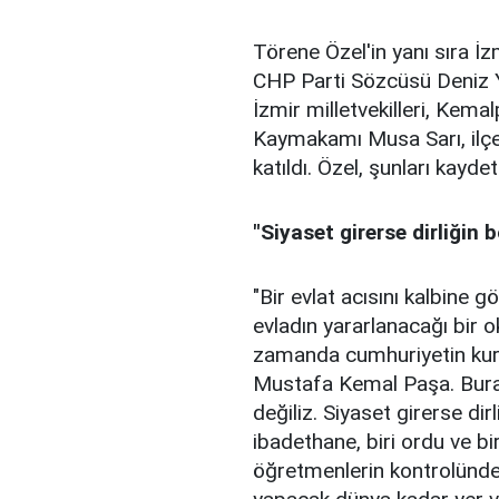
Törene Özel'in yanı sıra İ
CHP Parti Sözcüsü Deniz Y
İzmir milletvekilleri, Ke
Kaymakamı Musa Sarı, ilçe 
katıldı. Özel, şunları kaydett
"Siyaset girerse dirliğin 
"Bir evlat acısını kalbine 
evladın yararlanacağı bir ok
zamanda cumhuriyetin kuru
Mustafa Kemal Paşa. Burası
değiliz. Siyaset girerse dir
ibadethane, biri ordu ve b
öğretmenlerin kontrolünde 