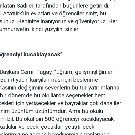
latan Sadiler tarafından bugünlere getirildi.
Atatürk’ün evlatları ve öğrencilerisiniz, bu
sunuz. Hepinize inanıyoruz ve güveniyoruz. Her
Cumhuriyetin ikinci yüzyılını sizler
öğrenciyi kucaklayacak”
Başkanı Cemil Tugay, "
Eğitim, gelişmişliğin en
. Bu ihtiyacın karşılanması için beslenme
asının değişimini sevenlerin bu tür yatırımlarına
e bir dönemde bu okullarda seçenekler hem
ekleri için yetişecekler ve bayraklar çok daha ileri
şkanım üzüntüm üzüntümdür. Ama bu okulu
ını bil. Bu okul bin 500 öğrenciyi kucaklayacak.
atkılar verecek, çocukları yetiştirecek.
nlerimiz ne zaman belediyemizin yanlarında