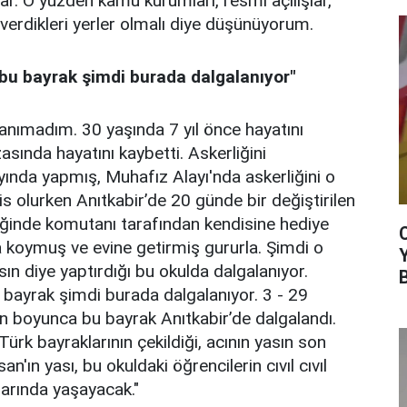
r. O yüzden kamu kurumları, resmi açılışlar,
 verdikleri yerler olmalı diye düşünüyorum.
 bu bayrak şimdi burada dalgalanıyor"
anımadım. 30 yaşında 7 yıl önce hayatını
zasında hayatını kaybetti. Askerliğini
yında yapmış, Muhafız Alayı'nda askerliğini o
s olurken Anıtkabir’de 20 günde bir değiştirilen
iğinde komutanı tarafından kendisine hediye
 koymuş ve evine getirmiş gururla. Şimdi o
ın diye yaptırdığı bu okulda dalgalanıyor.
 bayrak şimdi burada dalgalanıyor. 3 - 29
 boyunca bu bayrak Anıtkabir’de dalgalandı.
p Türk bayraklarının çekildiği, acının yasın son
ın yası, bu okuldaki öğrencilerin cıvıl cıvıl
larında yaşayacak."