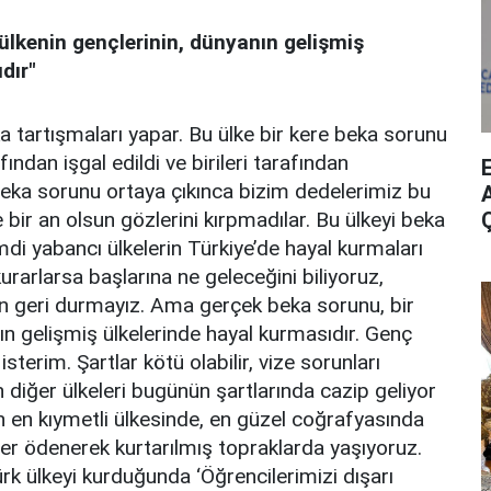
ülkenin gençlerinin, dünyanın gelişmiş
dır"
tartışmaları yapar. Bu ülke bir kere beka sorunu
ından işgal edildi ve birileri tarafından
Beka sorunu ortaya çıkınca bizim dedelerimiz bu
A
e bir an olsun gözlerini kırpmadılar. Bu ülkeyi beka
mdi yabancı ülkelerin Türkiye’de hayal kurmaları
urarlarsa başlarına ne geleceğini biliyoruz,
 geri durmayız. Ama gerçek beka sorunu, bir
ın gelişmiş ülkelerinde hayal kurmasıdır. Genç
terim. Şartlar kötü olabilir, vize sorunları
ın diğer ülkeleri bugünün şartlarında cazip geliyor
ın en kıymetli ülkesinde, en güzel coğrafyasında
ller ödenerek kurtarılmış topraklarda yaşıyoruz.
k ülkeyi kurduğunda ‘Öğrencilerimizi dışarı