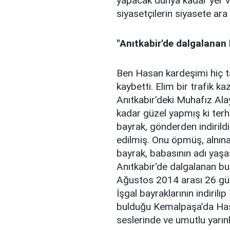
yapacak dünya kadar yer va
siyasetçilerin siyasete ara
"Anıtkabir'de dalgalanan
Ben Hasan kardeşimi hiç t
kaybetti. Elim bir trafik ka
Anıtkabir’deki Muhafız Ala
kadar güzel yapmış ki terhi
bayrak, gönderden indirild
edilmiş. Onu öpmüş, alnına
bayrak, babasının adı yaşas
Anıtkabir'de dalgalanan bu
Ağustos 2014 arası 26 gün
İşgal bayraklarının indirili
bulduğu Kemalpaşa’da Hasan'
seslerinde ve umutlu yarın