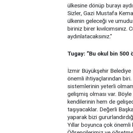
ülkesine dönüp burayı aydın
Sizler, Gazi Mustafa Kemal 
ülkenin geleceği ve umudu
biriniz birer kıvılcımsınız. 
aydınlatacaksınız."
Tugay: “Bu okul bin 500 
İzmir Büyükşehir Belediye 
önemli ihtiyaçlarından biri
sistemlerinin yeterli olmam
gelişmiş olması var. Böyl
kendilerinin hem de gelişec
taşıyacaklar. Değerli Ba
yaparak bizi gururlandırdığ
Yıllar boyunca çok önemli k
Öğrencilerimiz ve öğretme