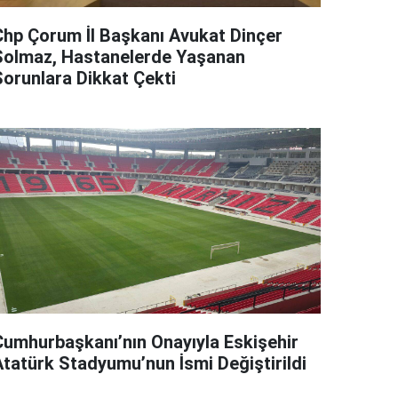
Chp Çorum İl Başkanı Avukat Dinçer
Solmaz, Hastanelerde Yaşanan
Sorunlara Dikkat Çekti
Cumhurbaşkanı’nın Onayıyla Eskişehir
Atatürk Stadyumu’nun İsmi Değiştirildi