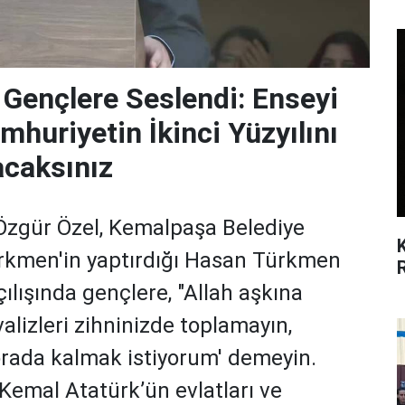
 Gençlere Seslendi: Enseyi
huriyetin İkinci Yüzyılını
acaksınız
zgür Özel, Kemalpaşa Belediye
kmen'in yaptırdığı Hasan Türkmen
ılışında gençlere, "Allah aşkına
alizleri zihninizde toplamayın,
orada kalmak istiyorum' demeyin.
 Kemal Atatürk’ün evlatları ve