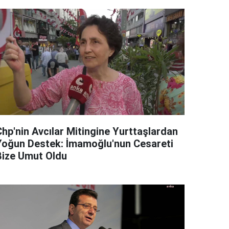
Chp'nin Avcılar Mitingine Yurttaşlardan
Yoğun Destek: İmamoğlu'nun Cesareti
Bize Umut Oldu