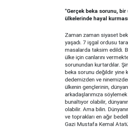
"Gerçek beka sorunu, bir 
ülkelerinde hayal kurması
Zaman zaman siyaset beka 
yaşadı. 7 işgal ordusu taraf
masalarda taksim edildi. 
ülke için canlarını vermekt
sorunundan kurtardılar. Şi
beka sorunu değildir yine k
dedemizden ve ninemizden
ülkenin gençlerinin, dünyan
arkadaşlarımıza söylemek is
bunaltıyor olabilir, dünyan
olabilir. Ama bilin. Dünyan
ve toprakları en ağır bede
Gazi Mustafa Kemal Atatür