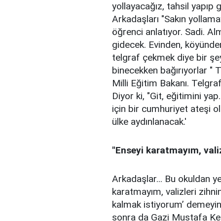
yollayacağız, tahsil yapıp 
Arkadaşları "Sakın yollamay
öğrenci anlatıyor. Sadi. A
gidecek. Evinden, köyünden
telgraf çekmek diye bir şey
binecekken bağırıyorlar " Te
Milli Eğitim Bakanı. Telgr
Diyor ki, "Git, eğitimini 
için bir cumhuriyet ateşi 
ülke aydınlanacak.'
"Enseyi karatmayım, valiz
Arkadaşlar... Bu okuldan y
karatmayım, valizleri zihn
kalmak istiyorum’ demeyin.
sonra da Gazi Mustafa Kem