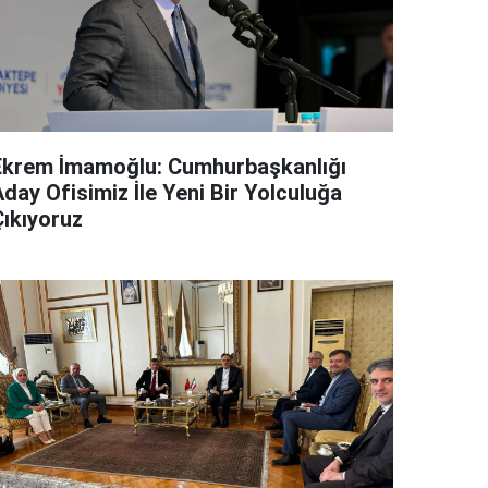
Ekrem İmamoğlu: Cumhurbaşkanlığı
day Ofisimiz İle Yeni Bir Yolculuğa
Çıkıyoruz