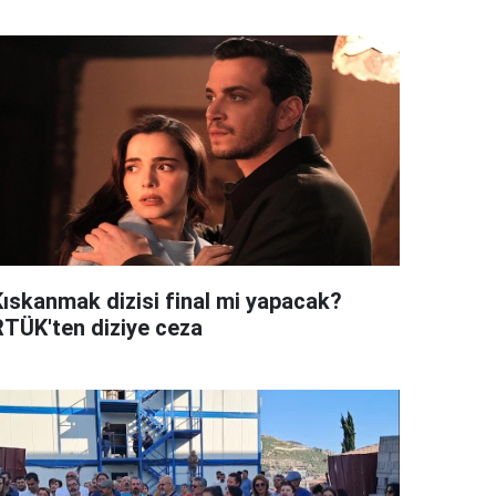
Kıskanmak dizisi final mi yapacak?
RTÜK'ten diziye ceza