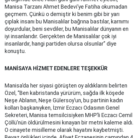
Manisa Tarzanı Ahmet Bedevi’ye Fatiha okumadan
geçmem. Çünkü o demiştir ki benim gibi bir yarı
çıplak insanı bu Manisalılar bağrına bastılar, karnımı
doyurdular, beni sevdiler, bu Manisalılar dünyanın en
iyi insanlarıdır. Gerçekten de Manisalılar çok iyi
insanlardır, hangi partiden olursa olsunlar” diye
konuştu.
MANİSAYA HİZMET EDENLERE TEŞEKKÜR
Manisa’da her siyasi görüşten oy aldıklarını belirten
Özel, “Ben kabristanda yürürüm, sağda ilk köşede
Neşe Ablanın, Neşe Gülersoy’un, bu partinin kadın
kolları başkanıyken, İzmir Eczacı Odasının Genel
Sekreteri, Manisa temsilcisiyken MHP’li Eczacı Cemil
Çöllü’nün öldürülmesini kınayan bir metni kaleme aldı.
O cinayete misilleme olarak hayatını kaybetmişti.
Beyaz önlükleri içinde. Afiyet Eczanesinin camından 4