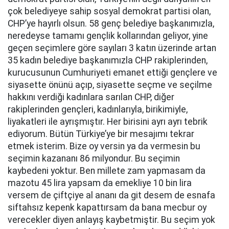
çok belediyeye sahip sosyal demokrat partisi olan,
CHP’ye hayırlı olsun. 58 genç belediye başkanımızla,
neredeyse tamamı gençlik kollarından geliyor, yine
geçen seçimlere göre sayıları 3 katın üzerinde artan
35 kadın belediye başkanımızla CHP rakiplerinden,
kurucusunun Cumhuriyeti emanet ettiği gençlere ve
siyasette önünü açıp, siyasette seçme ve seçilme
hakkını verdiği kadınlara sarılan CHP, diğer
rakiplerinden gençleri, kadınlarıyla, birikimiyle,
liyakatleri ile ayrışmıştır. Her birisini ayrı ayrı tebrik
ediyorum. Bütün Türkiye’ye bir mesajımı tekrar
etmek isterim. Bize oy versin ya da vermesin bu
seçimin kazananı 86 milyondur. Bu seçimin
kaybedeni yoktur. Ben millete zam yapmasam da
mazotu 45 lira yapsam da emekliye 10 bin lira
versem de çiftçiye al ananı da git desem de esnafa
siftahsız kepenk kapattırsam da bana mecbur oy
verecekler diyen anlayış kaybetmiştir. Bu seçim yok