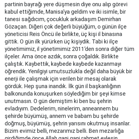
partinin bayrağı yere düşmesin diye onu alıp görevi
kabul ettiğimde, Manisa’ya geldim ve iki isimle, bir
tanesi sağdıcım, çocukluk arkadaşım Demirhan
Gözaçan. Diğeri çok değerli büyüğüm, o günün ilçe
yöneticisi Reis Öncü ile birlikte, üç kişi il binasına
gittik. O gün ilk yürürken üç kişiydik. Tabi ki ilçe
yönetimimiz, il yönetimimiz 2011’den sonra diğer tüm
ilçeler. Ama önce azdık, sonra çoğaldık. Birlikte
çalıştık. Kaybettik, kaybede kaybede kazanmayı
öğrendik. Yenilgiyi umutsuzlukla değil daha büyük bir
enerji ile çalışmak için verilen bir mesaj olarak
gördük. Hep şuna inandık. İlk gün il başkanlığının
balkonunda konuşurken söylediğim bir şeyi kimse
unutmasın. O gün demiştim ki ben bu şehrin
evladıyım. Dedelerim, ninelerim, anneannem bu
şehirde büyümüş, annem ve babam bu şehirde
doğmuş, büyümüş, şehrin yarısını okutmuş insanlar.
Bizim evimiz belli, mezarımız belli. Ben mezarlığa
girdiğimde önce Allah gani gani rahmet eylesin,