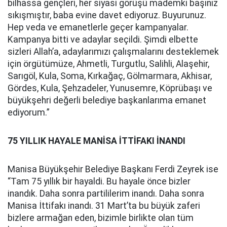
bilhassa gençleri, her siyasi görüşü mademki başınız
sıkışmıştır, baba evine davet ediyoruz. Buyurunuz.
Hep veda ve emanetlerle geçer kampanyalar.
Kampanya bitti ve adaylar seçildi. Şimdi elbette
sizleri Allah’a, adaylarımızı çalışmalarını desteklemek
için örgütümüze, Ahmetli, Turgutlu, Salihli, Alaşehir,
Sarıgöl, Kula, Soma, Kırkağaç, Gölmarmara, Akhisar,
Gördes, Kula, Şehzadeler, Yunusemre, Köprübaşı ve
büyükşehri değerli belediye başkanlarıma emanet
ediyorum.”
75 YILLIK HAYALE MANİSA İTTİFAKI İNANDI
Manisa Büyükşehir Belediye Başkanı Ferdi Zeyrek ise
“Tam 75 yıllık bir hayaldi. Bu hayale önce bizler
inandık. Daha sonra partililerim inandı. Daha sonra
Manisa İttifakı inandı. 31 Mart’ta bu büyük zaferi
bizlere armağan eden, bizimle birlikte olan tüm