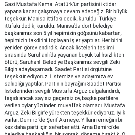
Gazi Mustafa Kemal Atatürk’ün partisini iktidar
yapana kadar çalışmaya devam edeceğiz. Bir büyük
teşekkür. Manisa ittifakı dedik, kuruldu. Türkiye
ittifakı dedik, kuruldu. Manisa’da dört belediye
başkanımız son 5 yıl hepimizin göğsünü kabartan,
hepimizin takdirini toplayan işler yaptılar. Her birini
yeniden görevlendirdik. Ancak listelerin teslimi
sırasında Saruhanlı’da yaşanan büyük talihsizlikten
ötürü, Saruhanlı Belediye Başkanımız sevgili Zeki
Bilgin adaylaşamadı. Saadet Partisi örgütüne
teşekkür ediyoruz. Listemize ve adayımıza ev
sahipliği yaptılar. Partinin bayrağını Saadet Partisi
listelerinden sevgili Mustafa Arguz dalgalandırdı,
taşıdı ancak sayısız geçersiz oy, başka partilere
verilen oylar yüzünden muvaffak olamadı. Mustafa
Arguz, Zeki Bilgin’e yürekten teşekkür ediyoruz. İyi ki
varlar. Demirci’de Şerif Akmeşe. Yılların emeğini bir
kez daha parti için seferber etti. Ama Demirci’de
belediye başkanlığını bir sonraki döneme bıraktık. O