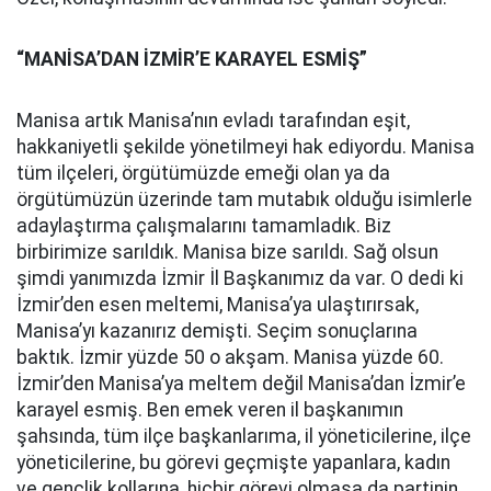
“MANİSA’DAN İZMİR’E KARAYEL ESMİŞ”
Manisa artık Manisa’nın evladı tarafından eşit,
hakkaniyetli şekilde yönetilmeyi hak ediyordu. Manisa
tüm ilçeleri, örgütümüzde emeği olan ya da
örgütümüzün üzerinde tam mutabık olduğu isimlerle
adaylaştırma çalışmalarını tamamladık. Biz
birbirimize sarıldık. Manisa bize sarıldı. Sağ olsun
şimdi yanımızda İzmir İl Başkanımız da var. O dedi ki
İzmir’den esen meltemi, Manisa’ya ulaştırırsak,
Manisa’yı kazanırız demişti. Seçim sonuçlarına
baktık. İzmir yüzde 50 o akşam. Manisa yüzde 60.
İzmir’den Manisa’ya meltem değil Manisa’dan İzmir’e
karayel esmiş. Ben emek veren il başkanımın
şahsında, tüm ilçe başkanlarıma, il yöneticilerine, ilçe
yöneticilerine, bu görevi geçmişte yapanlara, kadın
ve gençlik kollarına, hiçbir görevi olmasa da partinin