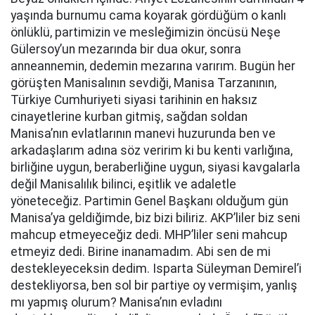
yaşında burnumu cama koyarak gördüğüm o kanlı
önlüklü, partimizin ve mesleğimizin öncüsü Neşe
Gülersoy’un mezarında bir dua okur, sonra
anneannemin, dedemin mezarına varırım. Bugün her
görüşten Manisalının sevdiği, Manisa Tarzanının,
Türkiye Cumhuriyeti siyasi tarihinin en haksız
cinayetlerine kurban gitmiş, sağdan soldan
Manisa’nın evlatlarının manevi huzurunda ben ve
arkadaşlarım adına söz veririm ki bu kenti varlığına,
birliğine uygun, beraberliğine uygun, siyasi kavgalarla
değil Manisalılık bilinci, eşitlik ve adaletle
yöneteceğiz. Partimin Genel Başkanı olduğum gün
Manisa’ya geldiğimde, biz bizi biliriz. AKP’liler biz seni
mahcup etmeyeceğiz dedi. MHP’liler seni mahcup
etmeyiz dedi. Birine inanamadım. Abi sen de mi
destekleyeceksin dedim. Isparta Süleyman Demirel’i
destekliyorsa, ben sol bir partiye oy vermişim, yanlış
mı yapmış olurum? Manisa’nın evladını