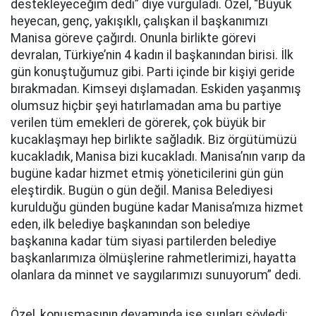
destekleyeceğim dedi” diye vurguladı. Özel, “Büyük
heyecan, genç, yakışıklı, çalışkan il başkanımızı
Manisa göreve çağırdı. Onunla birlikte görevi
devralan, Türkiye’nin 4 kadın il başkanından birisi. İlk
gün konuştuğumuz gibi. Parti içinde bir kişiyi geride
bırakmadan. Kimseyi dışlamadan. Eskiden yaşanmış
olumsuz hiçbir şeyi hatırlamadan ama bu partiye
verilen tüm emekleri de görerek, çok büyük bir
kucaklaşmayı hep birlikte sağladık. Biz örgütümüzü
kucakladık, Manisa bizi kucakladı. Manisa’nın varıp da
bugüne kadar hizmet etmiş yöneticilerini gün gün
eleştirdik. Bugün o gün değil. Manisa Belediyesi
kurulduğu günden bugüne kadar Manisa’mıza hizmet
eden, ilk belediye başkanından son belediye
başkanına kadar tüm siyasi partilerden belediye
başkanlarımıza ölmüşlerine rahmetlerimizi, hayatta
olanlara da minnet ve saygılarımızı sunuyorum” dedi.
Özel, konuşmasının devamında ise şunları söyledi: