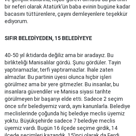
bir neferi olarak Atatürk’ün baba evinin bugüne kadar
bacasını tüttürenlere, çayını demleyenlere teşekkür
ediyorum.
SIFIR BELEDİYEDEN, 15 BELEDİYEYE
40-50 yıl iktidarda değiliz ama bir aradayız. Bu
birlikteliği Manisalılar gördü. Şunu gördüler. Tayin
yaptıramazlar, terfi yaptıramazlar. İhale zaten
almazlar. Bu partinin üyesi olunca hiçbir işleri
görülmez ama bir yere gitmezler. Bu insanlar, bu
insanlara güvendiler ve Manisa siyasi tarihte
görülmeyen bir başarıyı elde etti. Sadece 2 seçim
önce sıfır belediyemiz vardı, aynı kanunlarla. Belediye
meclislerinde çoğunda hiç belediye meclis üyemiz
yoktu. Büyükşehirde sadece 7 belediye meclis
üyemiz vardı. Bugün 16 ilçede seçime girdik, 14
ilçede seçimleri kazandık. 15’inci olarak da Ferdi