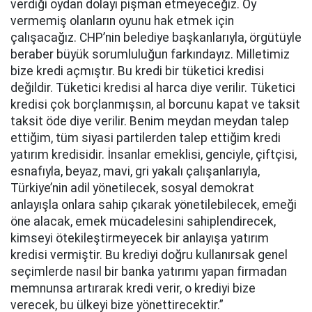
verdiği oydan dolayı pişman etmeyeceğiz. Oy
vermemiş olanların oyunu hak etmek için
çalışacağız. CHP’nin belediye başkanlarıyla, örgütüyle
beraber büyük sorumluluğun farkındayız. Milletimiz
bize kredi açmıştır. Bu kredi bir tüketici kredisi
değildir. Tüketici kredisi al harca diye verilir. Tüketici
kredisi çok borçlanmışsın, al borcunu kapat ve taksit
taksit öde diye verilir. Benim meydan meydan talep
ettiğim, tüm siyasi partilerden talep ettiğim kredi
yatırım kredisidir. İnsanlar emeklisi, genciyle, çiftçisi,
esnafıyla, beyaz, mavi, gri yakalı çalışanlarıyla,
Türkiye’nin adil yönetilecek, sosyal demokrat
anlayışla onlara sahip çıkarak yönetilebilecek, emeği
öne alacak, emek mücadelesini sahiplendirecek,
kimseyi ötekileştirmeyecek bir anlayışa yatırım
kredisi vermiştir. Bu krediyi doğru kullanırsak genel
seçimlerde nasıl bir banka yatırımı yapan firmadan
memnunsa artırarak kredi verir, o krediyi bize
verecek, bu ülkeyi bize yönettirecektir.”