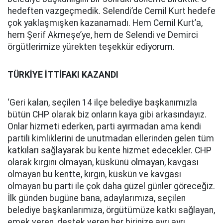
hedeften vazgeçmedik. Selendi’de Cemil Kurt hedefe
çok yaklaşmışken kazanamadı. Hem Cemil Kurt’a,
hem Şerif Akmeşe’ye, hem de Selendi ve Demirci
örgütlerimize yürekten teşekkür ediyorum.
TÜRKİYE İTTİFAKI KAZANDI
‘Geri kalan, seçilen 14 ilçe belediye başkanımızla
bütün CHP olarak biz onların kaya gibi arkasındayız.
Onlar hizmeti ederken, parti ayırmadan ama kendi
partili kimliklerini de unutmadan ellerinden gelen tüm
katkıları sağlayarak bu kente hizmet edecekler. CHP
olarak kırgını olmayan, küskünü olmayan, kavgası
olmayan bu kentte, kırgın, küskün ve kavgası
olmayan bu parti ile çok daha güzel günler göreceğiz.
İlk günden bugüne bana, adaylarımıza, seçilen
belediye başkanlarımıza, örgütümüze katkı sağlayan,
emek veren, destek veren her birinize ayrı ayrı