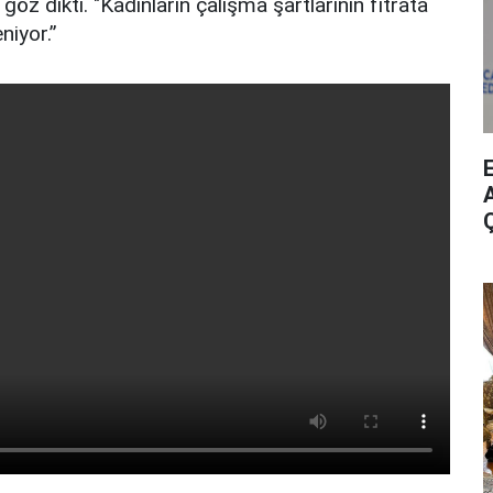
göz dikti. "Kadınların çalışma şartlarının fıtrata
niyor.”
A