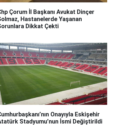
Chp Çorum İl Başkanı Avukat Dinçer
Solmaz, Hastanelerde Yaşanan
Sorunlara Dikkat Çekti
Cumhurbaşkanı’nın Onayıyla Eskişehir
Atatürk Stadyumu’nun İsmi Değiştirildi