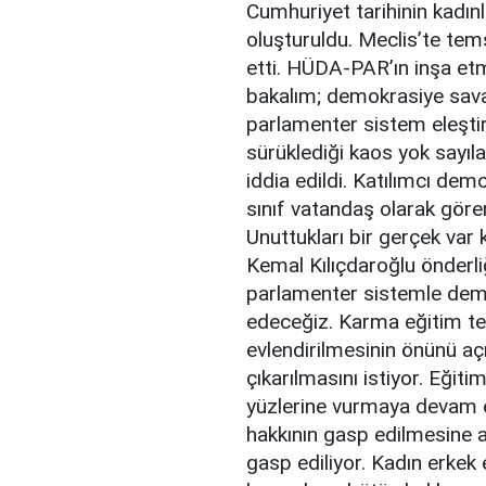
Cumhuriyet tarihinin kadın
oluşturuldu. Meclis’te tems
etti. HÜDA-PAR’ın inşa etm
bakalım; demokrasiye savaş
parlamenter sistem eleştiri
sürüklediği kaos yok sayıl
iddia edildi. Katılımcı dem
sınıf vatandaş olarak gör
Unuttukları bir gerçek var
Kemal Kılıçdaroğlu önderli
parlamenter sistemle demok
edeceğiz. Karma eğitim teh
evlendirilmesinin önünü aç
çıkarılmasını istiyor. Eğit
yüzlerine vurmaya devam e
hakkının gasp edilmesine a
gasp ediliyor. Kadın erkek