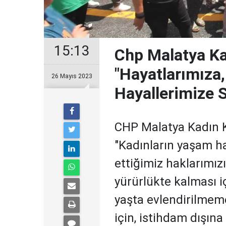
15:13
Chp Malatya Ka
"Hayatlarımıza
26 Mayıs 2023
Hayallerimize 
CHP Malatya Kadın K
"Kadınların yaşam ha
ettiğimiz haklarımız
yürürlükte kalması i
yaşta evlendirilmemes
için, istihdam dışına