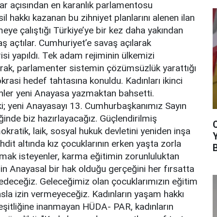
lar açısından en karanlık parlamentosu
il hakkı kazanan bu zihniyet planlarını alenen ilan
eye çalıştığı Türkiye’ye bir kez daha yakından
 açtılar. Cumhuriyet’e savaş açılarak
si yapıldı. Tek adam rejiminin ülkemizi
arak, parlamenter sistemin çözümsüzlük yarattığı
okrasi hedef tahtasına konuldu. Kadınları ikinci
enler yeni Anayasa yazmaktan bahsetti.
 ki; yeni Anayasayı 13. Cumhurbaşkanımız Sayın
ğinde biz hazırlayacağız. Güçlendirilmiş
ratik, laik, sosyal hukuk devletini yeniden inşa
dit altında kız çocuklarının erken yaşta zorla
mak isteyenler, karma eğitimin zorunluluktan
imin Anayasal bir hak olduğu gerçeğini her fırsatta
deceğiz. Geleceğimiz olan çocuklarımızın eğitim
sla izin vermeyeceğiz. Kadınların yaşam hakkı
 eşitliğine inanmayan HÜDA- PAR, kadınların