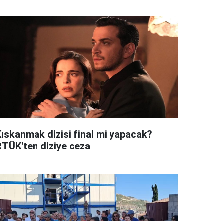
Kıskanmak dizisi final mi yapacak?
RTÜK'ten diziye ceza