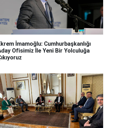
Ekrem İmamoğlu: Cumhurbaşkanlığı
day Ofisimiz İle Yeni Bir Yolculuğa
Çıkıyoruz