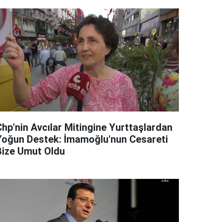
Chp'nin Avcılar Mitingine Yurttaşlardan
Yoğun Destek: İmamoğlu'nun Cesareti
Bize Umut Oldu