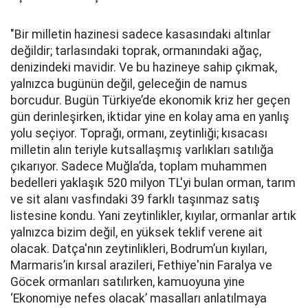
"Bir milletin hazinesi sadece kasasındaki altınlar
değildir; tarlasındaki toprak, ormanındaki ağaç,
denizindeki mavidir. Ve bu hazineye sahip çıkmak,
yalnızca bugünün değil, geleceğin de namus
borcudur. Bugün Türkiye’de ekonomik kriz her geçen
gün derinleşirken, iktidar yine en kolay ama en yanlış
yolu seçiyor. Toprağı, ormanı, zeytinliği; kısacası
milletin alın teriyle kutsallaşmış varlıkları satılığa
çıkarıyor. Sadece Muğla’da, toplam muhammen
bedelleri yaklaşık 520 milyon TL'yi bulan orman, tarım
ve sit alanı vasfındaki 39 farklı taşınmaz satış
listesine kondu. Yani zeytinlikler, kıyılar, ormanlar artık
yalnızca bizim değil, en yüksek teklif verene ait
olacak. Datça'nın zeytinlikleri, Bodrum’un kıyıları,
Marmaris’in kırsal arazileri, Fethiye'nin Faralya ve
Göcek ormanları satılırken, kamuoyuna yine
‘Ekonomiye nefes olacak’ masalları anlatılmaya