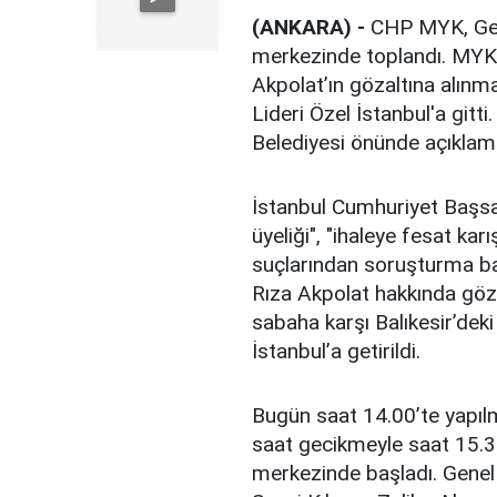
(ANKARA) -
CHP MYK, Gen
merkezinde toplandı. MYK
Akpolat’ın gözaltına alın
Lideri Özel İstanbul'a gitt
Belediyesi önünde açıklam
İstanbul Cumhuriyet Başsav
üyeliği", "ihaleye fesat karış
suçlarından soruşturma baş
Rıza Akpolat hakkında gözal
sabaha karşı Balıkesir’deki
İstanbul’a getirildi.
Bugün saat 14.00’te yapıl
saat gecikmeyle saat 15.3
merkezinde başladı. Genel