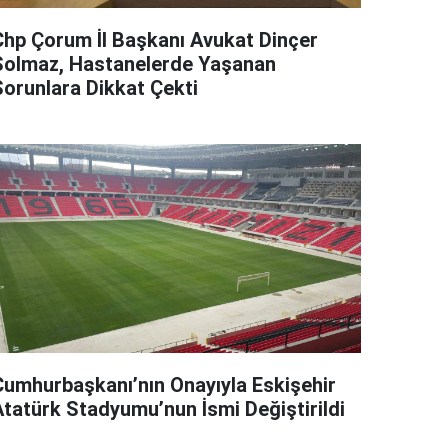
Chp Çorum İl Başkanı Avukat Dinçer
Solmaz, Hastanelerde Yaşanan
Sorunlara Dikkat Çekti
Cumhurbaşkanı’nın Onayıyla Eskişehir
Atatürk Stadyumu’nun İsmi Değiştirildi