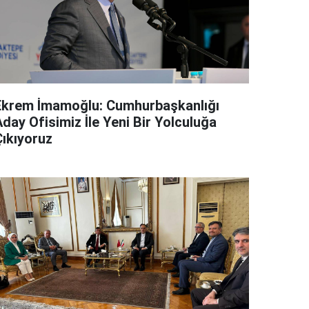
Ekrem İmamoğlu: Cumhurbaşkanlığı
day Ofisimiz İle Yeni Bir Yolculuğa
Çıkıyoruz