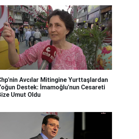
Chp'nin Avcılar Mitingine Yurttaşlardan
Yoğun Destek: İmamoğlu'nun Cesareti
Bize Umut Oldu