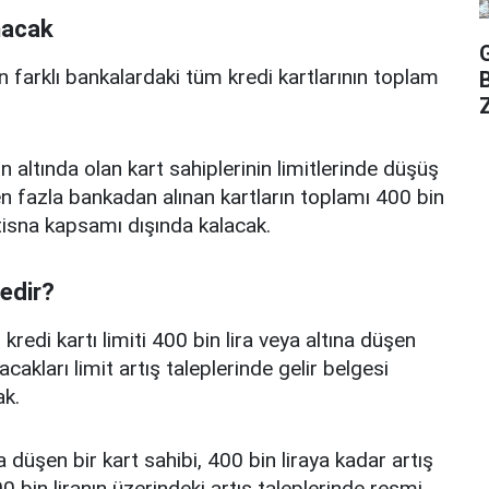
nacak
n farklı bankalardaki tüm kredi kartlarının toplam
Z
n altında olan kart sahiplerinin limitlerinde düşüş
 fazla bankadan alınan kartların toplamı 400 bin
istisna kapsamı dışında kalacak.
nedir?
edi kartı limiti 400 bin lira veya altına düşen
acakları limit artış taleplerinde gelir belgesi
k.
a düşen bir kart sahibi, 400 bin liraya kadar artış
 bin liranın üzerindeki artış taleplerinde resmi