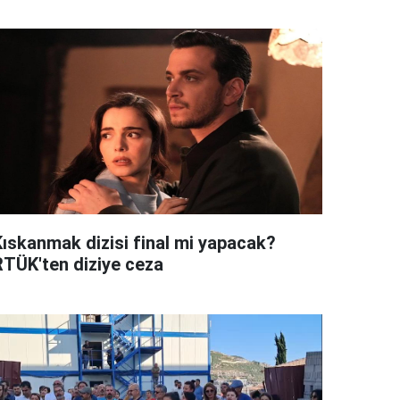
Kıskanmak dizisi final mi yapacak?
RTÜK'ten diziye ceza