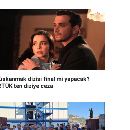
Kıskanmak dizisi final mi yapacak?
RTÜK'ten diziye ceza