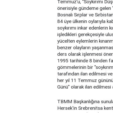
Temmuz'u, "Soykırımı Düşü
önerisiyle gündeme gelen 
Bosnalı Sırplar ve Sırbista
84 üye ülkenin oylarıyla ka
soykırımı inkar edenlerin k
işledikleri gerekçesiyle ul
yücelten eylemlerin kınanma
benzer olayların yaşanmas
ders olarak işlenmesi öner
1995 tarihinde 8 binden fa
gömmelerinin bir "soykırım
tarafından ilan edilmesi v
her yıl 11 Temmuz gününü
Günü" olarak ilan edilmesi
TBMM Başkanlığına sunula
Hersek'in Srebrenitsa kenti