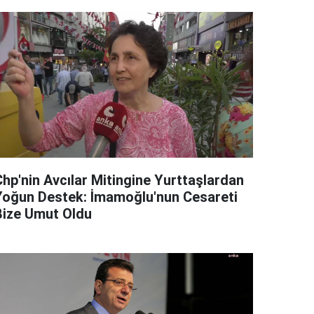
Chp'nin Avcılar Mitingine Yurttaşlardan
Yoğun Destek: İmamoğlu'nun Cesareti
Bize Umut Oldu