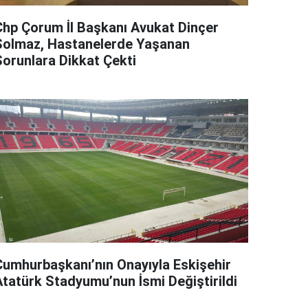
Chp Çorum İl Başkanı Avukat Dinçer
Solmaz, Hastanelerde Yaşanan
Sorunlara Dikkat Çekti
Cumhurbaşkanı’nın Onayıyla Eskişehir
Atatürk Stadyumu’nun İsmi Değiştirildi