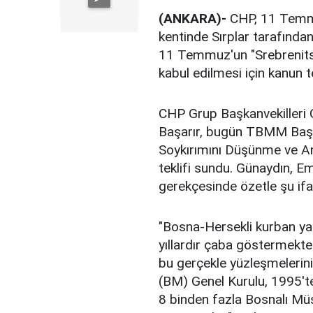
(ANKARA)-
CHP, 11 Temmu
kentinde Sırplar tarafından
11 Temmuz'un "Srebrenits
kabul edilmesi için kanun te
CHP Grup Başkanvekilleri 
Başarır, bugün TBMM Baş
Soykırımını Düşünme ve An
teklifi sundu. Günaydın, Emi
gerekçesinde özetle şu ifad
"Bosna-Hersekli kurban yak
yıllardır çaba göstermektedi
bu gerçekle yüzleşmelerini 
(BM) Genel Kurulu, 1995't
8 binden fazla Bosnalı Mü