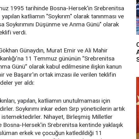
z 1995 tarihinde Bosna-Hersek'in Srebrenitsa
 yapılan katliamın "Soykırım" olarak tanınması ve
a Soykırımını Düşünme ve Anma Günü" olarak
klifi verdi.
Gökhan Günaydın, Murat Emir ve Ali Mahir
kanlığı’na 11 Temmuz gününün “Srebrenitsa
ma Günü” olarak kabul edilmesine ilişkin kanun
r ve Başarır'ın ortak imzası ile verilen teklifin
eler yer aldı:
ınları, yapılan, katliamın unutulmaması için
rler. Soykırımı inkar eden Sırp yöneticilerin artık
istemektedirler. Nihayet, Birleşmiş Milletler
e Bosna-Hersek'in Srebrenitsa kentinde yaklaşık
slüman erkek ve çocuğun katledildiği 11