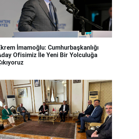
Ekrem İmamoğlu: Cumhurbaşkanlığı
day Ofisimiz İle Yeni Bir Yolculuğa
Çıkıyoruz