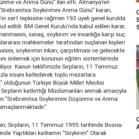
nme ve Anma Günü" ilan etti. Almanya'nın
"Srebrenitsa Soykırımını Anma Günü" kararı,
n'ın sert tepkisine rağmen 193 üyeli genel kurulda
bul edildi. BM Genel Kurulu'nda kabul edilen karar,
ınanmasını, savaş, soykırım ve insanlığa karşı suç
uslararası mahkemeler tarafından suçlanan kişileri
sını, soykırımın inkarı, çarpıtılması ve gelecekte
ını önlemek için konunun eğitim sistemlerinde
iliyor. Kanun teklifimizle Sırpların, 11 Temmuz
zla insanı katlederek toplu mezarlara
" olduğunun Türkiye Büyük Millet Meclisi
e Sırpların katlettiği Müslümanları anmak amacıyla
n "Srebrenitsa Soykırımını Düşünme ve Anma
 amaçlanmaktadır."
n; Sırpların, 11 Temmuz 1995 tarihinde Bosna-
nde Yaptıkları katliamın "Soykırım" Olarak