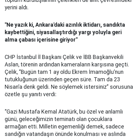
toplum kuruluşlarının çelenkleri de anıt çevresindeki
yerini aldı.
"Ne yazık ki, Ankara'daki azınlık iktidarı, sandıkta
kaybettiğini, siyasallaştırdığı yargı yoluyla geri
alma çabası içerisine giriyor"
CHP İstanbul İl Başkanı Çelik ve İBB Başkanvekili
Aslan, törenin ardından kameraların karşısına geçti.
Çelik, “Bugün tam 1 ay oldu Ekrem İmamoğlu’nun
tutukluğunun üzerinden geçen süre. Tam da 23
Nisan’a denk geldi. Ne söylemek istersiniz” sorusuna
özetle şu yanıtı verdi:
“Gazi Mustafa Kemal Atatürk, bu özel ve anlamlı
günü, geleceğimizin teminatı olan çocuklara
armağan etti. Milletin egemenliği demek, sadece
sandığın vatandaşın önünde konulması ve aslında