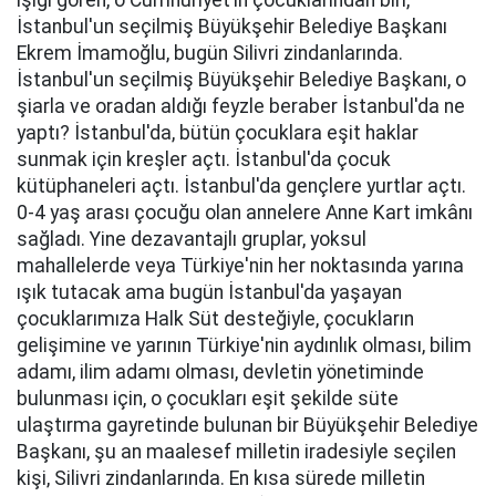
ışığı gören, o Cumhuriyet’in çocuklarından biri,
İstanbul'un seçilmiş Büyükşehir Belediye Başkanı
Ekrem İmamoğlu, bugün Silivri zindanlarında.
İstanbul'un seçilmiş Büyükşehir Belediye Başkanı, o
şiarla ve oradan aldığı feyzle beraber İstanbul'da ne
yaptı? İstanbul'da, bütün çocuklara eşit haklar
sunmak için kreşler açtı. İstanbul'da çocuk
kütüphaneleri açtı. İstanbul'da gençlere yurtlar açtı.
0-4 yaş arası çocuğu olan annelere Anne Kart imkânı
sağladı. Yine dezavantajlı gruplar, yoksul
mahallelerde veya Türkiye'nin her noktasında yarına
ışık tutacak ama bugün İstanbul'da yaşayan
çocuklarımıza Halk Süt desteğiyle, çocukların
gelişimine ve yarının Türkiye'nin aydınlık olması, bilim
adamı, ilim adamı olması, devletin yönetiminde
bulunması için, o çocukları eşit şekilde süte
ulaştırma gayretinde bulunan bir Büyükşehir Belediye
Başkanı, şu an maalesef milletin iradesiyle seçilen
kişi, Silivri zindanlarında. En kısa sürede milletin