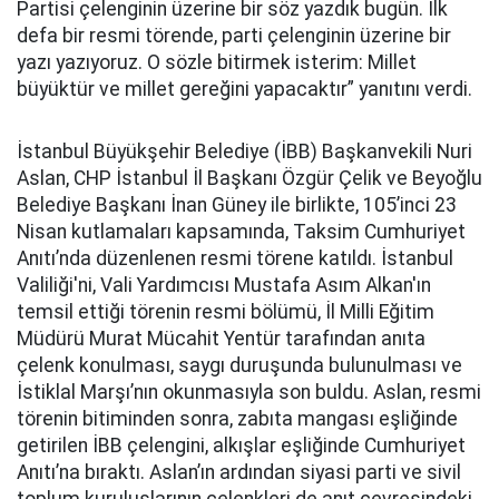
Partisi çelenginin üzerine bir söz yazdık bugün. İlk
defa bir resmi törende, parti çelenginin üzerine bir
yazı yazıyoruz. O sözle bitirmek isterim: Millet
büyüktür ve millet gereğini yapacaktır” yanıtını verdi.
İstanbul Büyükşehir Belediye (İBB) Başkanvekili Nuri
Aslan, CHP İstanbul İl Başkanı Özgür Çelik ve Beyoğlu
Belediye Başkanı İnan Güney ile birlikte, 105’inci 23
Nisan kutlamaları kapsamında, Taksim Cumhuriyet
Anıtı’nda düzenlenen resmi törene katıldı. İstanbul
Valiliği'ni, Vali Yardımcısı Mustafa Asım Alkan'ın
temsil ettiği törenin resmi bölümü, İl Milli Eğitim
Müdürü Murat Mücahit Yentür tarafından anıta
çelenk konulması, saygı duruşunda bulunulması ve
İstiklal Marşı’nın okunmasıyla son buldu. Aslan, resmi
törenin bitiminden sonra, zabıta mangası eşliğinde
getirilen İBB çelengini, alkışlar eşliğinde Cumhuriyet
Anıtı’na bıraktı. Aslan’ın ardından siyasi parti ve sivil