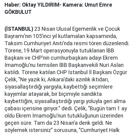
Haber: Oktay YILDIRIM- Kamera: Umut Emre
GÖKBULUT
(İSTANBUL)
23 Nisan Ulusal Egemenlik ve Çocuk
Bayramı’nın 105’inci yıl kutlamaları kapsamında,
Taksim Cumhuriyet Anıtı’nda resmi tören düzenlendi.
Törene, 19 Mart operasyonuyla tutuklanan İBB
Başkanı ve CHP’nin cumhurbaşkanı adayı Ekrem
İmamoğlu’nu temsilen İBB Başkanvekili Nuri Aslan
katıldı. Törene katılan CHP İstanbul İl Başkanı Özgür
Çelik, "Ne yazık ki, Ankara'daki azınlık iktidarı,
siyasallaştırdığı yargıyla, kaybettiği seçimlere
kayyımlar atayarak, bir biçimiyle sandıkta
kaybettiğini, siyasallaştırdığı yargı yoluyla geri alma
çabası içerisine giriyor." dedi. Çelik, “Bugün tam 1 ay
oldu Ekrem İmamoğlu’nun tutukluğunun üzerinden
geçen süre. Tam da 23 Nisan’a denk geldi. Ne
söylemek istersiniz” sorusuna, “Cumhuriyet Halk