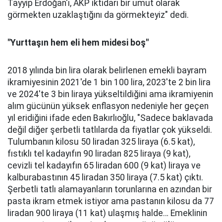
Tayyip Erdoğan'ı, AKP iktidarı bir umut olarak
görmekten uzaklaştığını da görmekteyiz" dedi.
"Yurttaşın hem eli hem midesi boş"
2018 yılında bin lira olarak belirlenen emekli bayram
ikramiyesinin 2021'de 1 bin 100 lira, 2023'te 2 bin lira
ve 2024'te 3 bin liraya yükseltildiğini ama ikramiyenin
alım gücünün yüksek enflasyon nedeniyle her geçen
yıl eridiğini ifade eden Bakırlıoğlu, "Sadece baklavada
değil diğer şerbetli tatlılarda da fiyatlar çok yükseldi.
Tulumbanın kilosu 50 liradan 325 liraya (6.5 kat),
fıstıklı tel kadayıfın 90 liradan 825 liraya (9 kat),
cevizli tel kadayıfın 65 liradan 600 (9 kat) liraya ve
kalburabastının 45 liradan 350 liraya (7.5 kat) çıktı.
Şerbetli tatlı alamayanların torunlarına en azından bir
pasta ikram etmek istiyor ama pastanın kilosu da 77
liradan 900 liraya (11 kat) ulaşmış halde… Emeklinin