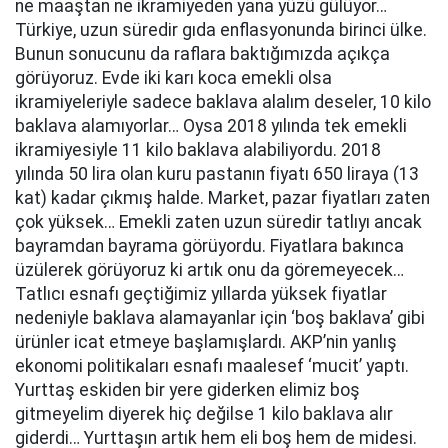
ne maaştan ne ikramiyeden yana yüzü gülüyor…
Türkiye, uzun süredir gıda enflasyonunda birinci ülke.
Bunun sonucunu da raflara baktığımızda açıkça
görüyoruz. Evde iki karı koca emekli olsa
ikramiyeleriyle sadece baklava alalım deseler, 10 kilo
baklava alamıyorlar… Oysa 2018 yılında tek emekli
ikramiyesiyle 11 kilo baklava alabiliyordu. 2018
yılında 50 lira olan kuru pastanın fiyatı 650 liraya (13
kat) kadar çıkmış halde. Market, pazar fiyatları zaten
çok yüksek… Emekli zaten uzun süredir tatlıyı ancak
bayramdan bayrama görüyordu. Fiyatlara bakınca
üzülerek görüyoruz ki artık onu da göremeyecek…
Tatlıcı esnafı geçtiğimiz yıllarda yüksek fiyatlar
nedeniyle baklava alamayanlar için ‘boş baklava’ gibi
ürünler icat etmeye başlamışlardı. AKP’nin yanlış
ekonomi politikaları esnafı maalesef ‘mucit’ yaptı.
Yurttaş eskiden bir yere giderken elimiz boş
gitmeyelim diyerek hiç değilse 1 kilo baklava alır
giderdi… Yurttaşın artık hem eli boş hem de midesi.