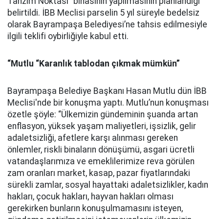
Tanzim Noktası” binasının yapılmasının planlandığı
belirtildi. İBB Meclisi parselin 5 yıl süreyle bedelsiz
olarak Bayrampaşa Belediyesi’ne tahsis edilmesiyle
ilgili teklifi oybirliğiyle kabul etti.
“Mutlu “Karanlık tablodan çıkmak mümkün”
Bayrampaşa Belediye Başkanı Hasan Mutlu dün İBB
Meclisi'nde bir konuşma yaptı. Mutlu’nun konuşması
özetle şöyle: “Ülkemizin gündeminin şuanda artan
enflasyon, yüksek yaşam maliyetleri, işsizlik, gelir
adaletsizliği, afetlere karşı alınması gereken
önlemler, riskli binaların dönüşümü, asgari ücretli
vatandaşlarımıza ve emeklilerimize reva görülen
zam oranları market, kasap, pazar fiyatlarındaki
sürekli zamlar, sosyal hayattaki adaletsizlikler, kadın
hakları, çocuk hakları, hayvan hakları olması
gerekirken bunların konuşulmamasını isteyen,