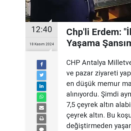
12:40
Chp'li Erdem: "
Yaşama Şansım
18 Kasım 2024
CHP Antalya Milletv
ve pazar ziyareti yap
en düşük memur maaş
alınıyordu. Şimdi a
7,5 çeyrek altın ala
çeyrek altın. Bu koşu
değiştirmeden yaşam