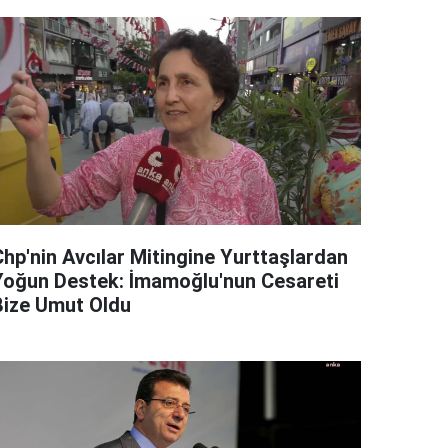
Chp'nin Avcılar Mitingine Yurttaşlardan
Yoğun Destek: İmamoğlu'nun Cesareti
Bize Umut Oldu