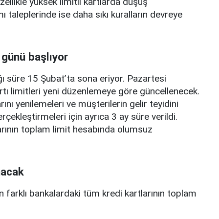
zellikle yüksek limitli kartlarda düşüş
mı taleplerinde ise daha sıkı kuralların devreye
 günü başlıyor
ı süre 15 Şubat’ta sona eriyor. Pazartesi
rtı limitleri yeni düzenlemeye göre güncellenecek.
ını yenilemeleri ve müşterilerin gelir teyidini
erçekleştirmeleri için ayrıca 3 ay süre verildi.
arının toplam limit hesabında olumsuz
nacak
n farklı bankalardaki tüm kredi kartlarının toplam