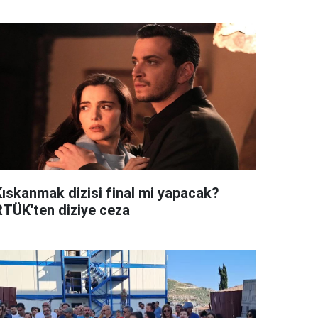
Kıskanmak dizisi final mi yapacak?
RTÜK'ten diziye ceza