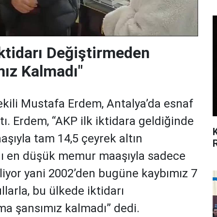
İktidarı Değiştirmeden
ız Kalmadı"
ekili Mustafa Erdem, Antalya’da esnaf
tı. Erdem, “AKP ilk iktidara geldiğinde
ıyla tam 14,5 çeyrek altın
ynı en düşük memur maaşıyla sadece
biliyor yani 2002’den bugüne kaybımız 7
llarla, bu ülkede iktidarı
a şansımız kalmadı” dedi.