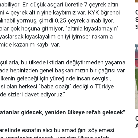
nabiliyor. En düşük asgari ücretle 7 çeyrek altın
ni 4 çeyrek altın yine kaybımız var. KYK öğrenci
alınabiliyormuş, şimdi 0,25 çeyrek alınabiliyor.
alar çok hoşuna gitmiyor, "altınla kıyaslamayın"
yaslarsak kıyaslayalım en iyi iyimser rakamla
mide kazanım kaybı var.
oşullarla, bu ülkede iktidarı değiştirmeden yaşama
da hepinizden genel başkanımızın bir çağrısı var
 ülkenin geleceği için yüreğinde insan sevgisi,
isi olan herkesi "baba ocağı" dediği o Türkiye
 de sizleri davet ediyoruz."
ratanlar gidecek, yeniden ülkeye refah gelecek"
retinde esnafın alıcı bulamadığını söylemesi