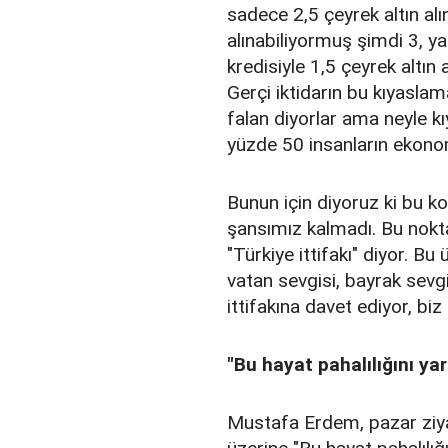
sadece 2,5 çeyrek altın alı
alınabiliyormuş şimdi 3, ya
kredisiyle 1,5 çeyrek altın 
Gerçi iktidarın bu kıyaslam
falan diyorlar ama neyle kı
yüzde 50 insanların ekono
Bunun için diyoruz ki bu k
şansımız kalmadı. Bu nokta
"Türkiye ittifakı" diyor. Bu
vatan sevgisi, bayrak sevg
ittifakına davet ediyor, biz
"Bu hayat pahalılığını ya
Mustafa Erdem, pazar ziya