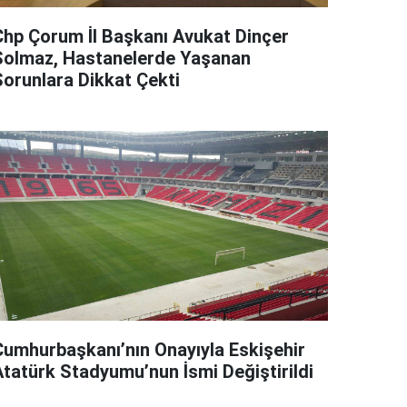
Chp Çorum İl Başkanı Avukat Dinçer
Solmaz, Hastanelerde Yaşanan
Sorunlara Dikkat Çekti
Cumhurbaşkanı’nın Onayıyla Eskişehir
Atatürk Stadyumu’nun İsmi Değiştirildi