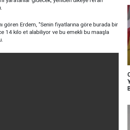
ını yaratanlar gidecek, yeniden ülkeye refah
.
ını gören Erdem, "Senin fiyatlarına göre burada bir
e 14 kilo et alabiliyor ve bu emekli bu maaşla
u.