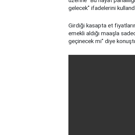
üzerine "Bu hayat pahalılığ
gelecek" ifadelerini kullandı
Girdiği kasapta et fiyatlar
emekli aldığı maaşla sadec
geçinecek mi" diye konuşt