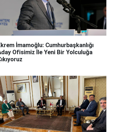
Ekrem İmamoğlu: Cumhurbaşkanlığı
day Ofisimiz İle Yeni Bir Yolculuğa
Çıkıyoruz