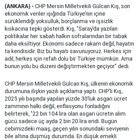
(ANKARA) -
CHP Mersin Milletvekili Gülcan Kış, son
ekonomik veriler ışığında Türkiye’nin içine
sürüklendiği yoksulluk, borçlanma ve işsizlik
kıskacına tepki gösterdi. Kış, "Saray’da yazılan
politikalar her sabah halkın sofralarından bir tabak
daha eksiltiyor. Ekonomi sadece rakam değil, hayatın
ta kendisidir. Biz bu hayatı savunuyoruz. Herkes için
adil, herkes için refah dolu bir Türkiye mümkün. Ama
bunun yolu bu düzeni değiştirmekten geçiyor" dedi.
CHP Mersin Milletvekili Gülcan Kış, ülkenin ekonomik
durumuna ilişkin yazılı açıklama yaptı. CHP’li Kış,
2025 yılı başında yapılan yüzde 30’luk asgari ücret
zammının halkı değil, enflasyonu fonladığını
belirterek, "22 bin 104 lira olan asgari ücretin alım
gücü sadece üç ayda 2 bin 20 lira eridi. Bugün
cebimizdeki maaş, geçen yılın sonundaki seviyenin
bile altına düşmüş durumda. En düşük emekli