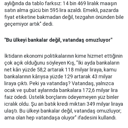
aylığında da tablo farksız: 14 bin 469 liralık maaşın
satın alma gücü bin 595 lira azaldı. Emekli, pazarda
fiyat etiketine bakmadan değil, tezgahın önünden bile
geçemiyor artık" dedi.
"Bu ülkeyi bankalar değil, vatandaş omuzluyor"
İktidarın ekonomi politikalarının kime hizmet ettiğinin
çok açık olduğunu söyleyen Kış, "İki ayda bankaların
net kârı yüzde 58,2 artarak 118 milyar liraya, kamu
bankalarının kârıysa yüzde 129 artarak 43 milyar
liraya çıktı. Peki ya vatandaş? Vatandaş, yalnızca
ocak ve şubat aylarında bankalara 172,6 milyar lira
faiz ödedi. Üstelik borçlarını ödeyemeyen yüz binler
icralık oldu. Şu an batık kredi miktarı 349 milyar liraya
ulaştı. Bu ülkeyi bankalar değil, vatandaş omuzluyor;
ama olan hep vatandaşa oluyor" ifadesini kullandı.