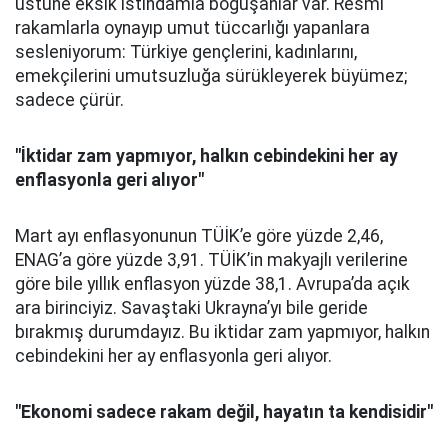
üstüne eksik istihdamla boğuşanlar var. Resmi
rakamlarla oynayıp umut tüccarlığı yapanlara
sesleniyorum: Türkiye gençlerini, kadınlarını,
emekçilerini umutsuzluğa sürükleyerek büyümez;
sadece çürür.
"İktidar zam yapmıyor, halkın cebindekini her ay
enflasyonla geri alıyor"
Mart ayı enflasyonunun TÜİK’e göre yüzde 2,46,
ENAG’a göre yüzde 3,91. TÜİK’in makyajlı verilerine
göre bile yıllık enflasyon yüzde 38,1. Avrupa’da açık
ara birinciyiz. Savaştaki Ukrayna’yı bile geride
bırakmış durumdayız. Bu iktidar zam yapmıyor, halkın
cebindekini her ay enflasyonla geri alıyor.
"Ekonomi sadece rakam değil, hayatın ta kendisidir"