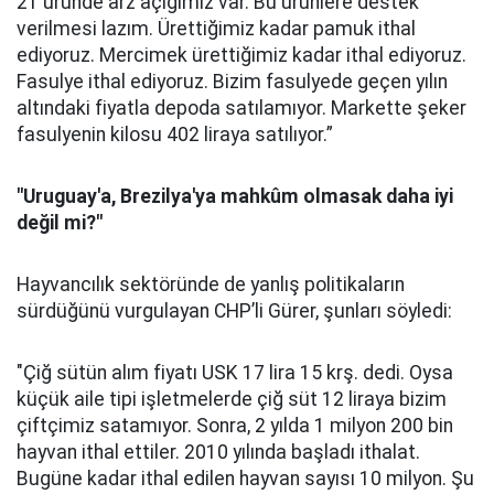
21 üründe arz açığımız var. Bu ürünlere destek
verilmesi lazım. Ürettiğimiz kadar pamuk ithal
ediyoruz. Mercimek ürettiğimiz kadar ithal ediyoruz.
Fasulye ithal ediyoruz. Bizim fasulyede geçen yılın
altındaki fiyatla depoda satılamıyor. Markette şeker
fasulyenin kilosu 402 liraya satılıyor.”
"Uruguay'a, Brezilya'ya mahkûm olmasak daha iyi
değil mi?"
Hayvancılık sektöründe de yanlış politikaların
sürdüğünü vurgulayan CHP’li Gürer, şunları söyledi:
"Çiğ sütün alım fiyatı USK 17 lira 15 krş. dedi. Oysa
küçük aile tipi işletmelerde çiğ süt 12 liraya bizim
çiftçimiz satamıyor. Sonra, 2 yılda 1 milyon 200 bin
hayvan ithal ettiler. 2010 yılında başladı ithalat.
Bugüne kadar ithal edilen hayvan sayısı 10 milyon. Şu