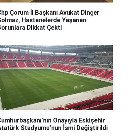
Chp Çorum İl Başkanı Avukat Dinçer
Solmaz, Hastanelerde Yaşanan
Sorunlara Dikkat Çekti
Cumhurbaşkanı’nın Onayıyla Eskişehir
Atatürk Stadyumu’nun İsmi Değiştirildi