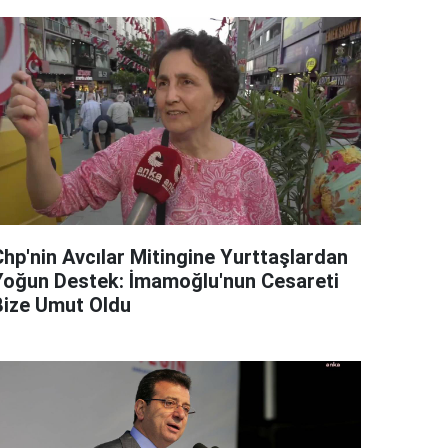
Chp'nin Avcılar Mitingine Yurttaşlardan
Yoğun Destek: İmamoğlu'nun Cesareti
Bize Umut Oldu