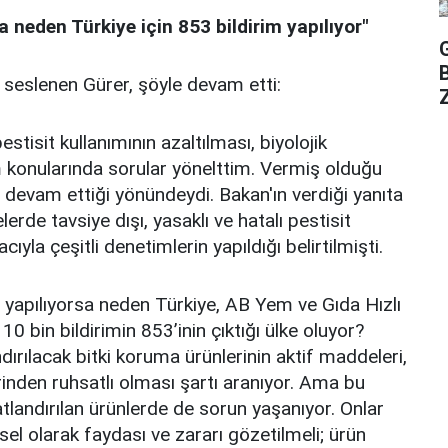
a neden Türkiye için 853 bildirim yapılıyor"
seslenen Gürer, şöyle devam etti:
Z
stisit kullanımının azaltılması, biyolojik
 konularında sorular yönelttim. Vermiş olduğu
n devam ettiği yönündeydi. Bakan'ın verdiği yanıta
rde tavsiye dışı, yasaklı ve hatalı pestisit
yla çeşitli denetimlerin yapıldığı belirtilmişti.
 yapılıyorsa neden Türkiye, AB Yem ve Gıda Hızlı
10 bin bildirimin 853’inin çıktığı ülke oluyor?
ndırılacak bitki koruma ürünlerinin aktif maddeleri,
rinden ruhsatlı olması şartı aranıyor. Ama bu
landırılan ürünlerde de sorun yaşanıyor. Onlar
sel olarak faydası ve zararı gözetilmeli; ürün