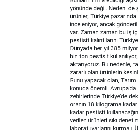
Bunların imha edildiği açı
yönünde değil. Nedeni de şu
ürünler, Türkiye pazarında 
inceleniyor, ancak gönderi
var. Zaman zaman bu iş için
pestisit kalıntılarını Türki
Dünyada her yıl 385 milyon 
bin ton pestisit kullanılıyo
aktarıyoruz. Bu nedenle, ta
zararlı olan ürünlerin kesin
Bunu yapacak olan, Tarım v
konuda önemli. Avrupa’da T
zehirlerinde Türkiye’de de
oranın 18 kilograma kadar 
kadar pestisit kullanacağı
verilen ürünleri sıkı deneti
laboratuvarlarını kurmalı. Ü