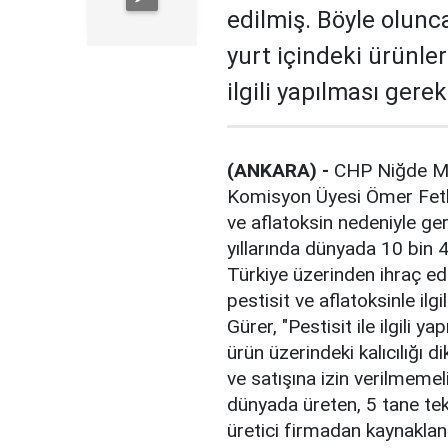
edilmiş. Böyle olunca 
yurt içindeki ürünler
ilgili yapılması gerek
(ANKARA) -
CHP Niğde Mil
Komisyon Üyesi Ömer Fethi G
ve aflatoksin nedeniyle ge
yıllarında dünyada 10 bin 
Türkiye üzerinden ihraç ed
pestisit ve aflatoksinle ilg
Gürer, "Pestisit ile ilgili y
ürün üzerindeki kalıcılığı d
ve satışına izin verilmeme
dünyada üreten, 5 tane te
üretici firmadan kaynaklanıy