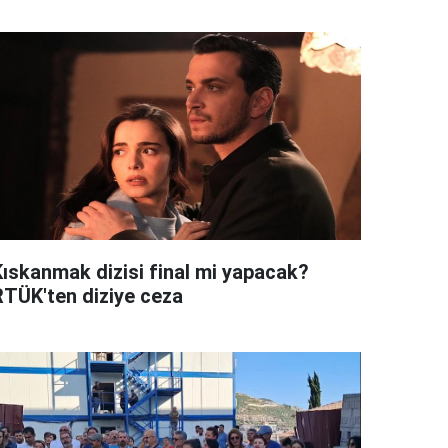
Kıskanmak dizisi final mi yapacak?
RTÜK'ten diziye ceza