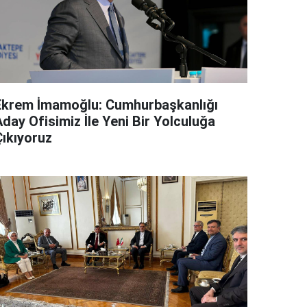
Ekrem İmamoğlu: Cumhurbaşkanlığı
day Ofisimiz İle Yeni Bir Yolculuğa
Çıkıyoruz