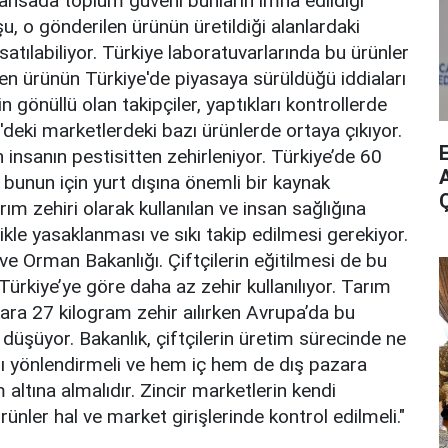
klansada toplum güveni bunların imha edildiği
, o gönderilen ürünün üretildiği alanlardaki
satılabiliyor. Türkiye laboratuvarlarında bu ürünler
len ürünün Türkiye'de piyasaya sürüldüğü iddiaları
 gönüllü olan takipçiler, yaptıkları kontrollerde
ye'deki marketlerdeki bazı ürünlerde ortaya çıkıyor.
insanın pestisitten zehirleniyor. Türkiye’de 60
A
r, bunun için yurt dışına önemli bir kaynak
rım zehiri olarak kullanılan ve insan sağlığına
likle yasaklanması ve sıkı takip edilmesi gerekiyor.
e Orman Bakanlığı. Çiftçilerin eğitilmesi de bu
ürkiye’ye göre daha az zehir kullanılıyor. Tarım
kara 27 kilogram zehir aılırken Avrupa’da bu
düşüyor. Bakanlık, çiftçilerin üretim sürecinde ne
nı yönlendirmeli ve hem iç hem de dış pazara
m altına almalıdır. Zincir marketlerin kendi
rünler hal ve market girişlerinde kontrol edilmeli."