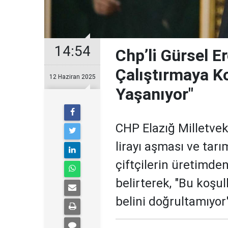
14:54
Chp’li Gürsel Er
Çalıştırmaya Ko
12 Haziran 2025
Yaşanıyor"
CHP Elazığ Milletveki
lirayı aşması ve tarı
çiftçilerin üretimde
belirterek, "Bu koşull
belini doğrultamıyor"