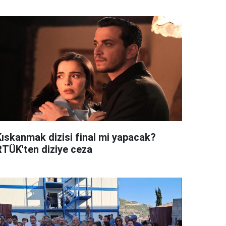
Kıskanmak dizisi final mi yapacak?
RTÜK'ten diziye ceza