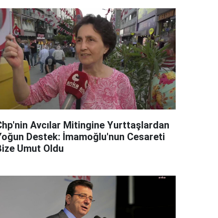
Chp'nin Avcılar Mitingine Yurttaşlardan
Yoğun Destek: İmamoğlu'nun Cesareti
Bize Umut Oldu