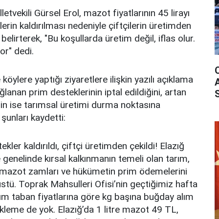
etvekili Gürsel Erol, mazot fiyatlarının 45 lirayı
rin kaldırılması nedeniyle çiftçilerin üretimden
elirterek, "Bu koşullarda üretim değil, iflas olur.
or" dedi.
 köylere yaptığı ziyaretlere ilişkin yazılı açıklama
ğlanan prim desteklerinin iptal edildiğini, artan
nin ise tarımsal üretimi durma noktasına
 şunları kaydetti:
ekler kaldırıldı, çiftçi üretimden çekildi! Elazığ
genelinde kırsal kalkınmanın temeli olan tarım,
er, mazot zamları ve hükümetin prim ödemelerini
üstü. Toprak Mahsulleri Ofisi’nin geçtiğimiz hafta
ım taban fiyatlarına göre kg başına buğday alım
ekleme de yok. Elazığ’da 1 litre mazot 49 TL,