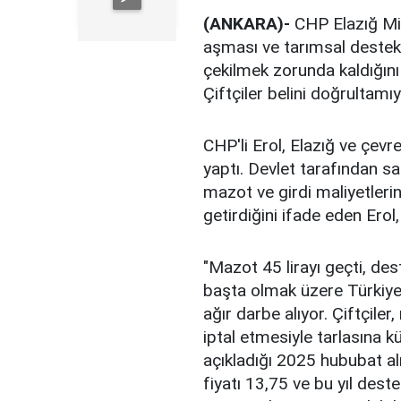
(ANKARA)-
CHP Elazığ Mill
aşması ve tarımsal destekle
çekilmek zorunda kaldığını b
Çiftçiler belini doğrultamıy
CHP'li Erol, Elazığ ve çevre
yaptı. Devlet tarafından sa
mazot ve girdi maliyetleri
getirdiğini ifade eden Erol,
"Mazot 45 lirayı geçti, dest
başta olmak üzere Türkiye 
ağır darbe alıyor. Çiftçil
iptal etmesiyle tarlasına k
açıkladığı 2025 hububat al
fiyatı 13,75 ve bu yıl dest