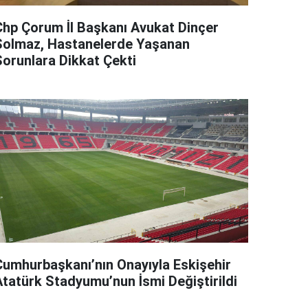
Chp Çorum İl Başkanı Avukat Dinçer
Solmaz, Hastanelerde Yaşanan
Sorunlara Dikkat Çekti
Cumhurbaşkanı’nın Onayıyla Eskişehir
Atatürk Stadyumu’nun İsmi Değiştirildi