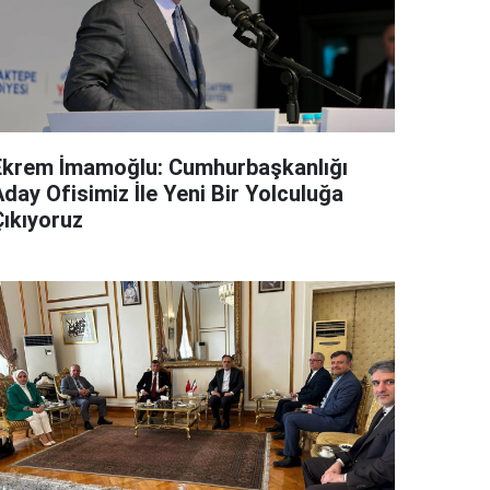
Ekrem İmamoğlu: Cumhurbaşkanlığı
day Ofisimiz İle Yeni Bir Yolculuğa
Çıkıyoruz