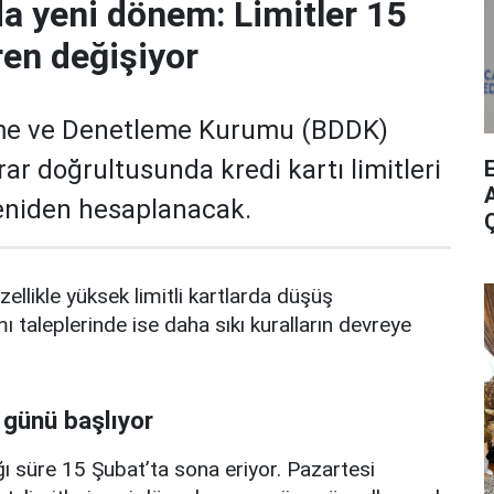
da yeni dönem: Limitler 15
ren değişiyor
me ve Denetleme Kurumu (BDDK)
rar doğrultusunda kredi kartı limitleri
A
yeniden hesaplanacak.
zellikle yüksek limitli kartlarda düşüş
mı taleplerinde ise daha sıkı kuralların devreye
 günü başlıyor
ı süre 15 Şubat’ta sona eriyor. Pazartesi