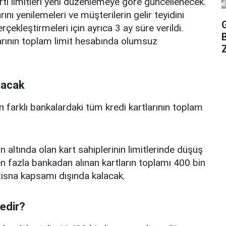
rtı limitleri yeni düzenlemeye göre güncellenecek.
ını yenilemeleri ve müşterilerin gelir teyidini
erçekleştirmeleri için ayrıca 3 ay süre verildi.
arının toplam limit hesabında olumsuz
Z
nacak
n farklı bankalardaki tüm kredi kartlarının toplam
n altında olan kart sahiplerinin limitlerinde düşüş
 fazla bankadan alınan kartların toplamı 400 bin
istisna kapsamı dışında kalacak.
nedir?