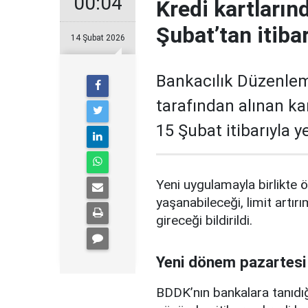
00:04
Kredi kartların
Şubat’tan itiba
14 Şubat 2026
Bankacılık Düzenle
tarafından alınan ka
15 Şubat itibarıyla 
Yeni uygulamayla birlikte ö
yaşanabileceği, limit artırı
gireceği bildirildi.
Yeni dönem pazartesi
BDDK’nın bankalara tanıdığ