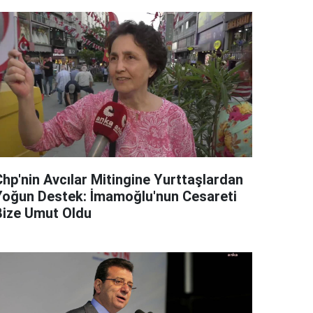
Chp'nin Avcılar Mitingine Yurttaşlardan
Yoğun Destek: İmamoğlu'nun Cesareti
Bize Umut Oldu