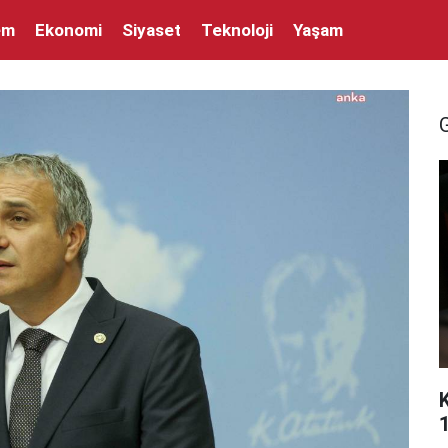
em
Ekonomi
Siyaset
Teknoloji
Yaşam