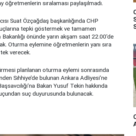
 öğretmenlerin sıralaması paylaşılmadı.
cısı Suat Özçağdaş başkanlığında CHP
sonuçlarına tepki göstermek ve tamamen
tim Bakanlığı önünde yarın akşam saat 22.00'de
k. Oturma eylemine öğretmenlerin yanı sıra
stek verecek.
ürmesi planlanan oturma eylemi sonrasında
nünden Sıhhiye’de bulunan Ankara Adliyesi’ne
aşsavcılığı’na Bakan Yusuf Tekin hakkında
suçundan suç duyurusunda bulunacak.