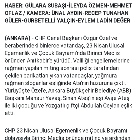
HABER: GÜLARA SUBAŞI-İLEYDA ÖZMEN-MEHMET
OFLAZ / KAMERA: ÜNAL AYDIN-RECEP TUNAHAN
GÜLER-GURBETELLİ YALÇIN-EYLEM LADİN DEĞER
(ANKARA) -
CHP Genel Başkanı Özgür Özel ve
beraberindeki binlerce vatandaş, 23 Nisan Ulusal
Egemenlik ve Çocuk Bayramı’nda Birinci Meclis
önünden Anıtkabir’e yürüdü. Valiliği engellemelerine
rağmen yapılan miting sonrası polis tarafından
çekilen barikatları yıkan vatandaşlar, yağmura
rağmen sloganlar eşliğinde Ata’nın huzuruna çıktı.
Yürüyüşte Özel’e, Ankara Büyükşehir Belediye (ABB)
Başkanı Mansur Yavaş, Sinan Ateş’in eşi Ayşe Ateş
ile iki çocuğu ve Yozgatlı çiftçi Abdullah Ceylan eşlik
etti.
CHP, 23 Nisan Ulusal Egemenlik ve Çocuk Bayramı
dolayısıyla Birinci Meclis önünde miting ve ardından