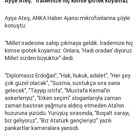
Ayşe Ateş: “İrademize hiç kimse ipotek koyamaz”
Ayşe Ateş, ANKA Haber Ajansı mikrofonlarına şöyle
konuştu:
“Millet iradesine sahip çıkmaya geldik. İrademize hiç
kimse ipotek koyamaz. Onlara, ‘Hadi oradan’ diyoruz.
Millet sizden büyüktür” dedi.
“Diplomasız Erdoğan”, “Hak, hukuk, adalet”, “Her şey
çok güzel olacak”, “Susma, sustukça sıra sana
gelecek”, “Tayyip istifa”, “Mustafa Kemal’in
askerleriyiz”, “Erken seçim” sloganlarıyla zaman
zaman bastıran yağmura aldırış etmeden Ata’nın
huzuruna yürüdü. Yürüyüş sırasında, “Boşalt sarayı,
biz geliyoruz”, “Biz Atatürk gençleriyiz” yazılı
pankartlar kameralara yansıdı.