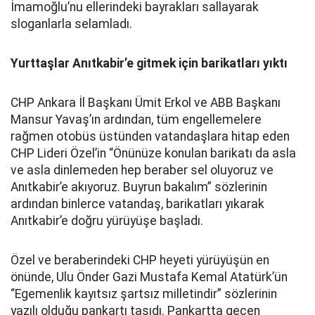
İmamoğlu’nu ellerindeki bayrakları sallayarak
sloganlarla selamladı.
Yurttaşlar Anıtkabir’e gitmek için barikatları yıktı
CHP Ankara İl Başkanı Ümit Erkol ve ABB Başkanı
Mansur Yavaş’ın ardından, tüm engellemelere
rağmen otobüs üstünden vatandaşlara hitap eden
CHP Lideri Özel’in “Önünüze konulan barikatı da asla
ve asla dinlemeden hep beraber sel oluyoruz ve
Anıtkabir’e akıyoruz. Buyrun bakalım” sözlerinin
ardından binlerce vatandaş, barikatları yıkarak
Anıtkabir’e doğru yürüyüşe başladı.
Özel ve beraberindeki CHP heyeti yürüyüşün en
önünde, Ulu Önder Gazi Mustafa Kemal Atatürk’ün
“Egemenlik kayıtsız şartsız milletindir” sözlerinin
yazılı olduğu pankartı taşıdı. Pankartta geçen