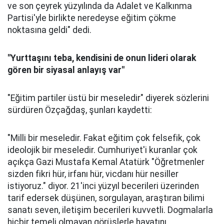
ve son çeyrek yüzyılında da Adalet ve Kalkınma
Partisi'yle birlikte neredeyse eğitim çökme
noktasına geldi" dedi.
"Yurttaşını teba, kendisini de onun lideri olarak
gören bir siyasal anlayış var"
"Eğitim partiler üstü bir meseledir" diyerek sözlerini
sürdüren Özçağdaş, şunları kaydetti:
"Milli bir meseledir. Fakat eğitim çok felsefik, çok
ideolojik bir meseledir. Cumhuriyet'i kuranlar çok
açıkça Gazi Mustafa Kemal Atatürk "Öğretmenler
sizden fikri hür, irfanı hür, vicdanı hür nesiller
istiyoruz." diyor. 21'inci yüzyıl becerileri üzerinden
tarif edersek düşünen, sorgulayan, araştıran bilimi
sanatı seven, iletişim becerileri kuvvetli. Dogmalarla
hiçbir temeli olmayan görüşlerle hayatını