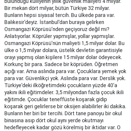
bulunduğu külliyenin yıllık güvenlik maliyeti 4 milyar.
Bir mekan dört milyar, bütün Türkiye 32 milyar.
Bunların hepsi siyasal tercih. Bu ülkede para var.
Balıkesir'deyiz. İstanbul'dan buraya gelirken
Osmangazi Köprüsü'nden geçiyoruz değil mi?
Anlatıyorlar. Köprüler yapmışlar, yollar yapmışlar.
Osmangazi Köprüsü'nün maliyeti 1,5 milyar dolar. Bu
ülke o 1,5 milyar dolara, üstelik devletin garantisiyle
orayı yapmış olan kişilere 15 milyar dolar ödeyecek.
Korkunç bir para. Sadece bir köprüden. Öğretmen
açığı var. Ama aslında para var. Çocuklara yemek yok
para var. Güvenlikçi yok. Aslında para var. Derslik yok.
Türkiye'deki ilköğretimdeki çocukların yüzde 40'a
yakını ikili eğitimdeler. 3,5 milyondan fazla çocuk ikili
eğitimde. Çocuklar teneffüste koşarak gidip
koşarak geri gelirlerse bir oksijen alabilirler iki dakika.
Bunların her biri bir tercihi. Dört tane panoyu bir okul
binasına asıp dört okul aynı yerde okutmayı
hedefleyecek kadar gözü körelmiş bir iktidar var. O