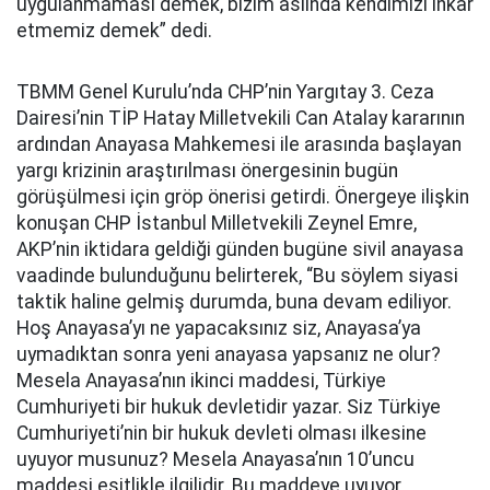
uygulanmaması demek, bizim aslında kendimizi inkar
etmemiz demek” dedi.
TBMM Genel Kurulu’nda CHP’nin Yargıtay 3. Ceza
Dairesi’nin TİP Hatay Milletvekili Can Atalay kararının
ardından Anayasa Mahkemesi ile arasında başlayan
yargı krizinin araştırılması önergesinin bugün
görüşülmesi için gröp önerisi getirdi. Önergeye ilişkin
konuşan CHP İstanbul Milletvekili Zeynel Emre,
AKP’nin iktidara geldiği günden bugüne sivil anayasa
vaadinde bulunduğunu belirterek, “Bu söylem siyasi
taktik haline gelmiş durumda, buna devam ediliyor.
Hoş Anayasa’yı ne yapacaksınız siz, Anayasa’ya
uymadıktan sonra yeni anayasa yapsanız ne olur?
Mesela Anayasa’nın ikinci maddesi, Türkiye
Cumhuriyeti bir hukuk devletidir yazar. Siz Türkiye
Cumhuriyeti’nin bir hukuk devleti olması ilkesine
uyuyor musunuz? Mesela Anayasa’nın 10’uncu
maddesi eşitlikle ilgilidir. Bu maddeye uyuyor