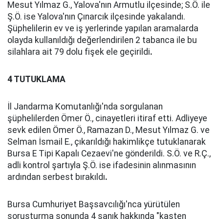
Mesut Yılmaz G., Yalova'nın Armutlu ilçesinde; S.Ö. ile
Ş.Ö. ise Yalova'nın Çınarcık ilçesinde yakalandı.
Şüphelilerin ev ve iş yerlerinde yapılan aramalarda
olayda kullanıldığı değerlendirilen 2 tabanca ile bu
silahlara ait 79 dolu fişek ele geçirildi
.
4 TUTUKLAMA
İl Jandarma Komutanlığı'nda sorgulanan
şüphelilerden Ömer Ö., cinayetleri itiraf etti. Adliyeye
sevk edilen Ömer Ö., Ramazan D., Mesut Yılmaz G. ve
Selman İsmail E., çıkarıldığı hakimlikçe tutuklanarak
Bursa E Tipi Kapalı Cezaevi'ne gönderildi. S.Ö. ve R.Ç.,
adli kontrol şartıyla Ş.Ö. ise ifadesinin alınmasının
ardından serbest bırakıldı
.
Bursa Cumhuriyet Başsavcılığı'nca yürütülen
soruşturma sonunda 4 sanık hakkında "kasten