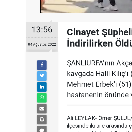
13:56
Cinayet Şüphel
İndirilirken Öl
04 Ağustos 2022
ŞANLIURFA'nın Akçaka
kavgada Halil Kılıç'ı 
Mehmet Erbek'i (51) 
hastanenin önünde vu
Ali LEYLAK- Ömer ŞULUL/
ilçesinde iki aile arasında ç