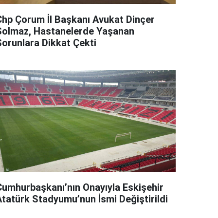
Chp Çorum İl Başkanı Avukat Dinçer
Solmaz, Hastanelerde Yaşanan
Sorunlara Dikkat Çekti
Cumhurbaşkanı’nın Onayıyla Eskişehir
Atatürk Stadyumu’nun İsmi Değiştirildi