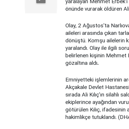
yaralayan Mehmet Erbek'i (
önünde vurarak öldüren Ali 
Olay, 2 Ağustos'ta Narlıov
aileleri arasında çıkan tar
dönüştü. Komşu ailelerin ka
yaralandı. Olay ile ilgili so
belirlenen kişinin Mehmet E
gözaltına aldı
.
Emniyetteki işlemlerinin ar
Akçakale Devlet Hastanesi'
sırada Ali Kılıç'ın silahlı s
ekiplerince ayağından vuru
götürülen Kılıç, ifadesinin 
hakimlikçe tutuklandı. (DH