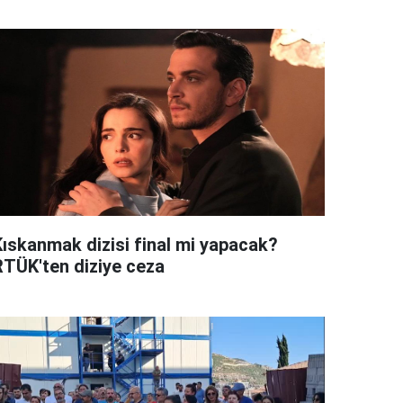
Kıskanmak dizisi final mi yapacak?
RTÜK'ten diziye ceza