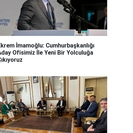
Ekrem İmamoğlu: Cumhurbaşkanlığı
day Ofisimiz İle Yeni Bir Yolculuğa
Çıkıyoruz