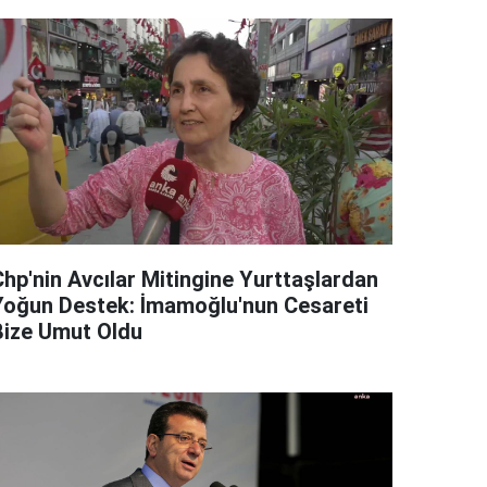
Chp'nin Avcılar Mitingine Yurttaşlardan
Yoğun Destek: İmamoğlu'nun Cesareti
Bize Umut Oldu