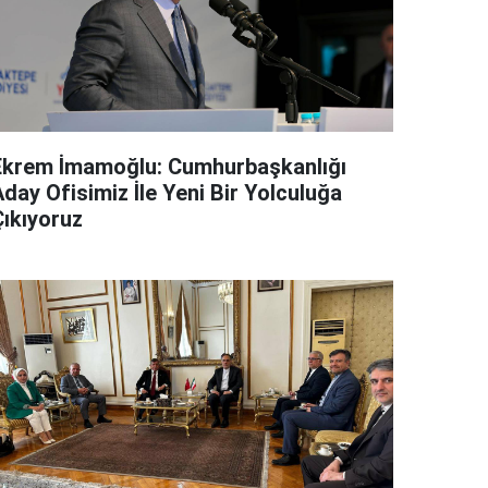
Ekrem İmamoğlu: Cumhurbaşkanlığı
day Ofisimiz İle Yeni Bir Yolculuğa
Çıkıyoruz