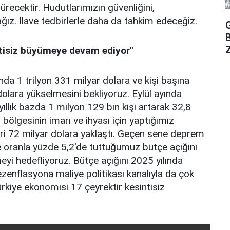
recektir. Hudutlarımızın güvenliğini,
ız. İlave tedbirlerle daha da tahkim edeceğiz.
Z
ntisiz büyümeye devam ediyor"
nda 1 trilyon 331 milyar dolara ve kişi başına
dolara yükselmesini bekliyoruz. Eylül ayında
 yıllık bazda 1 milyon 129 bin kişi artarak 32,8
 bölgesinin imarı ve ihyası için yaptığımız
i 72 milyar dolara yaklaştı. Geçen sene deprem
re oranla yüzde 5,2'de tuttuğumuz bütçe açığını
eyi hedefliyoruz. Bütçe açığını 2025 yılında
ezenflasyona maliye politikası kanalıyla da çok
rkiye ekonomisi 17 çeyrektir kesintisiz