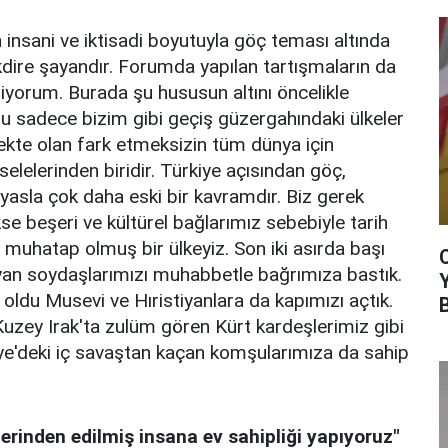
 insani ve iktisadi boyutuyla göç teması altında
kdire şayandır. Forumda yapılan tartışmaların da
iliyorum. Burada şu hususun altını öncelikle
u sadece bizim gibi geçiş güzergahındaki ülkeler
mekte olan fark etmeksizin tüm dünya için
elerinden biridir. Türkiye açısından göç,
ıyasla çok daha eski bir kavramdır. Biz gerek
 beşeri ve kültürel bağlarımız sebebiyle tarih
muhatap olmuş bir ülkeyiz. Son iki asırda başı
an soydaşlarımızı muhabbetle bağrımıza bastık.
 oldu Musevi ve Hıristiyanlara da kapımızı açtık.
Kuzey Irak'ta zulüm gören Kürt kardeşlerimiz gibi
iye'deki iç savaştan kaçan komşularımıza da sahip
lerinden edilmiş insana ev sahipliği yapıyoruz"