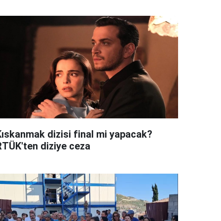
Kıskanmak dizisi final mi yapacak?
RTÜK'ten diziye ceza