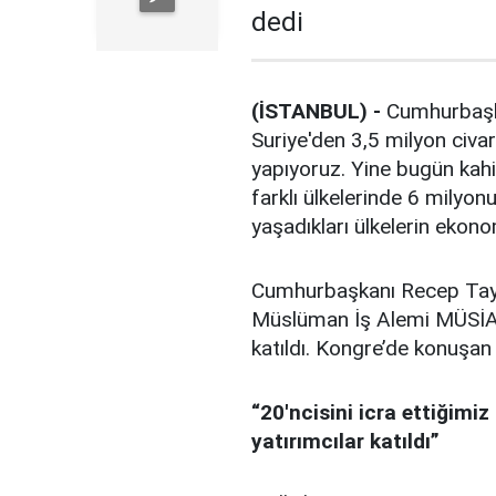
dedi
(İSTANBUL) -
Cumhurbaşk
Suriye'den 3,5 milyon civar
yapıyoruz. Yine bugün kah
farklı ülkelerinde 6 milyo
yaşadıkları ülkelerin ekon
Cumhurbaşkanı Recep Tay
Müslüman İş Alemi MÜSİAD
katıldı. Kongre’de konuşa
“
20'ncisini icra e
ttiğimiz
yatırımcıl
ar katıldı”