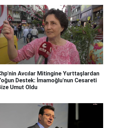
Chp'nin Avcılar Mitingine Yurttaşlardan
Yoğun Destek: İmamoğlu'nun Cesareti
Bize Umut Oldu