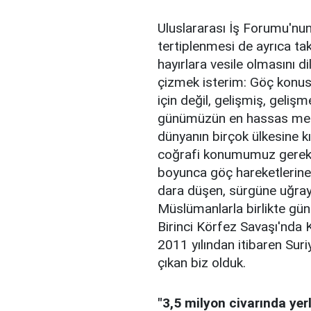
Uluslararası İş Forumu'nun
tertiplenmesi de ayrıca ta
hayırlara vesile olmasını d
çizmek isterim: Göç konus
için değil, gelişmiş, geliş
günümüzün en hassas mesel
dünyanın birçok ülkesine k
coğrafi konumumuz gerekse
boyunca göç hareketlerine 
dara düşen, sürgüne uğray
Müslümanlarla birlikte gün
Birinci Körfez Savaşı'nda 
2011 yılından itibaren Sur
çıkan biz olduk.
"3,5 milyon civarında yer