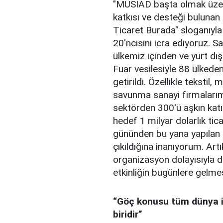
"MÜSİAD başta olmak üzere
katkısı ve desteği bulunan
Ticaret Burada" sloganıy
20'ncisini icra ediyoruz. 
ülkemiz içinden ve yurt dı
Fuar vesilesiyle 88 ülkeden 
getirildi. Özellikle tekstil
savunma sanayi firmaları
sektörden 300'ü aşkın kat
hedef 1 milyar dolarlık tic
gününden bu yana yapılan 
çıkıldığına inanıyorum. Art
organizasyon dolayısıyla de
etkinliğin bugünlere gelme
“
Göç konusu
tüm dünya 
biridir
”