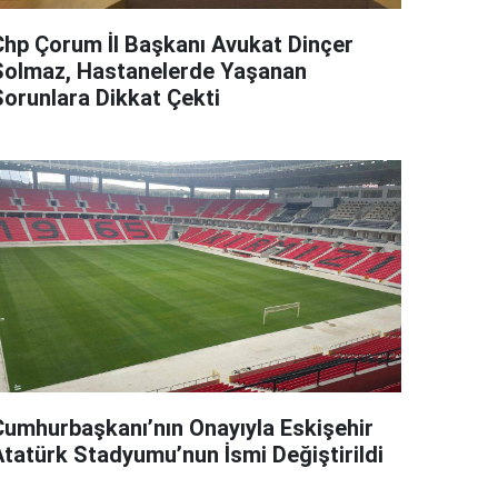
Chp Çorum İl Başkanı Avukat Dinçer
Solmaz, Hastanelerde Yaşanan
Sorunlara Dikkat Çekti
Cumhurbaşkanı’nın Onayıyla Eskişehir
Atatürk Stadyumu’nun İsmi Değiştirildi