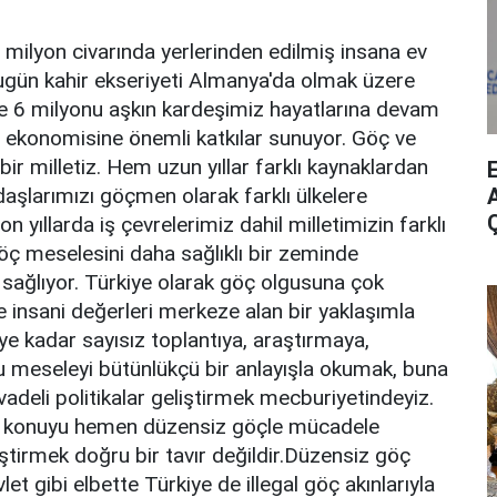
milyon civarında yerlerinden edilmiş insana ev
bugün kahir ekseriyeti Almanya'da olmak üzere
nde 6 milyonu aşkın kardeşimiz hayatlarına devam
in ekonomisine önemli katkılar sunuyor. Göç ve
ir milletiz. Hem uzun yıllar farklı kaynaklardan
A
şlarımızı göçmen olarak farklı ülkelere
 yıllarda iş çevrelerimiz dahil milletimizin farklı
ç meselesini daha sağlıklı bir zeminde
ağlıyor. Türkiye olarak göç olgusuna çok
kle insani değerleri merkeze alan bir yaklaşımla
e kadar sayısız toplantıya, araştırmaya,
meseleyi bütünlükçü bir anlayışla okumak, buna
vadeli politikalar geliştirmek mecburiyetindeyiz.
da konuyu hemen düzensiz göçle mücadele
eştirmek doğru bir tavır değildir.Düzensiz göç
et gibi elbette Türkiye de illegal göç akınlarıyla