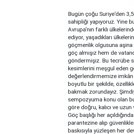
Bugün çoğu Suriye'den 3,5 
sahipliği yapıyoruz. Yine 
Avrupa'nın farklı ülkeleri
ediyor, yaşadıkları ülkeler
göçmenlik olgusuna aşina b
göç almışız hem de vatanda
göndermişiz. Bu tecrübe son
kesimlerini meşgul eden gö
değerlendirmemize imkân s
boyutlu bir şekilde, özelli
bakmak zorundayız. Şimdiy
sempozyuma konu olan bu 
göre doğru, kalıcı ve uzun 
Göç başlığı her açıldığın
parantezine alıp güvenlikl
baskısıyla yüzleşen her devl