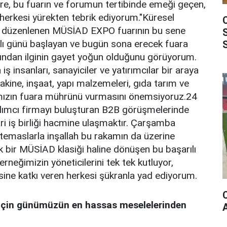
, bu fuarın ve forumun tertibinde emeği geçen,
 herkesi yürekten tebrik ediyorum."Küresel
la düzenlenen MÜSİAD EXPO fuarının bu sene
Salı günü başlayan ve bugün sona erecek fuara
şından ilginin gayet yoğun olduğunu görüyorum.
iş insanları, sanayiciler ve yatırımcılar bir araya
, makine, inşaat, yapı malzemeleri, gıda tarım ve
mızın fuara mührünü vurmasını önemsiyoruz.24
ılımcı firmayı buluşturan B2B görüşmelerinde
ari iş birliği hacmine ulaşmaktır. Çarşamba
temaslarla inşallah bu rakamın da üzerine
ık bir MÜSİAD klasiği haline dönüşen bu başarılı
rneğimizin yöneticilerini tek tek kutluyor,
sine katkı veren herkesi şükranla yad ediyorum.
için günümüzün en hassas meselelerinden