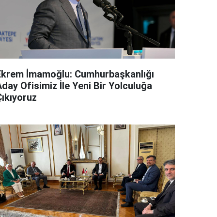
Ekrem İmamoğlu: Cumhurbaşkanlığı
day Ofisimiz İle Yeni Bir Yolculuğa
Çıkıyoruz