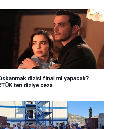
Kıskanmak dizisi final mi yapacak?
RTÜK'ten diziye ceza