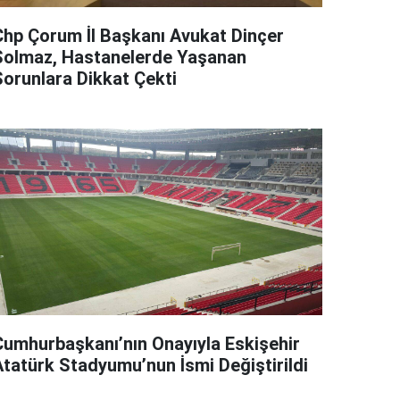
Chp Çorum İl Başkanı Avukat Dinçer
Solmaz, Hastanelerde Yaşanan
Sorunlara Dikkat Çekti
Cumhurbaşkanı’nın Onayıyla Eskişehir
Atatürk Stadyumu’nun İsmi Değiştirildi