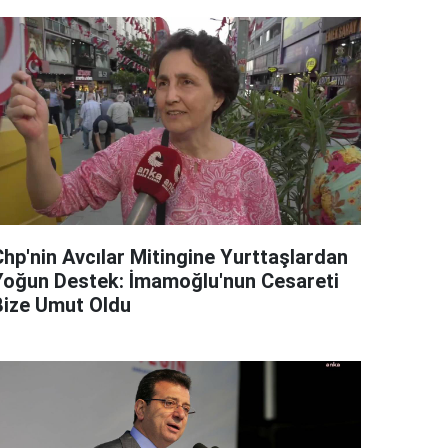
Chp'nin Avcılar Mitingine Yurttaşlardan
Yoğun Destek: İmamoğlu'nun Cesareti
Bize Umut Oldu