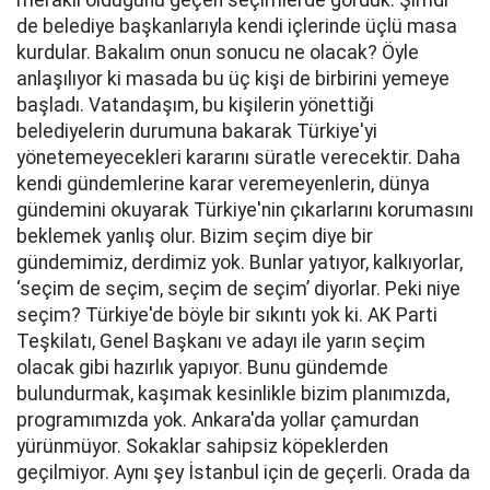
meraklı olduğunu geçen seçimlerde gördük. Şimdi
de belediye başkanlarıyla kendi içlerinde üçlü masa
kurdular. Bakalım onun sonucu ne olacak? Öyle
anlaşılıyor ki masada bu üç kişi de birbirini yemeye
başladı. Vatandaşım, bu kişilerin yönettiği
belediyelerin durumuna bakarak Türkiye'yi
yönetemeyecekleri kararını süratle verecektir. Daha
kendi gündemlerine karar veremeyenlerin, dünya
gündemini okuyarak Türkiye'nin çıkarlarını korumasını
beklemek yanlış olur. Bizim seçim diye bir
gündemimiz, derdimiz yok. Bunlar yatıyor, kalkıyorlar,
‘seçim de seçim, seçim de seçim’ diyorlar. Peki niye
seçim? Türkiye'de böyle bir sıkıntı yok ki. AK Parti
Teşkilatı, Genel Başkanı ve adayı ile yarın seçim
olacak gibi hazırlık yapıyor. Bunu gündemde
bulundurmak, kaşımak kesinlikle bizim planımızda,
programımızda yok. Ankara'da yollar çamurdan
yürünmüyor. Sokaklar sahipsiz köpeklerden
geçilmiyor. Aynı şey İstanbul için de geçerli. Orada da