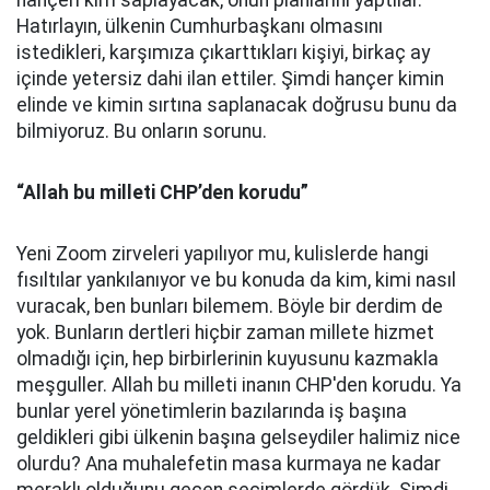
hançeri kim saplayacak, onun planlarını yaptılar.
Hatırlayın, ülkenin Cumhurbaşkanı olmasını
istedikleri, karşımıza çıkarttıkları kişiyi, birkaç ay
içinde yetersiz dahi ilan ettiler. Şimdi hançer kimin
elinde ve kimin sırtına saplanacak doğrusu bunu da
bilmiyoruz. Bu onların sorunu.
“Allah bu milleti CHP’den korudu”
Yeni Zoom zirveleri yapılıyor mu, kulislerde hangi
fısıltılar yankılanıyor ve bu konuda da kim, kimi nasıl
vuracak, ben bunları bilemem. Böyle bir derdim de
yok. Bunların dertleri hiçbir zaman millete hizmet
olmadığı için, hep birbirlerinin kuyusunu kazmakla
meşguller. Allah bu milleti inanın CHP'den korudu. Ya
bunlar yerel yönetimlerin bazılarında iş başına
geldikleri gibi ülkenin başına gelseydiler halimiz nice
olurdu? Ana muhalefetin masa kurmaya ne kadar