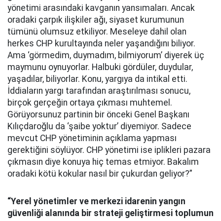
yönetimi arasındaki kavganın yansımaları. Ancak
oradaki çarpık ilişkiler ağı, siyaset kurumunun
tümünü olumsuz etkiliyor. Meseleye dahil olan
herkes CHP kurultayında neler yaşandığını biliyor.
Ama ‘görmedim, duymadım, bilmiyorum’ diyerek üç
maymunu oynuyorlar. Halbuki gördüler, duydular,
yaşadılar, biliyorlar. Konu, yargıya da intikal etti.
İddiaların yargı tarafından araştırılması sonucu,
birçok gerçeğin ortaya çıkması muhtemel.
Görüyorsunuz partinin bir önceki Genel Başkanı
Kılıçdaroğlu da ‘şaibe yoktur’ diyemiyor. Sadece
mevcut CHP yönetiminin açıklama yapması
gerektiğini söylüyor. CHP yönetimi ise iplikleri pazara
çıkmasın diye konuya hiç temas etmiyor. Bakalım
oradaki kötü kokular nasıl bir çukurdan geliyor?”
“Yerel yönetimler ve merkezi idarenin
yangın
güvenliği alanında bir strateji geliştirmesi toplumun