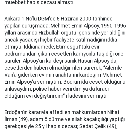
müebbet hapis cezası almıştı.
Ankara 1 No’lu DGM’de 8 Haziran 2000 tarihinde
yapılan duruşmada; Mehmet Emin Alpsoy, 1990-1996
yılları arasında Hizbullah örgütü içerisinde yer aldığını,
ancak yasadışı hiçbir faaliyete katılmadığını iddia
etmişti. İddianamede; Etimesgut’taki evin
bodrumundan çıkan cesetleri kamyonla taşıdığı öne
sürülen Alpsoy’un kardeşi sanık Hasan Alpsoy da,
cesetlerden haberi olmadığını ileri sürerek, “Ailemle
Van’a giderken evimin anahtarını kardeşim Mehmet
Emin Alpsoy’a vermiştim. Bodrum’da ceset olduğunu
anlasaydım, polise haber verirdim ya da kiracı
olduğum evi değiştirirdim” ifadesini vermişti.
Erdoğan’ın kararıyla affedilen mahkumlardan Nihat
İlman (49), adam öldürme ve silah kaçakçılığı yaptığı
gerekçesiyle 25 yıl hapis cezası; Sedat Çelik (49),