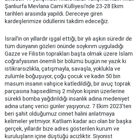
Şanlıurfa Mevlana Cami Külliyesi’nde 23-28 Ekim
tarihleri arasında yapıldı. Dereceye giren
kardeşlerimize ödüllerini takdim edeceğiz.
İsrail’in on yıllardır işgal ettiği, bir yılı aşkın süredir de
tüm dünyanın gözleri önünde soykırım uyguladığı
Gazze ve Filistin toprakları başta olmak üzere İslam
coğrafyasının önemli bir bölümü bugün ne yazık ki
istikrarsızlıkla, çatışmayla, savaşla, yoklukla ve
zulümle boğuşuyor, çoğu çocuk ve kadın 50 bin
masum insanın vahşice katledildiği, bir avuç toprak
parçasına hapsedilmiş 2 milyon kişinin üzerlerine
sürekli bomba yağdırıldığı insanlık adına medeniyet
adına utanç verici günler yaşıyoruz. 7 Ekim 2023’ten
beri şahit olduğumuz cinnet halini anlatmaya
kelimeler yetmiyor. Katliam kadar acı olan bir başka
gerçek, yıllardır bize adres gösterilen kurum ve
kuruluşların içine düştüğü acizliktir. Siyonist