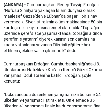
(ANKARA) -
Cumhurbaşkanı Recep Tayyip Erdoğan,
“Nüfusu 2 milyara yaklaşan İslam dünyası olarak
maalesef Gazze'de ve Lübnan'da başarılı bir sınav
veremedik. Siyonist rejimin ölüm makinesinde 50 bin
kardeşimizin kıyılmasına engel olamadık. ‘Toprağın
üzerinde şerefsizce yaşamaktansa, toprağın altında
şerefimle yatarım’ diyerek kanının son damlasına
kadar vatanlarını savunan Filistinli yiğitlere hak
ettikleri şekilde sahip çıkamadık” dedi.
Cumhurbaşkanı Erdoğan, Cumhurbaşkanlığı’ndaki 9.
Uluslararası Hafızlık ve Kur'an-ı Kerim'i Güzel Okuma
Yarışması Ödül Töreni’ne katıldı. Erdoğan, şöyle
konuştu:
“Dokuzuncusu düzenlenen yarışmamıza bu sene 54
ülkeden 94 yarışmacı iştirak etti. Ön elemede 35
ülkeden 41 yarışmacı finale kaldı. Yarışmamızın finali