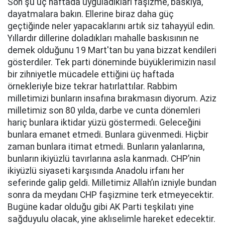
Son şu üç haftada uyguladıkları faşizme, baskıya,
dayatmalara bakın. Ellerine biraz daha güç
geçtiğinde neler yapacaklarını artık siz tahayyül edin.
Yıllardır dillerine doladıkları mahalle baskısının ne
demek olduğunu 19 Mart'tan bu yana bizzat kendileri
gösterdiler. Tek parti döneminde büyüklerimizin nasıl
bir zihniyetle mücadele ettiğini üç haftada
örnekleriyle bize tekrar hatırlattılar. Rabbim
milletimizi bunların insafına bırakmasın diyorum. Aziz
milletimiz son 80 yılda, darbe ve cunta dönemleri
hariç bunlara iktidar yüzü göstermedi. Geleceğini
bunlara emanet etmedi. Bunlara güvenmedi. Hiçbir
zaman bunlara itimat etmedi. Bunların yalanlarına,
bunların ikiyüzlü tavırlarına asla kanmadı. CHP’nin
ikiyüzlü siyaseti karşısında Anadolu irfanı her
seferinde galip geldi. Milletimiz Allah’ın izniyle bundan
sonra da meydanı CHP faşizmine terk etmeyecektir.
Bugüne kadar olduğu gibi AK Parti teşkilatı yine
sağduyulu olacak, yine aklıselimle hareket edecektir.