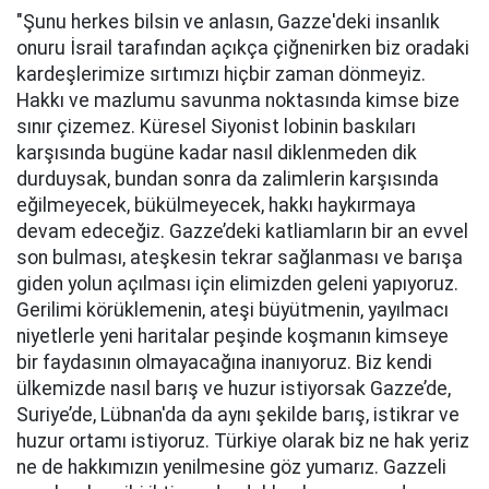
"Şunu herkes bilsin ve anlasın, Gazze'deki insanlık
onuru İsrail tarafından açıkça çiğnenirken biz oradaki
kardeşlerimize sırtımızı hiçbir zaman dönmeyiz.
Hakkı ve mazlumu savunma noktasında kimse bize
sınır çizemez. Küresel Siyonist lobinin baskıları
karşısında bugüne kadar nasıl diklenmeden dik
durduysak, bundan sonra da zalimlerin karşısında
eğilmeyecek, bükülmeyecek, hakkı haykırmaya
devam edeceğiz. Gazze’deki katliamların bir an evvel
son bulması, ateşkesin tekrar sağlanması ve barışa
giden yolun açılması için elimizden geleni yapıyoruz.
Gerilimi körüklemenin, ateşi büyütmenin, yayılmacı
niyetlerle yeni haritalar peşinde koşmanın kimseye
bir faydasının olmayacağına inanıyoruz. Biz kendi
ülkemizde nasıl barış ve huzur istiyorsak Gazze’de,
Suriye’de, Lübnan'da da aynı şekilde barış, istikrar ve
huzur ortamı istiyoruz. Türkiye olarak biz ne hak yeriz
ne de hakkımızın yenilmesine göz yumarız. Gazzeli