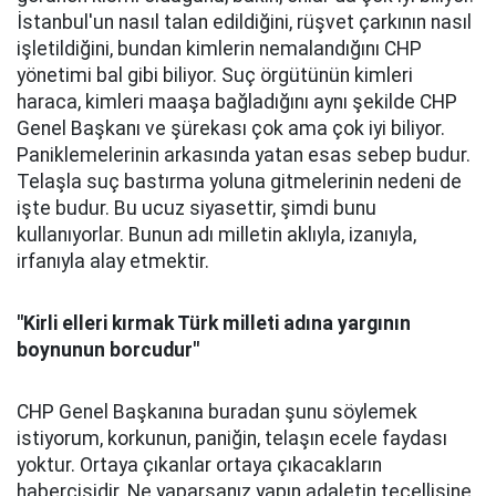
İstanbul'un nasıl talan edildiğini, rüşvet çarkının nasıl
işletildiğini, bundan kimlerin nemalandığını CHP
yönetimi bal gibi biliyor. Suç örgütünün kimleri
haraca, kimleri maaşa bağladığını aynı şekilde CHP
Genel Başkanı ve şürekası çok ama çok iyi biliyor.
Paniklemelerinin arkasında yatan esas sebep budur.
Telaşla suç bastırma yoluna gitmelerinin nedeni de
işte budur. Bu ucuz siyasettir, şimdi bunu
kullanıyorlar. Bunun adı milletin aklıyla, izanıyla,
irfanıyla alay etmektir.
"K
irli elleri kırmak Türk milleti adına yargının
boynunun borcudur"
CHP Genel Başkanına buradan şunu söylemek
istiyorum, korkunun, paniğin, telaşın ecele faydası
yoktur. Ortaya çıkanlar ortaya çıkacakların
habercisidir. Ne yaparsanız yapın adaletin tecellisine