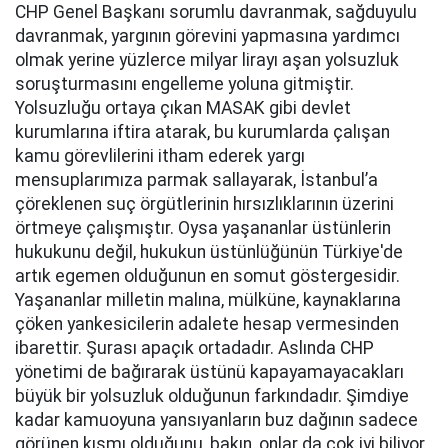
CHP Genel Başkanı sorumlu davranmak, sağduyulu
davranmak, yargının görevini yapmasına yardımcı
olmak yerine yüzlerce milyar lirayı aşan yolsuzluk
soruşturmasını engelleme yoluna gitmiştir.
Yolsuzluğu ortaya çıkan MASAK gibi devlet
kurumlarına iftira atarak, bu kurumlarda çalışan
kamu görevlilerini itham ederek yargı
mensuplarımıza parmak sallayarak, İstanbul’a
çöreklenen suç örgütlerinin hırsızlıklarının üzerini
örtmeye çalışmıştır. Oysa yaşananlar üstünlerin
hukukunu değil, hukukun üstünlüğünün Türkiye'de
artık egemen olduğunun en somut göstergesidir.
Yaşananlar milletin malına, mülküne, kaynaklarına
çöken yankesicilerin adalete hesap vermesinden
ibarettir. Şurası apaçık ortadadır. Aslında CHP
yönetimi de bağırarak üstünü kapayamayacakları
büyük bir yolsuzluk olduğunun farkındadır. Şimdiye
kadar kamuoyuna yansıyanların buz dağının sadece
görünen kısmı olduğunu, bakın, onlar da çok iyi biliyor.