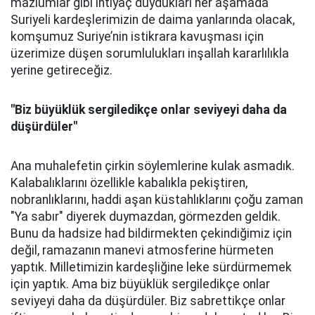
mazlumlar gibi ihtiyaç duydukları her aşamada
Suriyeli kardeşlerimizin de daima yanlarında olacak,
komşumuz Suriye’nin istikrara kavuşması için
üzerimize düşen sorumlulukları inşallah kararlılıkla
yerine getireceğiz.
"B
iz büyüklük sergiledikçe onlar seviyeyi daha da
düşürdüler"
Ana muhalefetin çirkin söylemlerine kulak asmadık.
Kalabalıklarını özellikle kabalıkla pekiştiren,
nobranlıklarını, haddi aşan küstahlıklarını çoğu zaman
"Ya sabır" diyerek duymazdan, görmezden geldik.
Bunu da hadsize had bildirmekten çekindiğimiz için
değil, ramazanın manevi atmosferine hürmeten
yaptık. Milletimizin kardeşliğine leke sürdürmemek
için yaptık. Ama biz büyüklük sergiledikçe onlar
seviyeyi daha da düşürdüler. Biz sabrettikçe onlar