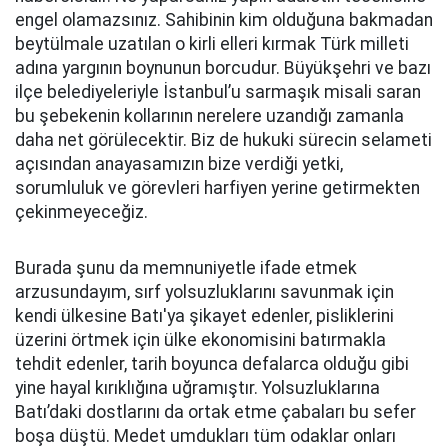
engel olamazsınız. Sahibinin kim olduğuna bakmadan
beytülmale uzatılan o kirli elleri kırmak Türk milleti
adına yargının boynunun borcudur. Büyükşehri ve bazı
ilçe belediyeleriyle İstanbul’u sarmaşık misali saran
bu şebekenin kollarının nerelere uzandığı zamanla
daha net görülecektir. Biz de hukuki sürecin selameti
açısından anayasamızın bize verdiği yetki,
sorumluluk ve görevleri harfiyen yerine getirmekten
çekinmeyeceğiz.
Burada şunu da memnuniyetle ifade etmek
arzusundayım, sırf yolsuzluklarını savunmak için
kendi ülkesine Batı'ya şikayet edenler, pisliklerini
üzerini örtmek için ülke ekonomisini batırmakla
tehdit edenler, tarih boyunca defalarca olduğu gibi
yine hayal kırıklığına uğramıştır. Yolsuzluklarına
Batı’daki dostlarını da ortak etme çabaları bu sefer
boşa düştü. Medet umdukları tüm odaklar onları