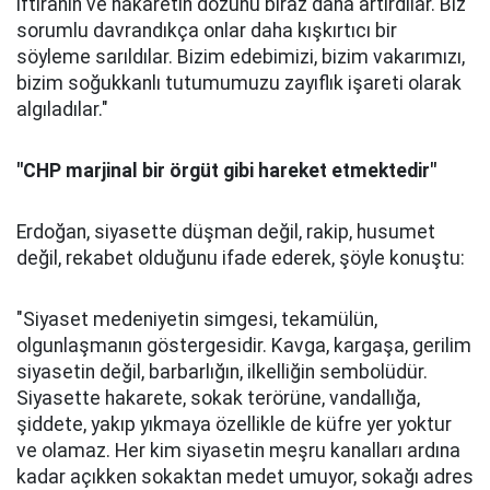
iftiranın ve hakaretin dozunu biraz daha artırdılar. Biz
sorumlu davrandıkça onlar daha kışkırtıcı bir
söyleme sarıldılar. Bizim edebimizi, bizim vakarımızı,
bizim soğukkanlı tutumumuzu zayıflık işareti olarak
algıladılar."
"CHP marjinal bir örgüt gibi hareket etmektedir"
Erdoğan, siyasette düşman değil, rakip, husumet
değil, rekabet olduğunu ifade ederek, şöyle konuştu:
"Siyaset medeniyetin simgesi, tekamülün,
olgunlaşmanın göstergesidir. Kavga, kargaşa, gerilim
siyasetin değil, barbarlığın, ilkelliğin sembolüdür.
Siyasette hakarete, sokak terörüne, vandallığa,
şiddete, yakıp yıkmaya özellikle de küfre yer yoktur
ve olamaz. Her kim siyasetin meşru kanalları ardına
kadar açıkken sokaktan medet umuyor, sokağı adres