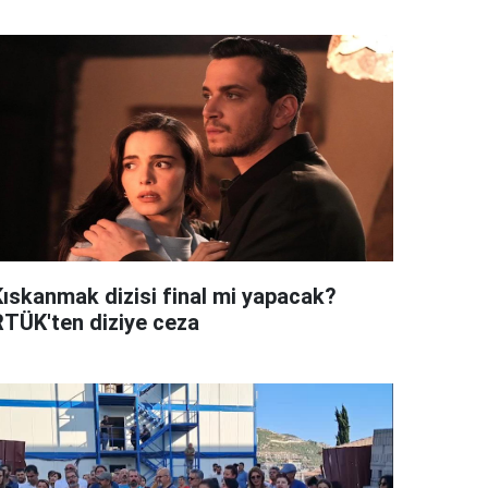
Kıskanmak dizisi final mi yapacak?
RTÜK'ten diziye ceza