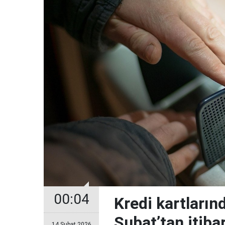
00:04
Kredi kartların
Şubat’tan itiba
14 Şubat 2026