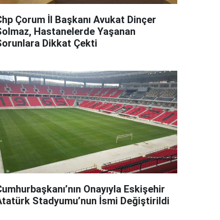
Chp Çorum İl Başkanı Avukat Dinçer
Solmaz, Hastanelerde Yaşanan
Sorunlara Dikkat Çekti
Cumhurbaşkanı’nın Onayıyla Eskişehir
Atatürk Stadyumu’nun İsmi Değiştirildi