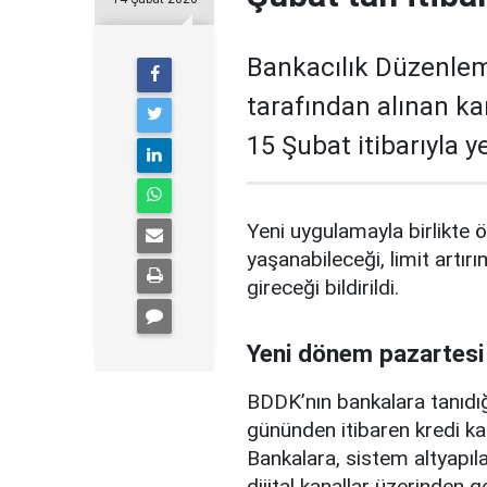
Bankacılık Düzenle
tarafından alınan ka
15 Şubat itibarıyla 
Yeni uygulamayla birlikte ö
yaşanabileceği, limit artırı
gireceği bildirildi.
Yeni dönem pazartesi
BDDK’nın bankalara tanıdığ
gününden itibaren kredi ka
Bankalara, sistem altyapılar
dijital kanallar üzerinden g