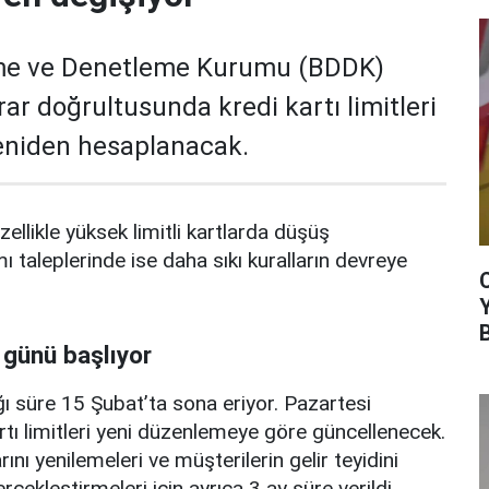
me ve Denetleme Kurumu (BDDK)
rar doğrultusunda kredi kartı limitleri
yeniden hesaplanacak.
zellikle yüksek limitli kartlarda düşüş
mı taleplerinde ise daha sıkı kuralların devreye
 günü başlıyor
ı süre 15 Şubat’ta sona eriyor. Pazartesi
rtı limitleri yeni düzenlemeye göre güncellenecek.
ını yenilemeleri ve müşterilerin gelir teyidini
erçekleştirmeleri için ayrıca 3 ay süre verildi.