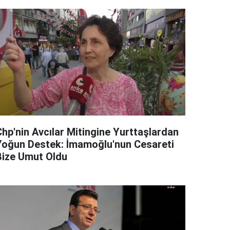
Chp'nin Avcılar Mitingine Yurttaşlardan
Yoğun Destek: İmamoğlu'nun Cesareti
Bize Umut Oldu