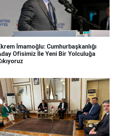
Ekrem İmamoğlu: Cumhurbaşkanlığı
day Ofisimiz İle Yeni Bir Yolculuğa
Çıkıyoruz