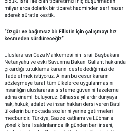
olduk. İsrail ile olan ticaretimizi hiç düşünmeden
milyarlarca dolarlık bir ticaret hacminden sarfınazar
ederek süratle kestik.
“Ö
zgür ve bağımsız bir Filistin için çalışmayı hız
kesmeden sürdüreceğiz”
Uluslararası Ceza Mahkemesi'nin İsrail Başbakanı
Netanyahu ve eski Savunma Bakanı Gallant hakkında
çıkardığı tutuklama kararını desteklediğimizi de
ifade etmek istiyoruz. Alınan bu cesur kararın
sözleşmeye taraf tüm ülkelerce uygulanmasını
insanlığın uluslararası sisteme güvenini tazeleme
adına önemli buluyoruz. Bilhassa yıllardır dünyaya
hak, hukuk, adalet ve insan hakları dersi veren Batılı
ülkelerin bu noktada sözlerini yerine getirmeleri
mecburidir. Türkiye, Gazze katliamı ve Lübnan'a
yönelik İsrail saldırılarında ilk günden beri insani,