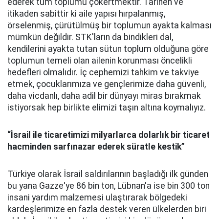
ederek tüm toplumu çökertmektir. Tarihen ve
itikaden sabittir ki aile yapısı hırpalanmış,
örselenmiş, çürütülmüş bir toplumun ayakta kalması
mümkün değildir. STK'ların da bindikleri dal,
kendilerini ayakta tutan sütun toplum olduğuna göre
toplumun temeli olan ailenin korunması öncelikli
hedefleri olmalıdır. İç cephemizi tahkim ve takviye
etmek, çocuklarımıza ve gençlerimize daha güvenli,
daha vicdanlı, daha adil bir dünyayı miras bırakmak
istiyorsak hep birlikte elimizi taşın altına koymalıyız.
“İsrail ile ticaretimizi
milyarlarca dolarlık bir ticaret
hacminden sarfınazar ederek süratle kestik”
Türkiye olarak İsrail saldırılarının başladığı ilk günden
bu yana Gazze'ye 86 bin ton, Lübnan'a ise bin 300 ton
insani yardım malzemesi ulaştırarak bölgedeki
kardeşlerimize en fazla destek veren ülkelerden biri