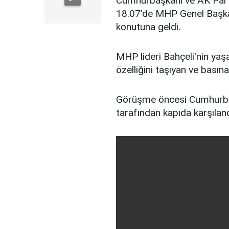
Cumhurbaşkanı ve AK Part
18.07’de MHP Genel Başkan
konutuna geldi.
MHP lideri Bahçeli'nin yaş
özelliğini taşıyan ve basın
Görüşme öncesi Cumhurba
tarafından kapıda karşıland