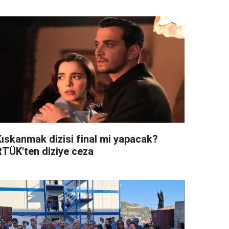
Kıskanmak dizisi final mi yapacak?
RTÜK'ten diziye ceza