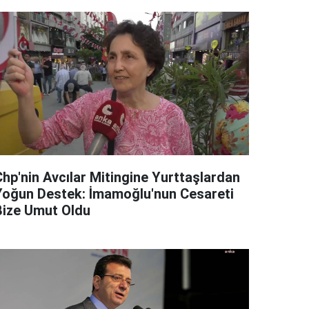
Chp'nin Avcılar Mitingine Yurttaşlardan
Yoğun Destek: İmamoğlu'nun Cesareti
Bize Umut Oldu