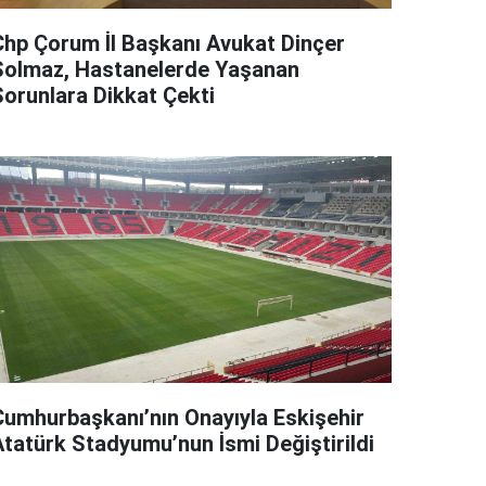
Chp Çorum İl Başkanı Avukat Dinçer
Solmaz, Hastanelerde Yaşanan
Sorunlara Dikkat Çekti
Cumhurbaşkanı’nın Onayıyla Eskişehir
Atatürk Stadyumu’nun İsmi Değiştirildi