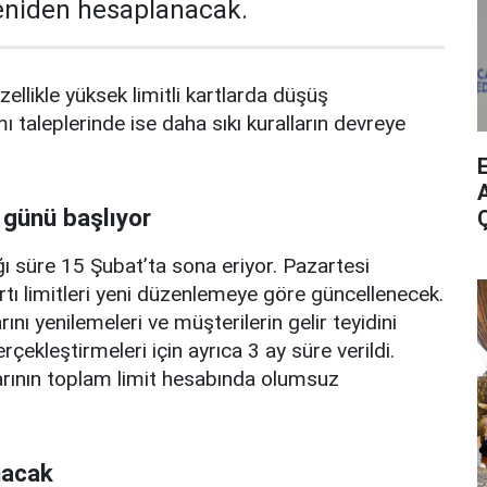
yeniden hesaplanacak.
zellikle yüksek limitli kartlarda düşüş
mı taleplerinde ise daha sıkı kuralların devreye
A
 günü başlıyor
ı süre 15 Şubat’ta sona eriyor. Pazartesi
rtı limitleri yeni düzenlemeye göre güncellenecek.
ını yenilemeleri ve müşterilerin gelir teyidini
erçekleştirmeleri için ayrıca 3 ay süre verildi.
arının toplam limit hesabında olumsuz
nacak