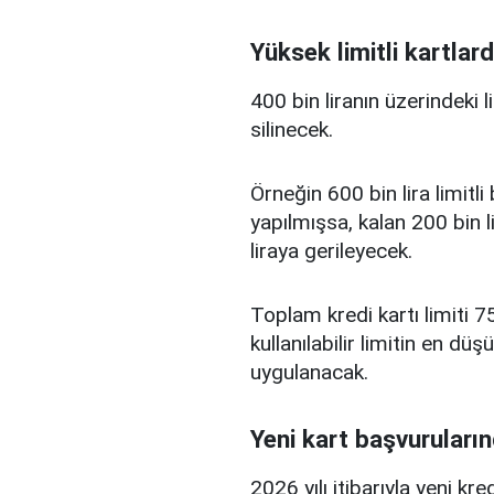
Yüksek limitli kartlard
400 bin liranın üzerindeki 
silinecek.
Örneğin 600 bin lira limitl
yapılmışsa, kalan 200 bin l
liraya gerileyecek.
Toplam kredi kartı limiti 75
kullanılabilir limitin en d
uygulanacak.
Yeni kart başvuruların
2026 yılı itibarıyla yeni kr