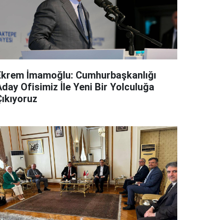
Ekrem İmamoğlu: Cumhurbaşkanlığı
day Ofisimiz İle Yeni Bir Yolculuğa
Çıkıyoruz