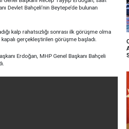
i Genel Başkanı Recep Tayyip Erdoğan, saat
ı Devlet Bahçeli’nin Beytepe’de bulunan
adığı kalp rahatsızlığı sonrası ilk görüşme olma
a kapalı gerçekleştirilen görüşme başladı.
şkanı Erdoğan, MHP Genel Başkanı Bahçeli
ı.