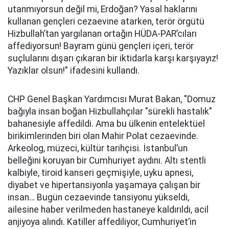
utanmıyorsun değil mi, Erdoğan? Yasal haklarını
kullanan gençleri cezaevine atarken, terör örgütü
Hizbullah’tan yargılanan ortağın HÜDA-PAR’cıları
affediyorsun! Bayram günü gençleri içeri, terör
suçlularını dışarı çıkaran bir iktidarla karşı karşıyayız!
Yazıklar olsun!" ifadesini kullandı.
CHP Genel Başkan Yardımcısı Murat Bakan, "Domuz
bağıyla insan boğan Hizbullahçılar "sürekli hastalık"
bahanesiyle affedildi. Ama bu ülkenin entelektüel
birikimlerinden biri olan Mahir Polat cezaevinde.
Arkeolog, müzeci, kültür tarihçisi. İstanbul’un
belleğini koruyan bir Cumhuriyet aydını. Altı stentli
kalbiyle, tiroid kanseri geçmişiyle, uyku apnesi,
diyabet ve hipertansiyonla yaşamaya çalışan bir
insan… Bugün cezaevinde tansiyonu yükseldi,
ailesine haber verilmeden hastaneye kaldırıldı, acil
anjiyoya alındı. Katiller affediliyor, Cumhuriyet’in