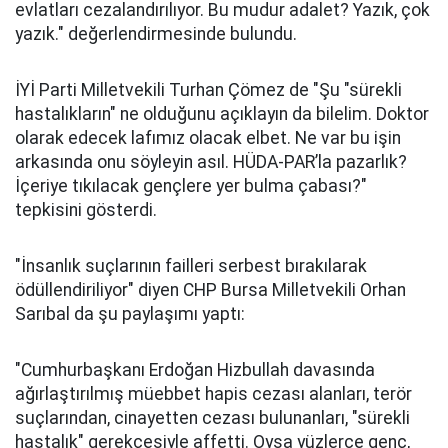
evlatları cezalandırılıyor. Bu mudur adalet? Yazık, çok
yazık." değerlendirmesinde bulundu.
İYİ Parti Milletvekili Turhan Çömez de "Şu "sürekli
hastalıkların" ne olduğunu açıklayın da bilelim. Doktor
olarak edecek lafımız olacak elbet. Ne var bu işin
arkasında onu söyleyin asıl. HÜDA-PAR’la pazarlık?
İçeriye tıkılacak gençlere yer bulma çabası?"
tepkisini gösterdi.
"İnsanlık suçlarının failleri serbest bırakılarak
ödüllendiriliyor" diyen CHP Bursa Milletvekili Orhan
Sarıbal da şu paylaşımı yaptı:
"Cumhurbaşkanı Erdoğan Hizbullah davasında
ağırlaştırılmış müebbet hapis cezası alanları, terör
suçlarından, cinayetten cezası bulunanları, "sürekli
hastalık" gerekçesiyle affetti. Oysa yüzlerce genç,