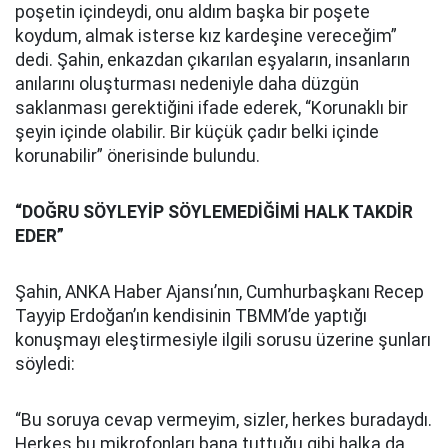
poşetin içindeydi, onu aldım başka bir poşete
koydum, almak isterse kız kardeşine vereceğim”
dedi. Şahin, enkazdan çıkarılan eşyaların, insanların
anılarını oluşturması nedeniyle daha düzgün
saklanması gerektiğini ifade ederek, “Korunaklı bir
şeyin içinde olabilir. Bir küçük çadır belki içinde
korunabilir” önerisinde bulundu.
“DOĞRU SÖYLEYİP SÖYLEMEDİĞİMİ HALK TAKDİR
EDER”
Şahin, ANKA Haber Ajansı’nın, Cumhurbaşkanı Recep
Tayyip Erdoğan’ın kendisinin TBMM’de yaptığı
konuşmayı eleştirmesiyle ilgili sorusu üzerine şunları
söyledi:
“Bu soruya cevap vermeyim, sizler, herkes buradaydı.
Herkes bu mikrofonları bana tuttuğu gibi halka da