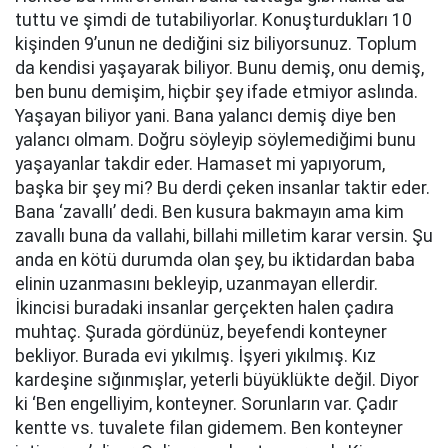
tuttu ve şimdi de tutabiliyorlar. Konuşturdukları 10
kişinden 9’unun ne dediğini siz biliyorsunuz. Toplum
da kendisi yaşayarak biliyor. Bunu demiş, onu demiş,
ben bunu demişim, hiçbir şey ifade etmiyor aslında.
Yaşayan biliyor yani. Bana yalancı demiş diye ben
yalancı olmam. Doğru söyleyip söylemediğimi bunu
yaşayanlar takdir eder. Hamaset mi yapıyorum,
başka bir şey mi? Bu derdi çeken insanlar taktir eder.
Bana ‘zavallı’ dedi. Ben kusura bakmayın ama kim
zavallı buna da vallahi, billahi milletim karar versin. Şu
anda en kötü durumda olan şey, bu iktidardan baba
elinin uzanmasını bekleyip, uzanmayan ellerdir.
İkincisi buradaki insanlar gerçekten halen çadıra
muhtaç. Şurada gördünüz, beyefendi konteyner
bekliyor. Burada evi yıkılmış. İşyeri yıkılmış. Kız
kardeşine sığınmışlar, yeterli büyüklükte değil. Diyor
ki ‘Ben engelliyim, konteyner. Sorunların var. Çadır
kentte vs. tuvalete filan gidemem. Ben konteyner