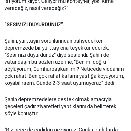
istiyorum’ diyor. Geliyor mu konteyner, yok. Kime
vereceğiz, nasıl vereceğiz?”
“SESİMİZİ DUYURDUNUZ”
Şahin, yurttaşın sorunlarından bahsederken
depremzede bir yurttaş ona teşekkür ederek,
“Sesimizi duyurdunuz” diye seslendi. Şahin de
vatandaşın bu sözleri üzerine, “Ben mi doğru
söylüyorum, Cumhurbaşkanı mı? Neticede vicdanım
çok rahat. Ben çok rahat kafamı yastığa koyuyorum,
koyabilirsem. Günde 2-3 saat uyumuyoruz” dedi.
Şahin depremzedelere destek olmak amacıyla
geceleri çadır ziyaretleri yaptıklarını da belirterek
şöyle konuştu:
“Biz gece de çadırları geziyoruz. Çünkü çadırlarda