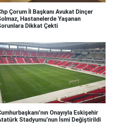
Chp Çorum İl Başkanı Avukat Dinçer
Solmaz, Hastanelerde Yaşanan
Sorunlara Dikkat Çekti
Cumhurbaşkanı’nın Onayıyla Eskişehir
Atatürk Stadyumu’nun İsmi Değiştirildi