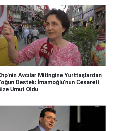
Chp'nin Avcılar Mitingine Yurttaşlardan
Yoğun Destek: İmamoğlu'nun Cesareti
Bize Umut Oldu