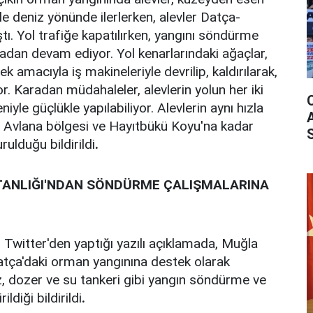
yle deniz yönünde ilerlerken, alevler Datça-
tı. Yol trafiğe kapatılırken, yangını söndürme
adan devam ediyor. Yol kenarlarındaki ağaçlar,
k amacıyla iş makineleriyle devrilip, kaldırılarak,
r. Karadan müdahaleler, alevlerin yolun her iki
yle güçlükle yapılabiliyor. Alevlerin aynı hızla
vlana bölgesi ve Hayıtbükü Koyu'na kadar
rulduğu bildirildi
.
TANLIĞI'NDAN SÖNDÜRME ÇALIŞMALARINA
n Twitter'den yaptığı yazılı açıklamada, Muğla
 Datça'daki orman yangınına destek olarak
z, dozer ve su tankeri gibi yangın söndürme ve
ldiği bildirildi
.