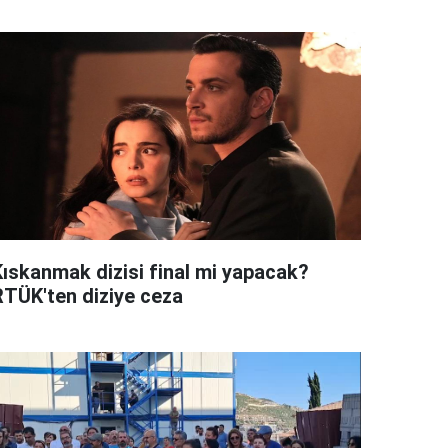
Kıskanmak dizisi final mi yapacak?
RTÜK'ten diziye ceza