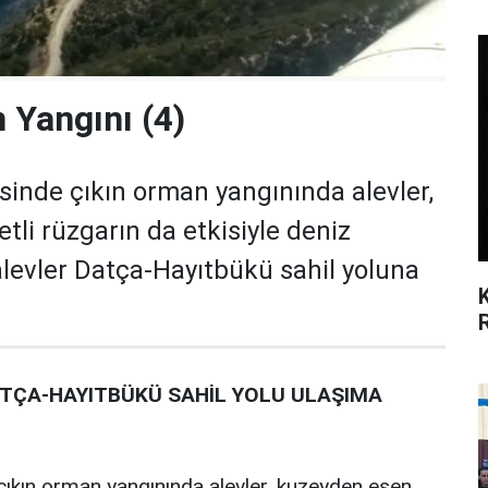
 Yangını (4)
sinde çıkın orman yangınında alevler,
li rüzgarın da etkisiyle deniz
alevler Datça-Hayıtbükü sahil yoluna
ATÇA-HAYITBÜKÜ SAHİL YOLU ULAŞIMA
çıkın orman yangınında alevler, kuzeyden esen