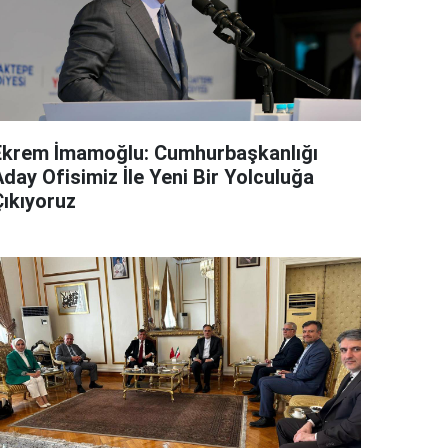
Ekrem İmamoğlu: Cumhurbaşkanlığı
day Ofisimiz İle Yeni Bir Yolculuğa
Çıkıyoruz