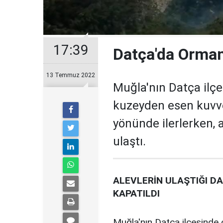
17:39
Datça'da Orman
13 Temmuz 2022
Muğla'nın Datça ilçe
kuzeyden esen kuvvet
yönünde ilerlerken, 
ulaştı.
ALEVLERİN ULAŞTIĞI D
KAPATILDI
Muğla'nın Datça ilçesinde 