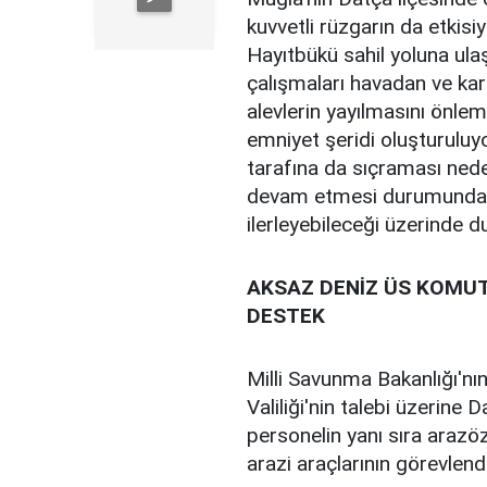
kuvvetli rüzgarın da etkisi
Hayıtbükü sahil yoluna ulaş
çalışmaları havadan ve kar
alevlerin yayılmasını önleme
emniyet şeridi oluşturuluyo
tarafına da sıçraması nedeni
devam etmesi durumunda A
ilerleyebileceği üzerinde du
AKSAZ DENİZ ÜS KOMU
DESTEK
Milli Savunma Bakanlığı'nı
Valiliği'nin talebi üzerine
personelin yanı sıra arazö
arazi araçlarının görevlendiri